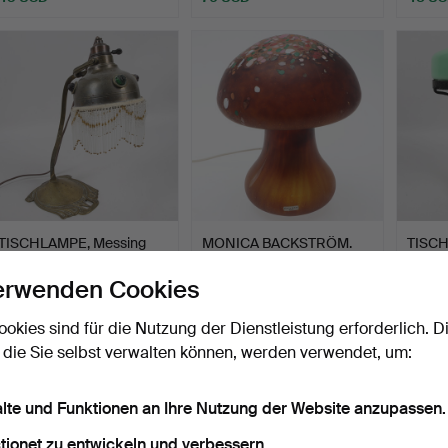
TISCHLAMPE, Messing
MONICA BACKSTRÖM.
TISC
mit Perlenfransen, Jug…
Pilzlampe, "Brown Penny …
gesch
Glasku
Beendet 16. Jun 2026
Beendet 16. Jun 2026
Beende
erwenden Cookies
16 Gebote
17 Gebote
1 Gebot
106 USD
139 USD
22 US
ookies sind für die Nutzung der Dienstleistung erforderlich. D
 die Sie selbst verwalten können, werden verwendet, um:
alte und Funktionen an Ihre Nutzung der Website anzupassen.
tionet zu entwickeln und verbessern.