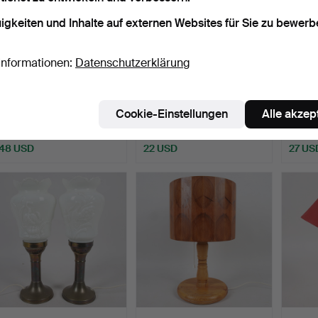
igkeiten und Inhalte auf externen Websites für Sie zu bewerb
Informationen:
Datenschutzerklärung
TISCHLAMPE/SCHREIBTI
TISCHLAMPE, Holz mit
TISCH
SCHLAMPE, lackiertes M…
Schirm aus Glasfaser …
posier
Cookie-Einstellungen
Alle akzep
Beendet 30. Mai 2026
Beendet 28. Mai 2026
Beende
8 Gebote
1 Gebot
2 Gebo
48 USD
22 USD
27 US