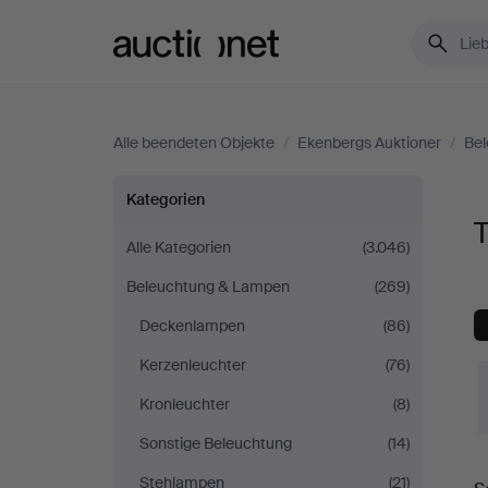
Auctionet.com
Alle beendeten Objekte
/
Ekenbergs Auktioner
/
Be
Tischlampen
Kategorien
bei
Alle Kategorien
(3.046)
Beleuchtung & Lampen
(269)
Ekenbergs
Deckenlampen
(86)
Auktioner
Kerzenleuchter
(76)
Kronleuchter
(8)
Sonstige Beleuchtung
(14)
E
Stehlampen
(21)