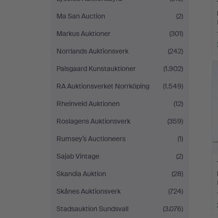
Ma San Auction
(2)
Markus Auktioner
(301)
Norrlands Auktionsverk
(242)
Palsgaard Kunstauktioner
(1.902)
RA Auktionsverket Norrköping
(1.549)
Rheinveld Auktionen
(12)
Roslagens Auktionsverk
(359)
Rumsey’s Auctioneers
(1)
Sajab Vintage
(2)
Skandia Auktion
(28)
Skånes Auktionsverk
(724)
Stadsauktion Sundsvall
(3.076)