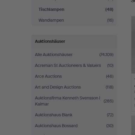
S
Tischlampen
(48)
Wandlampen
(16)
Auktionshäuser
Alle Auktionshäuser
(74.109)
Acreman St Auctioneers & Valuers
(10)
Arce Auctions
(46)
Art and Design Auctions
(118)
Auktionsfirma Kenneth Svensson i
(285)
Kalmar
Auktionshaus Blank
(72)
Auktionshaus Bossard
(30)