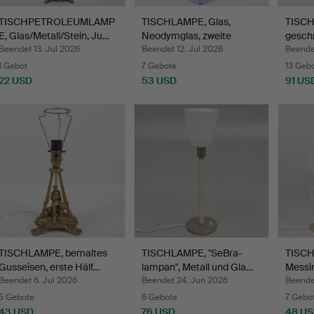
TISCHPETROLEUMLAMP
TISCHLAMPE, Glas,
TISC
E, Glas/Metall/Stein, Ju…
Neodymglas, zweite
geschm
Hälft…
des …
Beendet 13. Jul 2026
Beendet 12. Jul 2026
Beendet
1 Gebot
7 Gebote
13 Geb
22 USD
53 USD
91 US
TISCHLAMPE, bemaltes
TISCHLAMPE, "SeBra-
TISCH
Gusseisen, erste Hälf…
lampan", Metall und Gla…
Messin
Beendet 6. Jul 2026
Beendet 24. Jun 2026
Beende
5 Gebote
6 Gebote
7 Gebo
43 USD
76 USD
48 U