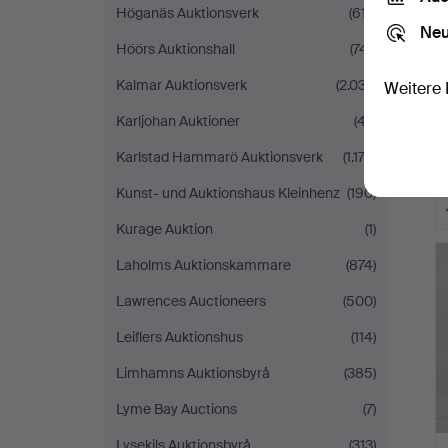
Höganäs Auktionsverk
(617)
Neu
Höörs Auktionshall
(741)
Kalmar Auktionsverk
(2.037)
Weitere 
Karljohan Auktioner
(47)
Karlstad Hammarö Auktionsverk
(1.172)
Kunst- und Auktionshaus Kleinhenz
(190)
Kurage Auktion
(1)
Laholms Auktionskammare
(874)
Lawrences Auctioneers
(500)
Leiflers Auktionshus
(114)
Limhamns Auktionsbyrå
(385)
Lyme Bay Auctions
(7)
Lysekils Auktionsbyrå
(313)