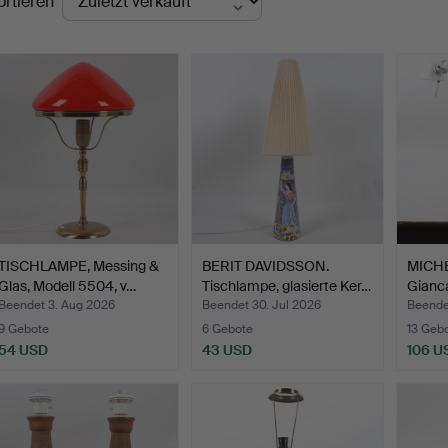
ortieren
TISCHLAMPE, Messing &
BERIT DAVIDSSON.
MICHE
Glas, Modell 5504, v…
Tischlampe, glasierte Ker…
Gianca
Beendet 3. Aug 2026
Beendet 30. Jul 2026
Beende
9 Gebote
6 Gebote
13 Geb
54 USD
43 USD
106 U