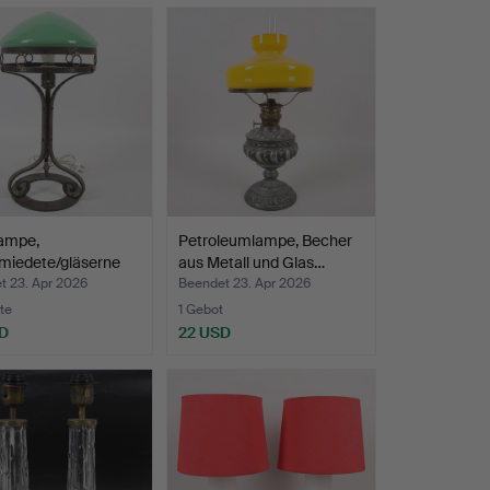
lampe,
Petroleumlampe, Becher
miedete/gläserne
aus Metall und Glas…
 S…
t 23. Apr 2026
Beendet 23. Apr 2026
te
1 Gebot
D
22 USD