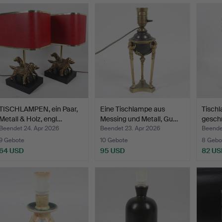
TISCHLAMPEN, ein Paar,
Eine Tischlampe aus
Tisch
Metall & Holz, engl…
Messing und Metall, Gu…
gesch
Tasse,
Beendet 24. Apr 2026
Beendet 23. Apr 2026
Beende
9 Gebote
10 Gebote
8 Gebo
64 USD
95 USD
82 US