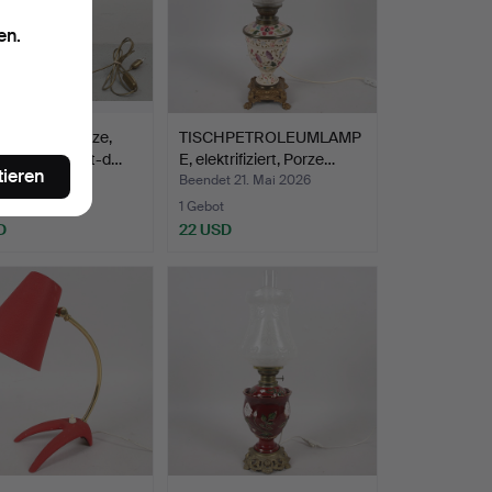
en.
LAMPE, Bronze,
TISCHPETROLEUMLAMP
ende Frau, Art-d…
E, elektrifiziert, Porze…
tieren
t 22. Mai 2026
Beendet 21. Mai 2026
te
1 Gebot
D
22 USD