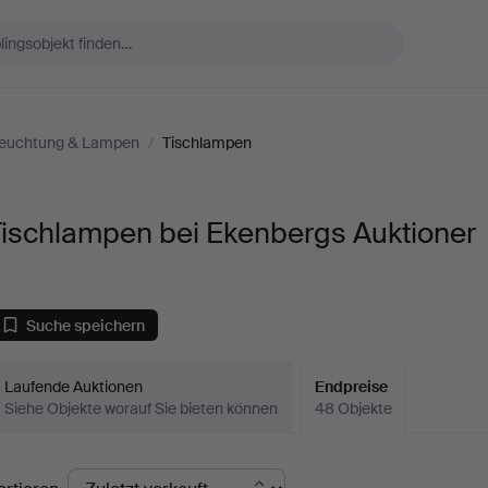
leuchtung & Lampen
/
Tischlampen
Tischlampen bei Ekenbergs Auktioner
Suche speichern
Laufende Auktionen
Endpreise
Siehe Objekte worauf Sie bieten können
48 Objekte
ndpreise