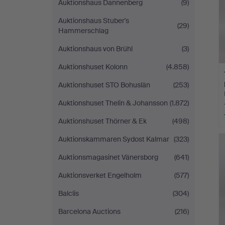
Auktionshaus Dannenberg
(9)
Auktionshaus Stuber's
(29)
Hammerschlag
Auktionshaus von Brühl
(3)
Auktionshuset Kolonn
(4.858)
Auktionshuset STO Bohuslän
(253)
Auktionshuset Thelin & Johansson
(1.872)
Auktionshuset Thörner & Ek
(498)
Auktionskammaren Sydost Kalmar
(323)
Auktionsmagasinet Vänersborg
(641)
Auktionsverket Engelholm
(577)
Balclis
(304)
Barcelona Auctions
(216)