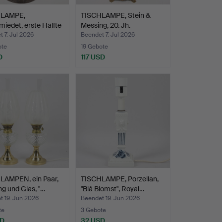
HLAMPE,
TISCHLAMPE, Stein &
iedet, erste Hälfte
Messing, 20. Jh.
 7. Jul 2026
Beendet 7. Jul 2026
ote
19 Gebote
D
117 USD
LAMPEN, ein Paar,
TISCHLAMPE, Porzellan,
g und Glas, "…
"Blå Blomst", Royal…
t 19. Jun 2026
Beendet 19. Jun 2026
te
3 Gebote
SD
32 USD