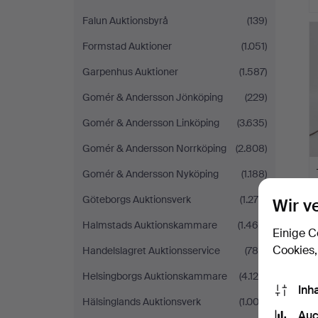
Falun Auktionsbyrå
(139)
Formstad Auktioner
(1.051)
Garpenhus Auktioner
(1.587)
Gomér & Andersson Jönköping
(229)
Gomér & Andersson Linköping
(3.635)
Gomér & Andersson Norrköping
(2.808)
Gomér & Andersson Nyköping
(1.188)
Göteborgs Auktionsverk
(1.278)
Wir v
Halmstads Auktionskammare
(1.468)
Einige C
Cookies,
Handelslagret Auktionsservice
(788)
Helsingborgs Auktionskammare
(4.126)
Inh
Hälsinglands Auktionsverk
(1.003)
Auc