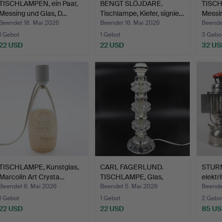
TISCHLAMPEN, ein Paar,
BENGT SLÖJDARE.
TISCH
Messing und Glas, D…
Tischlampe, Kiefer, signie…
Messi
Beendet 18. Mai 2026
Beendet 16. Mai 2026
Beende
1 Gebot
1 Gebot
3 Gebo
22 USD
22 USD
32 US
TISCHLAMPE, Kunstglas,
CARL FAGERLUND.
STURM
Marcolin Art Crysta…
TISCHLAMPE, Glas,
elektri
Orrefors…
Beendet 6. Mai 2026
Beendet 5. Mai 2026
Beende
1 Gebot
1 Gebot
2 Gebo
22 USD
22 USD
85 U