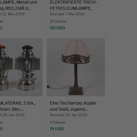
LAMPE, Metall und
ELEKTRIFIERTE TISCH-
ng, B52, EWÅ V…
PETROLEUMLAMPE,
Majoli…
t 12. Mai 2026
Beendet 7. Mai 2026
te
16 Gebote
D
90 USD
LATERNE, 2 Stk.,
Eine Tischlampe, Kupfer
fiziert, Blec…
und Textil, Jugend…
t 30. Apr 2026
Beendet 28. Apr 2026
te
3 Gebote
SD
74 USD