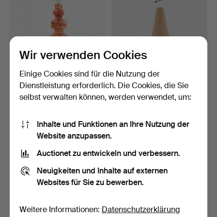
Wir verwenden Cookies
Einige Cookies sind für die Nutzung der
TISCHLAMPE, Marmor,
EINAR JOHANSEN.
Italien.
Tischlampe, Steingut,
Dienstleistung erforderlich. Die Cookies, die Sie
Söho…
6 Tage
6 Tage
selbst verwalten können, werden verwendet, um:
1 Gebot
1 Gebot
22 USD
22 USD
Inhalte und Funktionen an Ihre Nutzung der
Website anzupassen.
Auctionet zu entwickeln und verbessern.
Neuigkeiten und Inhalte auf externen
Websites für Sie zu bewerben.
Weitere Informationen:
Datenschutzerklärung