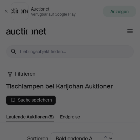
Auctionet
Anzeigen
Schließen
Verfügbar auf Google Play
Auctionet.com
Filtrieren
Tischlampen
Tischlampen bei Karljohan Auktioner
bei
Suche speichern
Karljohan
Laufende Auktionen
(5)
Endpreise
Auktioner
Laufende
Sortieren