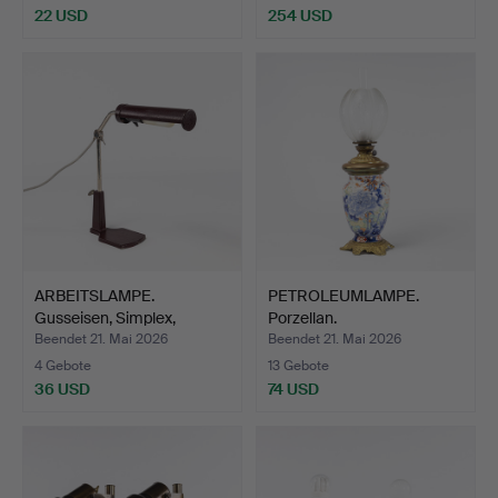
22 USD
254 USD
ARBEITSLAMPE.
PETROLEUMLAMPE.
Gusseisen, Simplex,
Porzellan.
Deutschl…
Beendet 21. Mai 2026
Beendet 21. Mai 2026
4 Gebote
13 Gebote
36 USD
74 USD