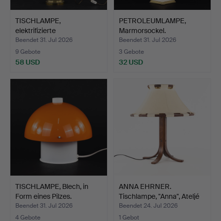
TISCHLAMPE,
PETROLEUMLAMPE,
elektrifizierte
Marmorsockel.
Petroleumlampe.
Beendet 31. Jul 2026
Beendet 31. Jul 2026
9 Gebote
3 Gebote
58 USD
32 USD
TISCHLAMPE, Blech, in
ANNA EHRNER.
Form eines Pilzes.
Tischlampe, "Anna", Ateljé
Ly…
Beendet 31. Jul 2026
Beendet 24. Jul 2026
4 Gebote
1 Gebot