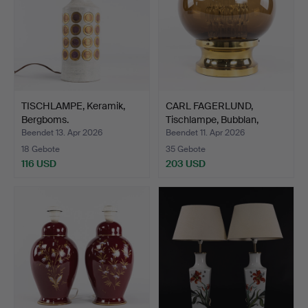
TISCHLAMPE, Keramik,
CARL FAGERLUND,
Bergboms.
Tischlampe, Bubblan,
Orref…
Beendet 13. Apr 2026
Beendet 11. Apr 2026
18 Gebote
35 Gebote
116 USD
203 USD