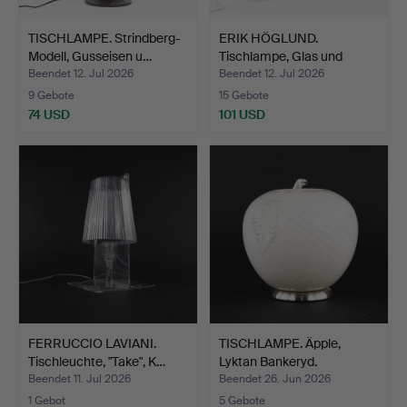
TISCHLAMPE. Strindberg-
ERIK HÖGLUND.
Modell, Gusseisen u…
Tischlampe, Glas und
Kupfer,…
Beendet 12. Jul 2026
Beendet 12. Jul 2026
9 Gebote
15 Gebote
74 USD
101 USD
FERRUCCIO LAVIANI.
TISCHLAMPE. Äpple,
Tischleuchte, "Take", K…
Lyktan Bankeryd.
Beendet 11. Jul 2026
Beendet 26. Jun 2026
1 Gebot
5 Gebote