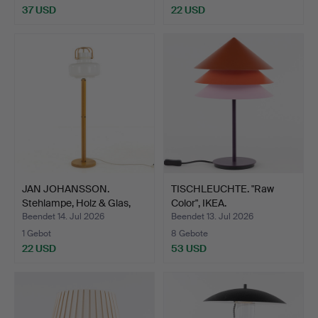
37 USD
22 USD
JAN JOHANSSON.
TISCHLEUCHTE. "Raw
Stehlampe, Holz & Glas,
Color", IKEA.
Fl…
Beendet 14. Jul 2026
Beendet 13. Jul 2026
1 Gebot
8 Gebote
22 USD
53 USD