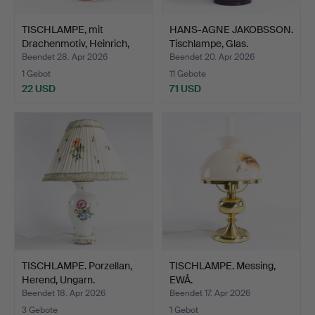
TISCHLAMPE, mit
HANS-AGNE JAKOBSSON.
Drachenmotiv, Heinrich,
Tischlampe, Glas.
Hö…
Beendet 28. Apr 2026
Beendet 20. Apr 2026
1 Gebot
11 Gebote
22 USD
71 USD
TISCHLAMPE. Porzellan,
TISCHLAMPE. Messing,
Herend, Ungarn.
EWÅ.
Beendet 18. Apr 2026
Beendet 17. Apr 2026
3 Gebote
1 Gebot