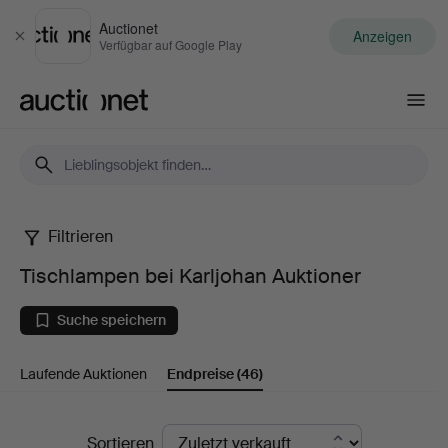
Auctionet
Anzeigen
Schließen
Verfügbar auf Google Play
Auctionet.com
Filtrieren
Tischlampen
Tischlampen bei Karljohan Auktioner
bei
Suche speichern
Karljohan
Laufende Auktionen
Endpreise
(46)
Auktioner
Endpreise
Sortieren