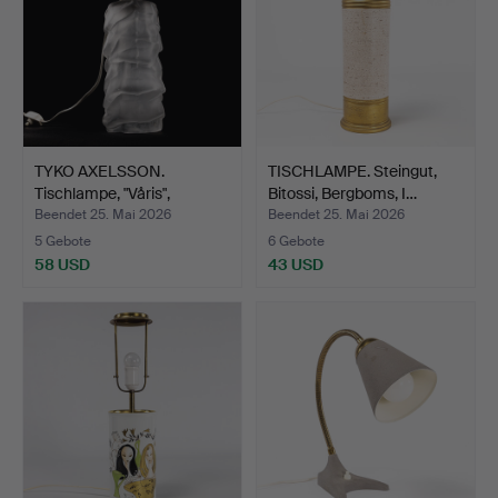
TYKO AXELSSON.
TISCHLAMPE. Steingut,
Tischlampe, "Våris",
Bitossi, Bergboms, I…
Reijmy…
Beendet 25. Mai 2026
Beendet 25. Mai 2026
5 Gebote
6 Gebote
58 USD
43 USD