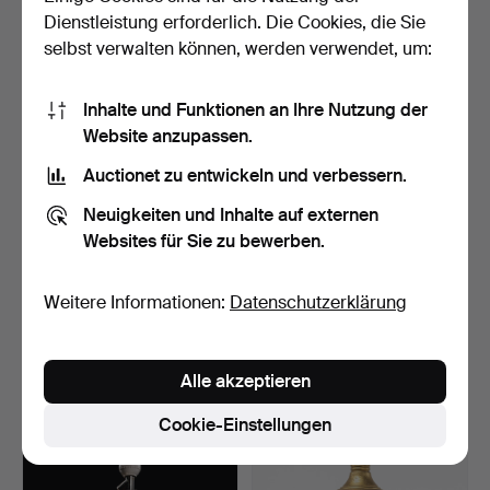
22 USD
99 USD
Dienstleistung erforderlich. Die Cookies, die Sie
selbst verwalten können, werden verwendet, um:
Inhalte und Funktionen an Ihre Nutzung der
Website anzupassen.
Auctionet zu entwickeln und verbessern.
Neuigkeiten und Inhalte auf externen
Websites für Sie zu bewerben.
TISCHLAMPEN. 2 Stk.,
OLLE ALBERIUS.
Weitere Informationen:
Datenschutzerklärung
Glas, SSA.
Tischlampe, Orrefors.
Beendet 7. Jun 2026
Beendet 6. Jun 2026
20 Gebote
4 Gebote
Alle akzeptieren
127 USD
37 USD
Cookie-Einstellungen