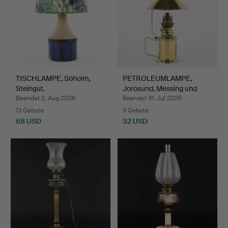
TISCHLAMPE, Söholm,
PETROLEUMLAMPE,
Steingut.
Jorosund, Messing und
Glas.
Beendet 2. Aug 2026
Beendet 31. Jul 2026
13 Gebote
3 Gebote
68 USD
32 USD