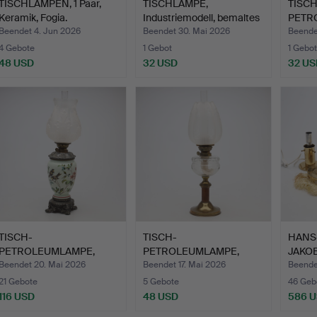
TISCHLAMPEN, 1 Paar,
TISCHLAMPE,
TISCH
Keramik, Fogia.
Industriemodell, bemaltes
PETR
Meta…
Metall
Beendet 4. Jun 2026
Beendet 30. Mai 2026
Beende
4 Gebote
1 Gebot
1 Gebot
48 USD
32 USD
32 US
TISCH-
TISCH-
HANS
PETROLEUMLAMPE,
PETROLEUMLAMPE,
JAKO
Keramik, Metall sowi…
Kosmos Brenner.
TISCH
Beendet 20. Mai 2026
Beendet 17. Mai 2026
Beendet
21 Gebote
5 Gebote
46 Geb
116 USD
48 USD
586 