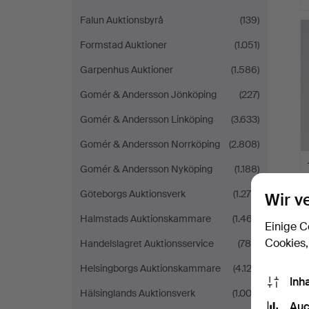
Falun Auktionsbyrå
(139)
Formstad Auktioner
(1.051)
Garpenhus Auktioner
(1.586)
Gomér & Andersson Jönköping
(227)
Gomér & Andersson Linköping
(3.633)
Gomér & Andersson Norrköping
(2.808)
Gomér & Andersson Nyköping
(1.188)
Göteborgs Auktionsverk
(1.276)
Wir v
Halmstads Auktionskammare
(1.467)
Einige C
Cookies,
Handelslagret Auktionsservice
(786)
Helsingborgs Auktionskammare
(4.123)
Inh
Hälsinglands Auktionsverk
(1.003)
Auc