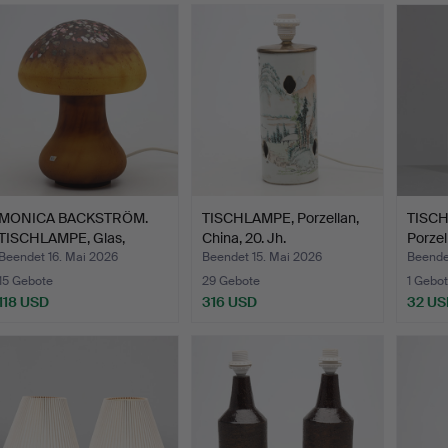
MONICA BACKSTRÖM.
TISCHLAMPE, Porzellan,
TISCH
TISCHLAMPE, Glas,
China, 20. Jh.
Porzel
"Svamp…
Beendet 16. Mai 2026
Beendet 15. Mai 2026
Beende
15 Gebote
29 Gebote
1 Gebot
118 USD
316 USD
32 US