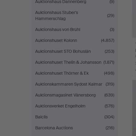
Auktionshaus Dannenberg
(9)
Auktionshaus Stuber's
(29)
Hammerschlag
Auktionshaus von Brühl
(3)
Auktionshuset Kolonn
(4.857)
Auktionshuset STO Bohuslän
(253)
Auktionshuset Thelin & Johansson
(1.871)
Auktionshuset Thörner & Ek
(498)
Auktionskammaren Sydost Kalmar
(319)
Auktionsmagasinet Vänersborg
(639)
Auktionsverket Engelholm
(576)
Balclis
(304)
Barcelona Auctions
(216)