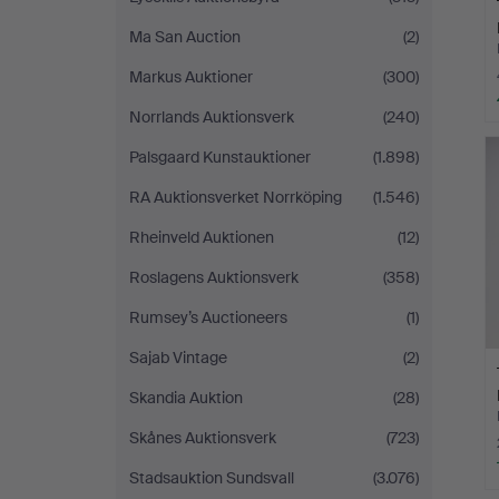
Ma San Auction
(2)
Markus Auktioner
(300)
Norrlands Auktionsverk
(240)
Palsgaard Kunstauktioner
(1.898)
RA Auktionsverket Norrköping
(1.546)
Rheinveld Auktionen
(12)
Roslagens Auktionsverk
(358)
Rumsey’s Auctioneers
(1)
Sajab Vintage
(2)
Skandia Auktion
(28)
Skånes Auktionsverk
(723)
Stadsauktion Sundsvall
(3.076)