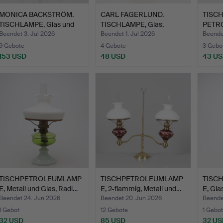
MONICA BACKSTRÖM.
CARL FAGERLUND.
TISCH
TISCHLAMPE, Glas und
TISCHLAMPE, Glas,
PETR
Met…
Orrefors.
Metall
Beendet 3. Jul 2026
Beendet 1. Jul 2026
Beende
9 Gebote
4 Gebote
3 Gebo
153 USD
48 USD
43 U
TISCHPETROLEUMLAMP
TISCHPETROLEUMLAMP
TISC
E, Metall und Glas, Radi…
E, 2-flammig, Metall und…
E, Gla
Beendet 24. Jun 2026
Beendet 20. Jun 2026
Beende
1 Gebot
12 Gebote
1 Gebot
32 USD
85 USD
32 US