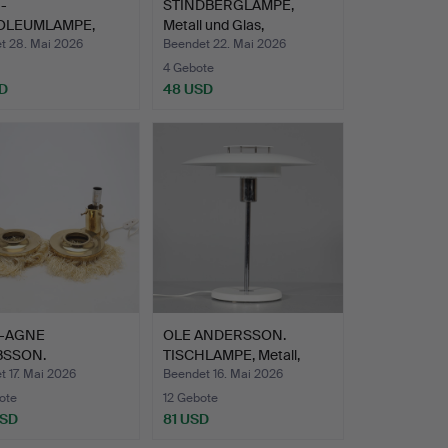
-
STINDBERGLAMPE,
OLEUMLAMPE,
Metall und Glas,
 und Glas, Kos…
Karlskron…
t 28. Mai 2026
Beendet 22. Mai 2026
4 Gebote
D
48 USD
-AGNE
OLE ANDERSSON.
BSSON.
TISCHLAMPE, Metall,
LAMPEN, 1 Paar, …
"Aurora…
 17. Mai 2026
Beendet 16. Mai 2026
ote
12 Gebote
USD
81 USD