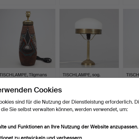
TISCHLAMPE, Tilgmans
TISCHLAMPE, sog.
TISCH
Keramik.
"Strindberg-Lampe",
Rörstr
Metal…
Beendet 15. Jun 2026
Beendet 9. Jun 2026
Beende
erwenden Cookies
1 Gebot
1 Gebot
57 Geb
32 USD
32 USD
1.125 
ookies sind für die Nutzung der Dienstleistung erforderlich. D
 die Sie selbst verwalten können, werden verwendet, um:
alte und Funktionen an Ihre Nutzung der Website anzupassen.
tionet zu entwickeln und verbessern.