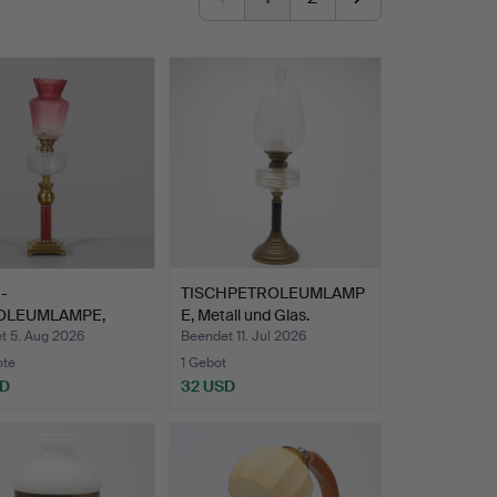
-
TISCHPETROLEUMLAMP
OLEUMLAMPE,
E, Metall und Glas.
etall, erste H…
t 5. Aug 2026
Beendet 11. Jul 2026
ote
1 Gebot
SD
32 USD