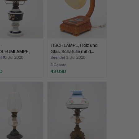
-
TISCHLAMPE, Holz und
OLEUMLAMPE,
Glas, Schatulle mit d…
lan und Glas, …
 10. Jul 2026
Beendet 3. Jul 2026
3 Gebote
D
43 USD