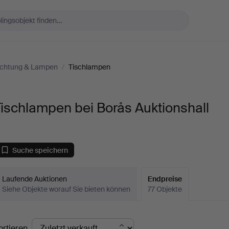
uchtung & Lampen
/
Tischlampen
ischlampen bei Borås Auktionshall
Suche speichern
Laufende Auktionen
Endpreise
Siehe Objekte worauf Sie bieten können
77 Objekte
ndpreise
ortieren