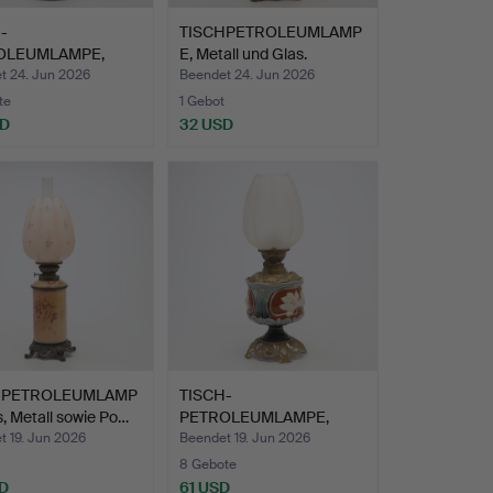
-
TISCHPETROLEUMLAMP
OLEUMLAMPE,
E, Metall und Glas.
 und Glas.
t 24. Jun 2026
Beendet 24. Jun 2026
te
1 Gebot
SD
32 USD
HPETROLEUMLAMP
TISCH-
s, Metall sowie Po…
PETROLEUMLAMPE,
Majolika.
t 19. Jun 2026
Beendet 19. Jun 2026
8 Gebote
D
61 USD