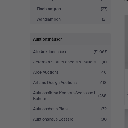
Tischlampen
(77)
Wandlampen
(21)
Auktionshäuser
Alle Auktionshäuser
(74.067)
Acreman St Auctioneers & Valuers
(10)
Arce Auctions
(46)
Art and Design Auctions
(118)
Auktionsfirma Kenneth Svensson i
(285)
Kalmar
Auktionshaus Blank
(72)
Auktionshaus Bossard
(30)