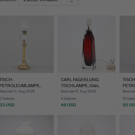
TISCH-
CARL FAGERLUND.
TISCH
PETROLEUMLAMPE,
TISCHLAMPE, Glas,
PETR
elektrifiziert, erst…
Orrefors.
Glas/M
Beendet 5. Aug 2026
Beendet 5. Aug 2026
Beende
2 Gebote
4 Gebote
13 Geb
53 USD
48 USD
95 U