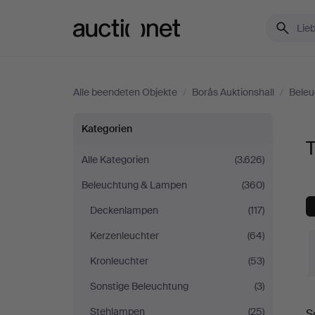
Auctionet.com
Alle beendeten Objekte
/
Borås Auktionshall
/
Bele
Tischlampen
Kategorien
T
bei
Alle Kategorien
(3.626)
Beleuchtung & Lampen
(360)
Borås
Deckenlampen
(117)
Auktionshall
Kerzenleuchter
(64)
Kronleuchter
(53)
Sonstige Beleuchtung
(3)
E
Stehlampen
(25)
S