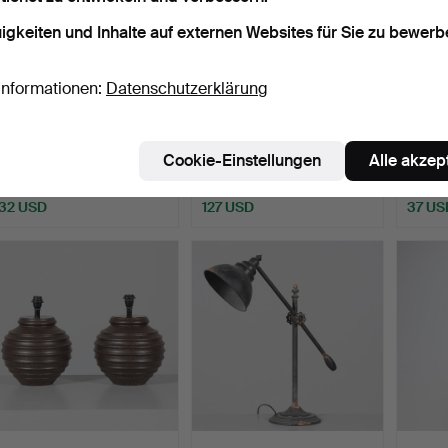
igkeiten und Inhalte auf externen Websites für Sie zu bewerb
Informationen:
Datenschutzerklärung
SCHREIBTISCHLAMPE,
STEHLAMPE, Keramik,
TISCH
Metall und Holz, Skelle…
Tilgmans.
Metall
Cookie-Einstellungen
Alle akzep
Beendet 5. Jun 2026
Beendet 5. Jun 2026
Beende
1 Gebot
17 Gebote
2 Gebo
32 USD
127 USD
37 US