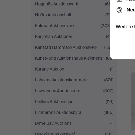
Höganäs Auktionsverk
(617)
Neu
Höörs Auktionshall
(741)
Kalmar Auktionsverk
(2.036)
Weitere 
Karljohan Auktioner
(46)
Karlstad Hammarö Auktionsverk
(1.171)
Kunst- und Auktionshaus Kleinhenz
(188)
Kurage Auktion
(1)
Laholms Auktionskammare
(874)
Lawrences Auctioneers
(500)
Leiflers Auktionshus
(114)
Limhamns Auktionsbyrå
(385)
Lyme Bay Auctions
(7)
Lysekils Auktionsbyrå
(313)