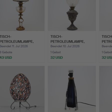
TISCH-
TISCH-
TISCH
PETROLEUMLAMPE,
PETROLEUMLAMPE,
PETR
Metall und Glas.
Metall und Glas.
Porzel
Beendet 11. Jul 2026
Beendet 10. Jul 2026
Beendet
3 Gebote
1 Gebot
1 Gebot
43 USD
32 USD
32 US