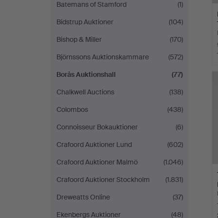
Batemans of Stamford
(1)
Bidstrup Auktioner
(104)
Bishop & Miller
(170)
Björnssons Auktionskammare
(572)
Borås Auktionshall
(77)
Chalkwell Auctions
(138)
Colombos
(438)
Connoisseur Bokauktioner
(6)
Crafoord Auktioner Lund
(602)
Crafoord Auktioner Malmö
(1.046)
Crafoord Auktioner Stockholm
(1.831)
Dreweatts Online
(37)
Ekenbergs Auktioner
(48)