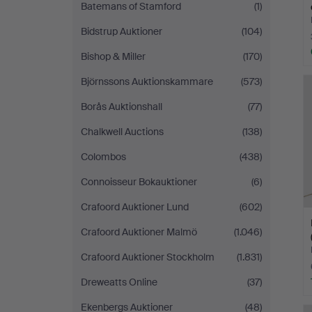
Batemans of Stamford
(1)
Bidstrup Auktioner
(104)
Bishop & Miller
(170)
Björnssons Auktionskammare
(573)
Borås Auktionshall
(77)
Chalkwell Auctions
(138)
Colombos
(438)
Connoisseur Bokauktioner
(6)
Crafoord Auktioner Lund
(602)
Crafoord Auktioner Malmö
(1.046)
Crafoord Auktioner Stockholm
(1.831)
Dreweatts Online
(37)
Ekenbergs Auktioner
(48)