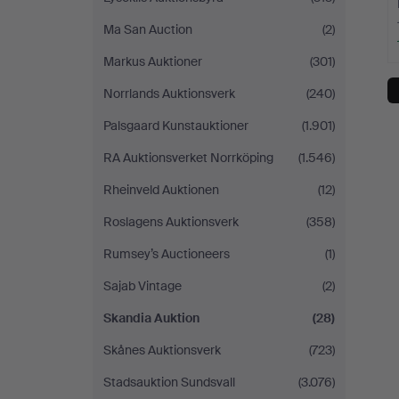
Ma San Auction
(2)
Markus Auktioner
(301)
Norrlands Auktionsverk
(240)
Palsgaard Kunstauktioner
(1.901)
RA Auktionsverket Norrköping
(1.546)
Rheinveld Auktionen
(12)
Roslagens Auktionsverk
(358)
Rumsey’s Auctioneers
(1)
Sajab Vintage
(2)
Skandia Auktion
(28)
Skånes Auktionsverk
(723)
Stadsauktion Sundsvall
(3.076)