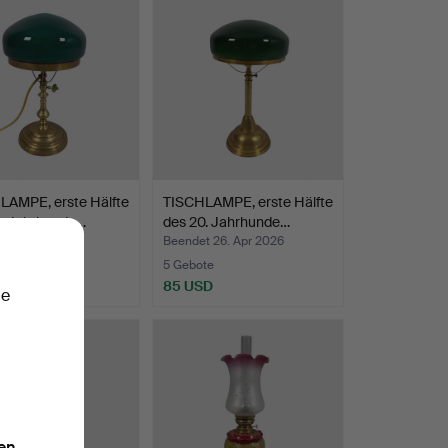
LAMPE, erste Hälfte
TISCHLAMPE, erste Hälfte
0. Jahrhunde…
des 20. Jahrhunde…
t 26. Apr 2026
Beendet 26. Apr 2026
te
5 Gebote
SD
85 USD
ie
en.