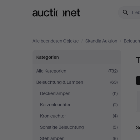
Auctionet.com
Alle beendeten Objekte
/
Skandia Auktion
/
Beleuc
Tischlampen
Kategorien
bei
Alle Kategorien
(732)
Beleuchtung & Lampen
(63)
Skandia
Deckenlampen
(11)
Auktion
Kerzenleuchter
(2)
Kronleuchter
(4)
E
Sonstige Beleuchtung
(5)
S
Stehlampen
(8)