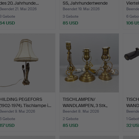
des 20. Jahrhunde…
SS, Jahrhundertwende
Vierte
1900…
Beendet 21. Mai 2026
Beendet 19. Mai 2026
Beende
3 Gebote
3 Gebote
6 Gebo
64 USD
85 USD
106 U
HILDING PEGEFORS
TISCHLAMPEN/
TISC
(1902-1974). Tischlampe i…
WANDLAMPEN, 3 Stk.,
WANDL
erste Häl…
erste 
Beendet 9. Mai 2026
Beendet 8. Mai 2026
Beende
6 Gebote
2 Gebote
1 Gebot
117 USD
85 USD
32 US