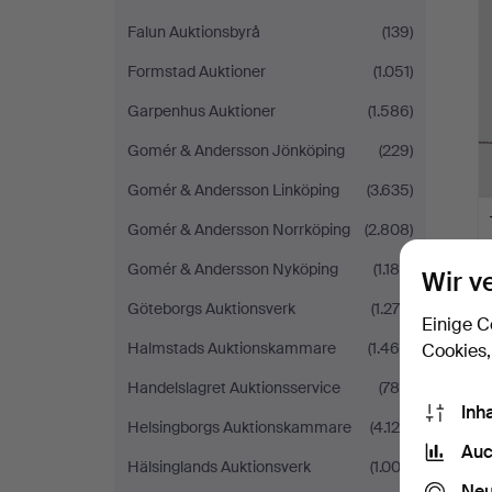
Falun Auktionsbyrå
(139)
Formstad Auktioner
(1.051)
Garpenhus Auktioner
(1.586)
Gomér & Andersson Jönköping
(229)
Gomér & Andersson Linköping
(3.635)
Gomér & Andersson Norrköping
(2.808)
Gomér & Andersson Nyköping
(1.188)
Wir v
Göteborgs Auktionsverk
(1.276)
Einige C
Halmstads Auktionskammare
(1.468)
Cookies,
Handelslagret Auktionsservice
(786)
Inh
Helsingborgs Auktionskammare
(4.126)
Auc
Hälsinglands Auktionsverk
(1.003)
Neu