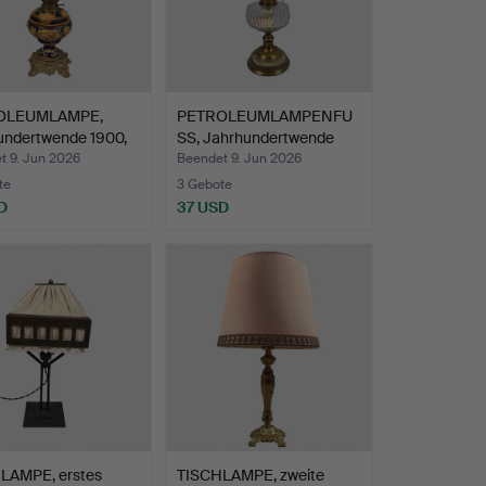
OLEUMLAMPE,
PETROLEUMLAMPENFU
undertwende 1900,
SS, Jahrhundertwende
1900…
t 9. Jun 2026
Beendet 9. Jun 2026
te
3 Gebote
D
37 USD
LAMPE, erstes
TISCHLAMPE, zweite