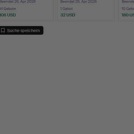
Fuß…
Beendet 26. Apr 2026
Beendet 25. Apr 2026
Beende
14 Gebote
1 Gebot
10 Geb
106 USD
32 USD
180 U
Suche speichern