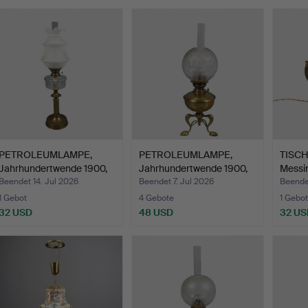
PETROLEUMLAMPE,
PETROLEUMLAMPE,
TISCH
Jahrhundertwende 1900,
Jahrhundertwende 1900,
Messin
säu…
Jug…
Beendet 14. Jul 2026
Beendet 7. Jul 2026
Beendet
1 Gebot
4 Gebote
1 Gebot
32 USD
48 USD
32 US