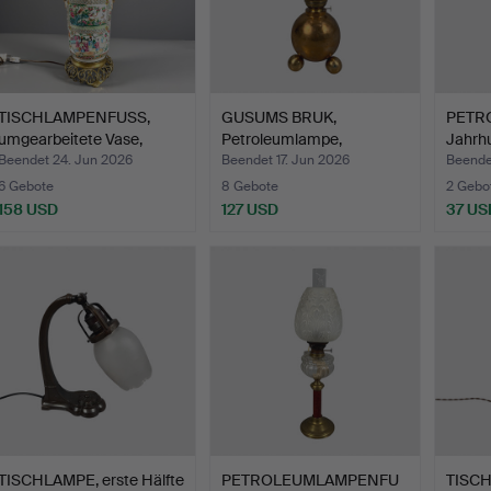
TISCHLAMPENFUSS,
GUSUMS BRUK,
PETR
umgearbeitete Vase,
Petroleumlampe,
Jahrh
Porze…
"Kulserien", …
Fuß…
Beendet 24. Jun 2026
Beendet 17. Jun 2026
Beende
6 Gebote
8 Gebote
2 Gebo
158 USD
127 USD
37 US
TISCHLAMPE, erste Hälfte
PETROLEUMLAMPENFU
TISCH