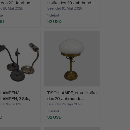
l des 20. Jahrhun…
Hälfte des 20. Jahrhund…
t 18. Mai 2026
Beendet 10. Mai 2026
te
1 Gebot
SD
32 USD
HLAMPEN/
TISCHLAMPE, erste Hälfte
AMPEN, 3 Stk.,
des 20. Jahrhunde…
Häl…
t 7. Mai 2026
Beendet 26. Apr 2026
1 Gebot
D
32 USD