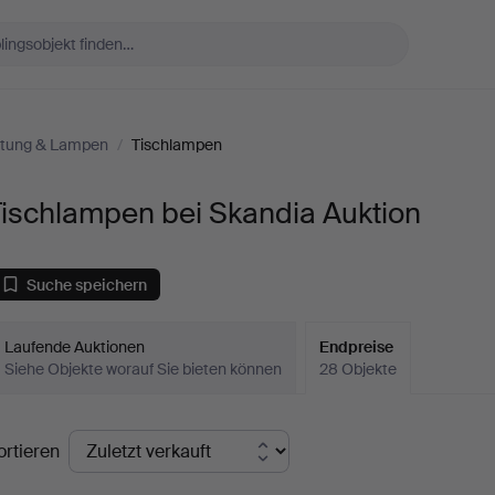
htung & Lampen
/
Tischlampen
Tischlampen bei Skandia Auktion
Suche speichern
Laufende Auktionen
Endpreise
Siehe Objekte worauf Sie bieten können
28 Objekte
ndpreise
ortieren