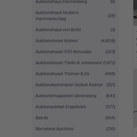
Auktionshaus Dannenberg
(9)
Auktionshaus Stuber's
(29)
Hammerschlag
Auktionshaus von Brühl
(3)
Auktionshuset Kolonn
(4.858)
Auktionshuset STO Bohuslän
(253)
Auktionshuset Thelin & Johansson
(1.872)
Auktionshuset Thörner & Ek
(498)
Auktionskammaren Sydost Kalmar
(321)
Auktionsmagasinet Vänersborg
(641)
Auktionsverket Engelholm
(577)
Balclis
(304)
Barcelona Auctions
(216)