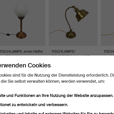
TISCHLAMPE, erste Hälfte
TISCHLAMPE/
TISCH
des 20. Jahrhunde…
SCHREIBTISCHLAMPE,
des 2
erste Hälft…
Beendet 26. Apr 2026
Beendet 26. Apr 2026
Beende
erwenden Cookies
2 Gebote
9 Gebote
11 Gebo
37 USD
101 USD
85 U
ookies sind für die Nutzung der Dienstleistung erforderlich. D
 die Sie selbst verwalten können, werden verwendet, um:
alte und Funktionen an Ihre Nutzung der Website anzupassen.
tionet zu entwickeln und verbessern.
igkeiten und Inhalte auf externen Websites für Sie zu bewerb