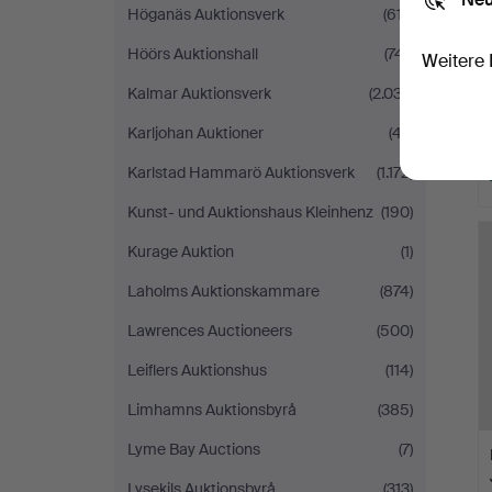
Höganäs Auktionsverk
(617)
Höörs Auktionshall
(741)
Weitere 
Kalmar Auktionsverk
(2.037)
Karljohan Auktioner
(47)
Karlstad Hammarö Auktionsverk
(1.172)
Kunst- und Auktionshaus Kleinhenz
(190)
Kurage Auktion
(1)
Laholms Auktionskammare
(874)
Lawrences Auctioneers
(500)
Leiflers Auktionshus
(114)
Limhamns Auktionsbyrå
(385)
Lyme Bay Auctions
(7)
Lysekils Auktionsbyrå
(313)