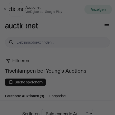
Auctionet
Anzeigen
Schließen
Verfügbar auf Google Play
Auctionet.com
Filtrieren
Tischlampen
Tischlampen bei Young's Auctions
bei
Suche speichern
Young's
Laufende Auktionen
(9)
Endpreise
Auctions
Laufende
Sortieren