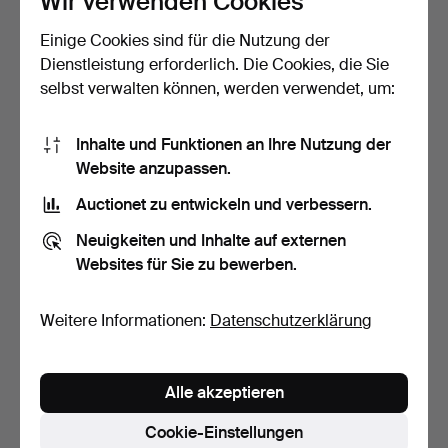
Wir verwenden Cookies
Einige Cookies sind für die Nutzung der
ITALIENISCHE
ITALIENISCHES PAAR
TISCHLAMPE "PILZ" AUS
KLEINER
Dienstleistung erforderlich. Die Cookies, die Sie
EMAILLI…
NACCHTISCHLAMPE…
3 Tage
4 Tage
selbst verwalten können, werden verwendet, um:
Schätzwert
1 Gebot
243 USD
53 USD
Inhalte und Funktionen an Ihre Nutzung der
Ausgewähltes
Website anzupassen.
Objekt
Auctionet zu entwickeln und verbessern.
Neuigkeiten und Inhalte auf externen
Websites für Sie zu bewerben.
Weitere Informationen:
Datenschutzerklärung
TISCHLAMPE,
ITALIENISCHE
Alle akzeptieren
KORINTHISCHE SÄULE,
MAZZEGA MURANO-
MESSING.
GLASTISCHLEUCH…
5 Tage
7 Tage
Cookie-Einstellungen
Schätzwert
Schätzwert