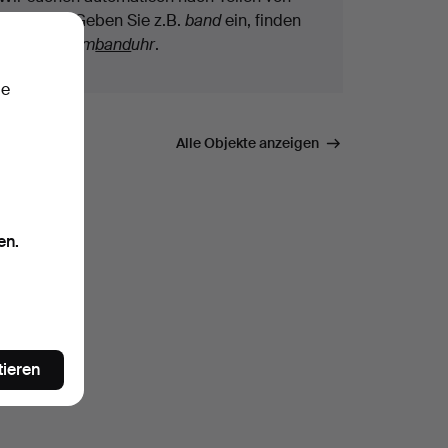
Begriffen. Geben Sie z.B.
band
ein, finden
wir auch
Arm
band
uhr
.
ie
mmen.
Alle Objekte anzeigen
en.
tieren