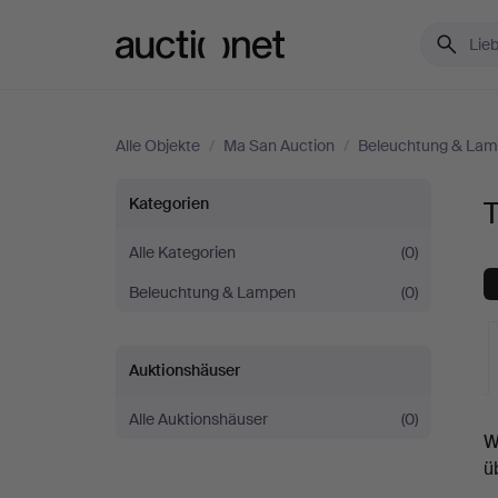
Auctionet.com
Alle Objekte
/
Ma San Auction
/
Beleuchtung & La
Tischlampen
Kategorien
bei
Alle Kategorien
(0)
Beleuchtung & Lampen
(0)
Ma
San
Auktionshäuser
Auction
Alle Auktionshäuser
(0)
L
W
A
ü