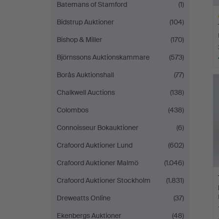
Batemans of Stamford
(1)
Bidstrup Auktioner
(104)
Bishop & Miller
(170)
Björnssons Auktionskammare
(573)
A
Borås Auktionshall
(77)
O
Chalkwell Auctions
(138)
Colombos
(438)
Connoisseur Bokauktioner
(6)
Crafoord Auktioner Lund
(602)
Crafoord Auktioner Malmö
(1.046)
Crafoord Auktioner Stockholm
(1.831)
Dreweatts Online
(37)
Ekenbergs Auktioner
(48)