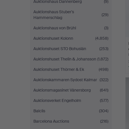
Auktionshaus Dannenberg
(9)
Auktionshaus Stuber's
(29)
Hammerschlag
Auktionshaus von Brühl
(3)
Auktionshuset Kolonn
(4.858)
Auktionshuset STO Bohuslän
(253)
Auktionshuset Thelin & Johansson
(1.872)
Auktionshuset Thörner & Ek
(498)
Auktionskammaren Sydost Kalmar
(322)
Auktionsmagasinet Vänersborg
(641)
Auktionsverket Engelholm
(577)
Balclis
(304)
Barcelona Auctions
(216)