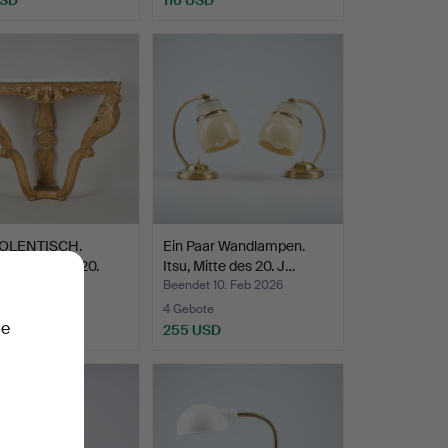
OLENTISCH.
Ein Paar Wandlampen.
-Stil, frühes 20.
Itsu, Mitte des 20. J…
t 20. Feb 2026
Beendet 10. Feb 2026
te
4 Gebote
ie
SD
255 USD