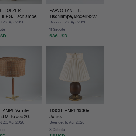
DL HOLZER-
PAAVO TYNELL.
BERG. Tischlampe.
Tischlampe, Modell 9227,
Idm…
t 26. Apr 2026
Beendet 26. Apr 2026
ote
11 Gebote
USD
636 USD
LAMPE Valinte,
TISCHLAMPE 1930er
nd Mitte des 20.…
Jahre.
t 20. Apr 2026
Beendet 17. Apr 2026
ote
3 Gebote
USD
116 USD