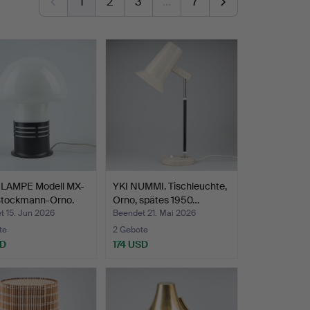
1
2
3
…
7
LAMPE Modell MX-
YKI NUMMI. Tischleuchte,
Stockmann-Orno.
Orno, spätes 1950…
t 15. Jun 2026
Beendet 21. Mai 2026
te
2 Gebote
SD
174 USD