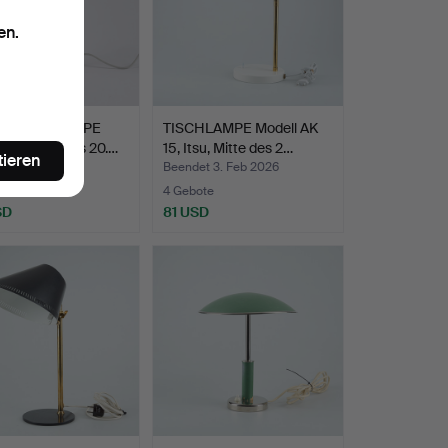
en.
-/TISCHLAMPE
TISCHLAMPE Modell AK
e Oy, Mitte des 20.…
15, Itsu, Mitte des 2…
tieren
t 6. Feb 2026
Beendet 3. Feb 2026
ote
4 Gebote
SD
81 USD