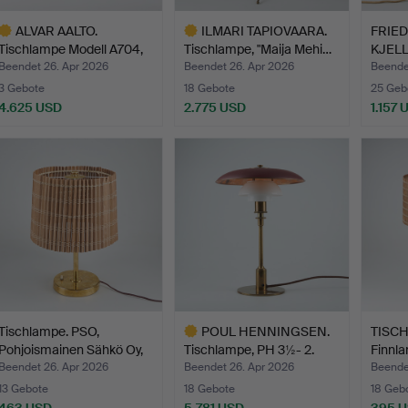
ALVAR AALTO.
ILMARI TAPIOVAARA.
FRIE
Tischlampe Modell A704,
Tischlampe, "Maija Mehi…
KJELL
Licht…
Signi…
Beendet 26. Apr 2026
Beendet 26. Apr 2026
Beende
3 Gebote
18 Gebote
25 Geb
4.625 USD
2.775 USD
1.157 
usgewähltes
Ausgewähltes
bjekt
Objekt
Tischlampe. PSO,
POUL HENNINGSEN.
TISCH
Pohjoismainen Sähkö Oy,
Tischlampe, PH 3½- 2.
Finnla
4…
Mes…
Beendet 26. Apr 2026
Beendet 26. Apr 2026
Beende
13 Gebote
18 Gebote
18 Geb
463 USD
5.781 USD
395 