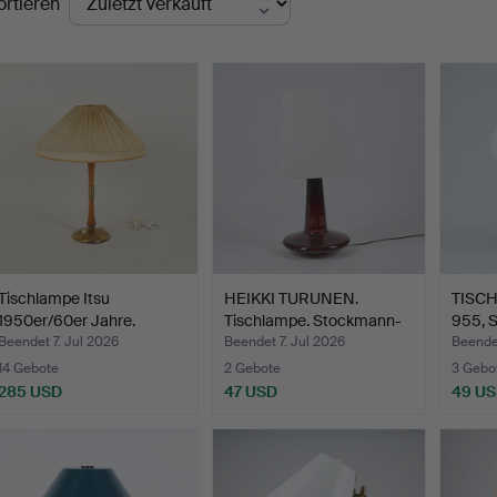
ortieren
Tischlampe Itsu
HEIKKI TURUNEN.
TISCH
1950er/60er Jahre.
Tischlampe. Stockmann-
955, 
Orno.
Beendet 7. Jul 2026
Beendet 7. Jul 2026
Beende
14 Gebote
2 Gebote
3 Gebo
285 USD
47 USD
49 U