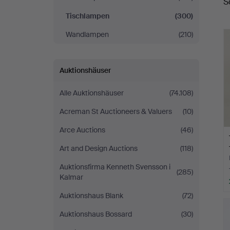
S
Tischlampen
(300)
Wandlampen
(210)
Auktionshäuser
Alle Auktionshäuser
(74.108)
Acreman St Auctioneers & Valuers
(10)
Arce Auctions
(46)
Art and Design Auctions
(118)
Auktionsfirma Kenneth Svensson i
(285)
Kalmar
Auktionshaus Blank
(72)
Auktionshaus Bossard
(30)