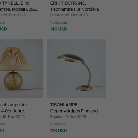
 TYNELL. Eine
ERIK TIDSTRAND.
ampe, Modell 9227…
Tischlampe Für Nordiska
Ko…
t 23. Dez 2025
Beendet 18. Dez 2025
ote
15 Gebote
 USD
140 USD
ischlampe der
TISCHLAMPE
/40er Jahre.
Gegenwärtiges Finnland
aus der …
t 16. Dez 2025
Beendet 9. Dez 2025
ote
2 Gebote
SD
128 USD