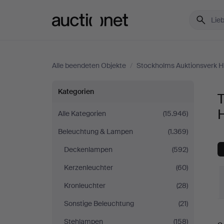
Auctionet.com
Alle beendeten Objekte
/
Stockholms Auktionsverk He
Tischlampen
Kategorien
bei
H
Alle Kategorien
(15.946)
Beleuchtung & Lampen
(1.369)
Stockholms
Deckenlampen
(592)
Auktionsverk
Kerzenleuchter
(60)
Helsinki
Kronleuchter
(28)
Sonstige Beleuchtung
(21)
E
Stehlampen
(158)