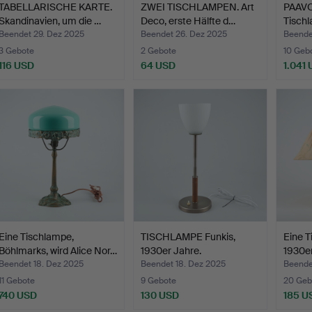
TABELLARISCHE KARTE.
ZWEI TISCHLAMPEN. Art
PAAVO
Skandinavien, um die …
Deco, erste Hälfte d…
Tischl
Beendet 29. Dez 2025
Beendet 26. Dez 2025
Beende
3 Gebote
2 Gebote
10 Geb
116 USD
64 USD
1.041
Eine Tischlampe,
TISCHLAMPE Funkis,
Eine T
Böhlmarks, wird Alice Nor…
1930er Jahre.
1930er
Beendet 18. Dez 2025
Beendet 18. Dez 2025
Beende
11 Gebote
9 Gebote
20 Geb
740 USD
130 USD
185 U