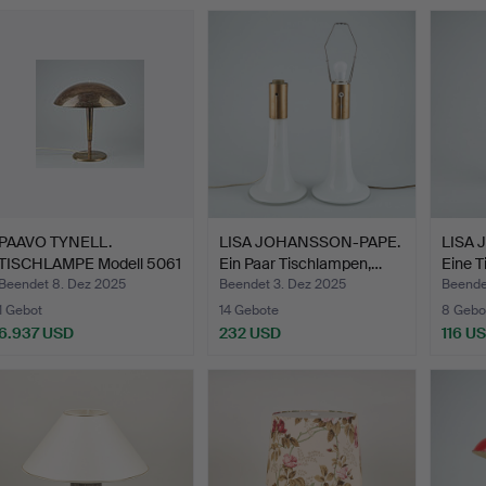
PAAVO TYNELL.
LISA JOHANSSON-PAPE.
LISA
TISCHLAMPE Modell 5061
Ein Paar Tischlampen,…
Eine 
Herge…
Beendet 8. Dez 2025
Beendet 3. Dez 2025
Beende
1 Gebot
14 Gebote
8 Gebo
6.937 USD
232 USD
116 U