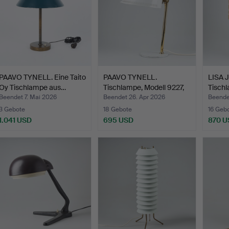
PAAVO TYNELL. Eine Taito
PAAVO TYNELL.
LISA
Oy Tischlampe aus…
Tischlampe, Modell 9227,
Tischl
Idm…
Beendet 7. Mai 2026
Beendet 26. Apr 2026
Beende
3 Gebote
18 Gebote
16 Geb
1.041 USD
695 USD
870 U