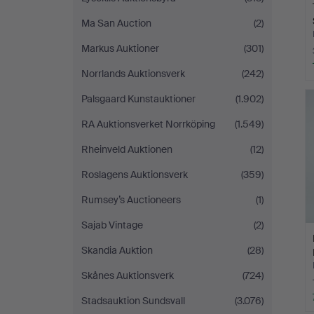
Ma San Auction
(2)
Markus Auktioner
(301)
Norrlands Auktionsverk
(242)
Palsgaard Kunstauktioner
(1.902)
RA Auktionsverket Norrköping
(1.549)
Rheinveld Auktionen
(12)
Roslagens Auktionsverk
(359)
Rumsey’s Auctioneers
(1)
Sajab Vintage
(2)
Skandia Auktion
(28)
Skånes Auktionsverk
(724)
Stadsauktion Sundsvall
(3.076)