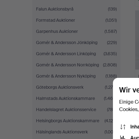
Falun Auktionsbyrå
(139)
Formstad Auktioner
(1.051)
Garpenhus Auktioner
(1.587)
Gomér & Andersson Jönköping
(229)
Gomér & Andersson Linköping
(3.635)
Gomér & Andersson Norrköping
(2.808)
Gomér & Andersson Nyköping
(1.188)
Göteborgs Auktionsverk
(1.278)
Wir v
Halmstads Auktionskammare
(1.468)
Einige C
Cookies,
Handelslagret Auktionsservice
(788)
Helsingborgs Auktionskammare
(4.126)
Inh
Hälsinglands Auktionsverk
(1.003)
Auc