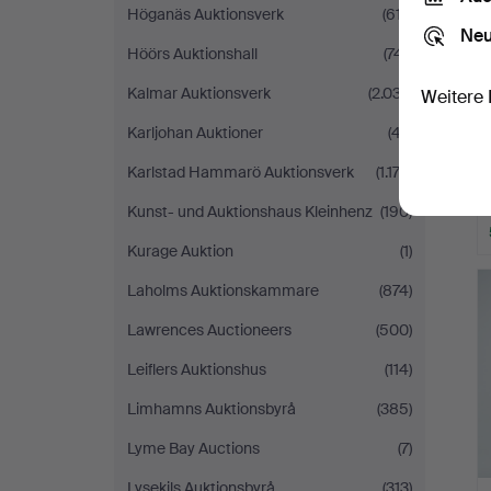
Höganäs Auktionsverk
(617)
Neu
Höörs Auktionshall
(741)
Kalmar Auktionsverk
(2.037)
Weitere 
Karljohan Auktioner
(47)
Karlstad Hammarö Auktionsverk
(1.172)
Kunst- und Auktionshaus Kleinhenz
(190)
Kurage Auktion
(1)
Laholms Auktionskammare
(874)
Lawrences Auctioneers
(500)
Leiflers Auktionshus
(114)
Limhamns Auktionsbyrå
(385)
Lyme Bay Auctions
(7)
Lysekils Auktionsbyrå
(313)