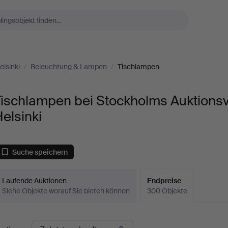
lsinki
/
Beleuchtung & Lampen
/
Tischlampen
Tischlampen bei Stockholms Auktions
elsinki
Suche speichern
Laufende Auktionen
Endpreise
Siehe Objekte worauf Sie bieten können
300 Objekte
ndpreise