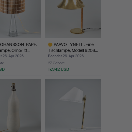
 JOHANSSON-PAPE.
PAAVO TYNELL. Eine
ampe, Orno/Iitt…
Tischlampe, Modell 9208…
t 26. Apr 2026
Beendet 26. Apr 2026
ote
27 Gebote
SD
17.342 USD
Ausgewähltes
Objekt