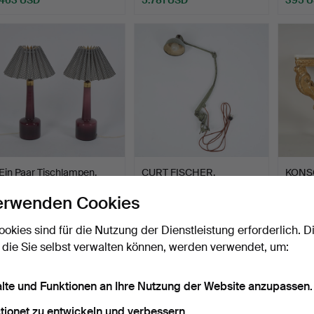
Ausgewähltes
Objekt
Ein Paar Tischlampen.
CURT FISCHER.
KONS
1950er/70er Jahre.
ARBEITSLEUCHTE,
Empire
erwenden Cookies
Mittelerde, …
Jah…
Beendet 27. Mär 2026
Beendet 6. Mär 2026
Beende
8 Gebote
1 Gebot
5 Gebo
ookies sind für die Nutzung der Dienstleistung erforderlich. D
232 USD
266 USD
116 U
 die Sie selbst verwalten können, werden verwendet, um:
alte und Funktionen an Ihre Nutzung der Website anzupassen.
tionet zu entwickeln und verbessern.