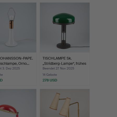
 JOHANSSON-PAPE.
TISCHLAMPE Sk.
Tischlampe, Orno…
„Stridberg-Lampe“, frühes
2…
t 3. Dez 2025
Beendet 27. Nov 2025
te
14 Gebote
SD
278 USD