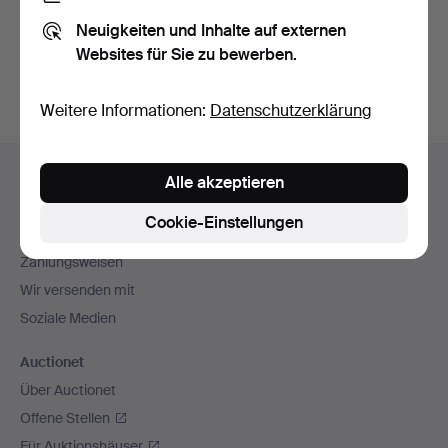
Sie können auch in
Beendete Auktionen aus unserem
Neuigkeiten und Inhalte auf externen
Archiv
suchen.
Websites für Sie zu bewerben.
Weitere Informationen:
Datenschutzerklärung
Fußzeilen-
Hilfe und Kontakt
Alle akzeptieren
Navigation
Kontakt mit dem Support aufnehmen
Cookie-Einstellungen
Alle Auktionshäuser
Zahlungsweisen
Wir versenden mit
Soziale Medien
Auctionet
Über Auctionet
Offene Stellen
Für Auktionshäuser