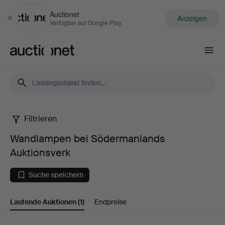
Auctionet
Anzeigen
Schließen
Verfügbar auf Google Play
Auctionet.com
Filtrieren
Wandlampen
Wandlampen bei Södermanlands
bei
Auktionsverk
Södermanlands
Suche speichern
Auktionsverk
Laufende Auktionen
(1)
Endpreise