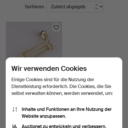
Laufende
Sortieren
Auktionen
Wir verwenden Cookies
Einige Cookies sind für die Nutzung der
WANDLEUCHTE, Messing,
Dienstleistung erforderlich. Die Cookies, die Sie
ausziehbar, EWA Värn…
selbst verwalten können, werden verwendet, um:
4 Tage
Schätzwert
53 USD
Inhalte und Funktionen an Ihre Nutzung der
Website anzupassen.
Suche speichern
Auctionet zu entwickeln und verbessern.