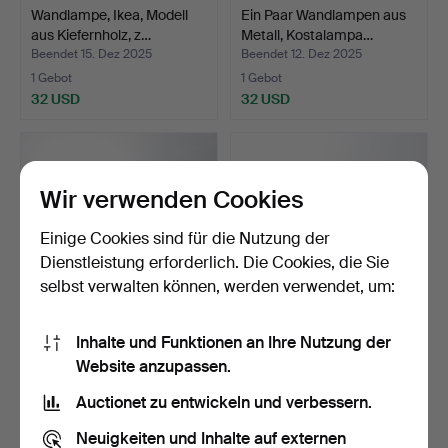
Wandlampe, Ikea, Modell
Ein Paar Wandlampen aus
aus Kiefernholz, z…
Metall, Kostalampa…
Beendet 15. Dez 2025
Beendet 12. Dez 2025
1 Gebot
1 Gebot
32 USD
32 USD
Wir verwenden Cookies
Einige Cookies sind für die Nutzung der
Dienstleistung erforderlich. Die Cookies, die Sie
selbst verwalten können, werden verwendet, um:
Inhalte und Funktionen an Ihre Nutzung der
Ein Paar zeitgenössischer
KNUD CHRISTENSEN. Ein
Website anzupassen.
Wandlampen.
Paar Wandlampen aus …
Beendet 6. Dez 2025
Beendet 6. Dez 2025
Auctionet zu entwickeln und verbessern.
1 Gebot
4 Gebote
32 USD
44 USD
Neuigkeiten und Inhalte auf externen