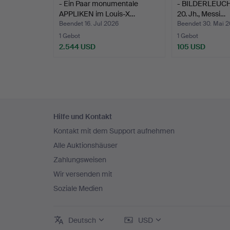
- Ein Paar monumentale
- BILDERLEUCHTE
APPLIKEN im Louis-X…
20. Jh., Messi…
Beendet 16. Jul 2026
Beendet 30. Mai 
1 Gebot
1 Gebot
2.544 USD
105 USD
Fußzeilen-
Hilfe und Kontakt
Navigation
Kontakt mit dem Support aufnehmen
Alle Auktionshäuser
Zahlungsweisen
Wir versenden mit
Soziale Medien
Deutsch
USD