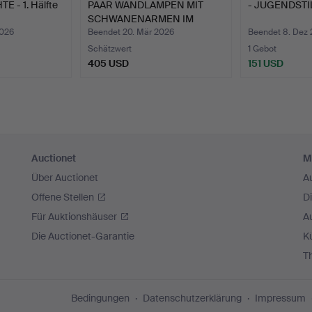
 - 1. Hälfte
PAAR WANDLAMPEN MIT
- JUGENDST
SCHWANENARMEN IM
EMPIR…
2026
Beendet 20. Mär 2026
Beendet 8. Dez
Schätzwert
1 Gebot
405 USD
151 USD
Auctionet
M
Über Auctionet
A
Offene Stellen
D
Für Auktionshäuser
A
Die Auctionet-Garantie
Kü
T
Bedingungen
Datenschutzerklärung
Impressum