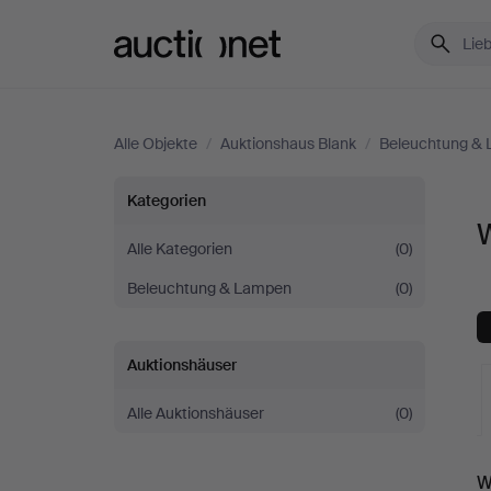
Auctionet.com
Alle Objekte
/
Auktionshaus Blank
/
Beleuchtung &
Wandlampen
Kategorien
bei
Alle Kategorien
(0)
Beleuchtung & Lampen
(0)
Auktionshaus
Blank
Auktionshäuser
Alle Auktionshäuser
(0)
L
W