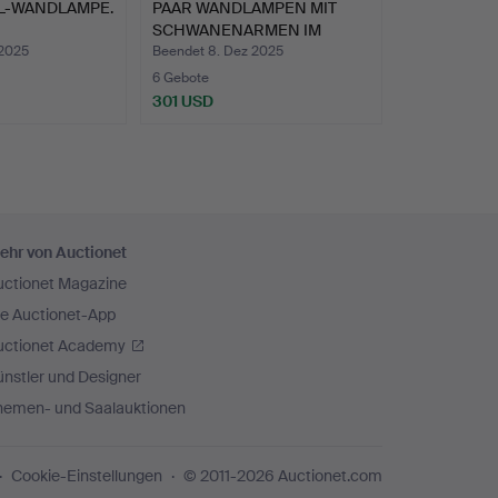
IL-WANDLAMPE.
PAAR WANDLAMPEN MIT
SCHWANENARMEN IM
EMPIR…
 2025
Beendet 8. Dez 2025
6 Gebote
301 USD
ehr von Auctionet
uctionet Magazine
ie Auctionet-App
uctionet Academy
nstler und Designer
hemen- und Saalauktionen
Cookie-Einstellungen
© 2011-2026 Auctionet.com