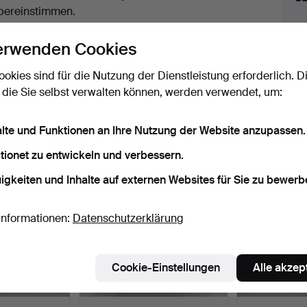
uktionen
bereinstimmen.
licken Sie oben auf
“Suche speichern”
, um eine
erwenden Cookies
ail zu erhalten, sobald dieses Objekt
ereingekommen ist.
ookies sind für die Nutzung der Dienstleistung erforderlich. D
 die Sie selbst verwalten können, werden verwendet, um:
 Archiv, die mit Ihrer Suche übereinsti
alte und Funktionen an Ihre Nutzung der Website anzupassen.
tionet zu entwickeln und verbessern.
igkeiten und Inhalte auf externen Websites für Sie zu bewerb
Informationen:
Datenschutzerklärung
Cookie-Einstellungen
Alle akzep