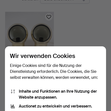
Auktionen
Wir verwenden Cookies
Einige Cookies sind für die Nutzung der
WAND- /
TISCHLEUCHTEN, ein
Dienstleistung erforderlich. Die Cookies, die Sie
Paar, "Klot 3",…
7 Tage
selbst verwalten können, werden verwendet, um:
Schätzwert
85 USD
Inhalte und Funktionen an Ihre Nutzung der
Website anzupassen.
Suche speichern
Auctionet zu entwickeln und verbessern.
Sie können auch in
Beendete Auktionen aus unserem