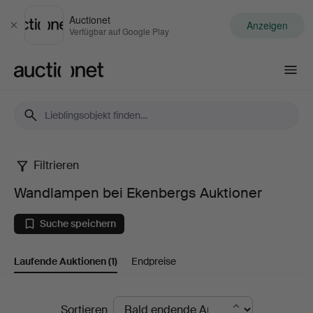
Auctionet
Anzeigen
Schließen
Verfügbar auf Google Play
Auctionet.com
Filtrieren
Wandlampen
Wandlampen bei Ekenbergs Auktioner
bei
Suche speichern
Ekenbergs
Laufende Auktionen
(1)
Endpreise
Auktioner
Laufende
Sortieren