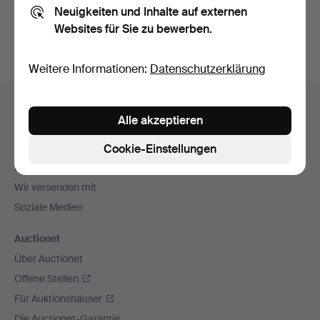
Neuigkeiten und Inhalte auf externen
Archiv
suchen.
Websites für Sie zu bewerben.
Weitere Informationen:
Datenschutzerklärung
Fußzeilen-
Hilfe und Kontakt
Navigation
Alle akzeptieren
Kontakt mit dem Support aufnehmen
Alle Auktionshäuser
Cookie-Einstellungen
Zahlungsweisen
Wir versenden mit
Soziale Medien
Auctionet
Über Auctionet
Offene Stellen
Für Auktionshäuser
Die Auctionet-Garantie