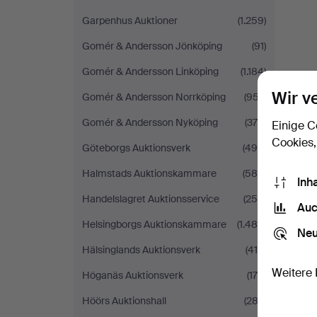
Garpenhus Auktioner
(1.259)
Gomér & Andersson Jönköping
(91)
Gomér & Andersson Linköping
(1.184)
Wir v
Gomér & Andersson Norrköping
(957)
Gomér & Andersson Nyköping
(376)
Einige C
Cookies,
Göteborgs Auktionsverk
(495)
Halmstads Auktionskammare
(588)
Inh
Handelslagret Auktionsservice
(250)
Auc
Helsingborgs Auktionskammare
(1.486)
Neu
Hälsinglands Auktionsverk
(419)
Weitere 
Höganäs Auktionsverk
(175)
Höörs Auktionshall
(282)