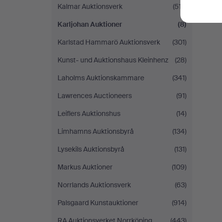
Kalmar Auktionsverk
(517)
Karljohan Auktioner
(8)
Karlstad Hammarö Auktionsverk
(301)
Kunst- und Auktionshaus Kleinhenz
(28)
Laholms Auktionskammare
(341)
Lawrences Auctioneers
(91)
Leiflers Auktionshus
(14)
Limhamns Auktionsbyrå
(134)
Lysekils Auktionsbyrå
(131)
Markus Auktioner
(109)
Norrlands Auktionsverk
(63)
Palsgaard Kunstauktioner
(914)
RA Auktionsverket Norrköping
(443)