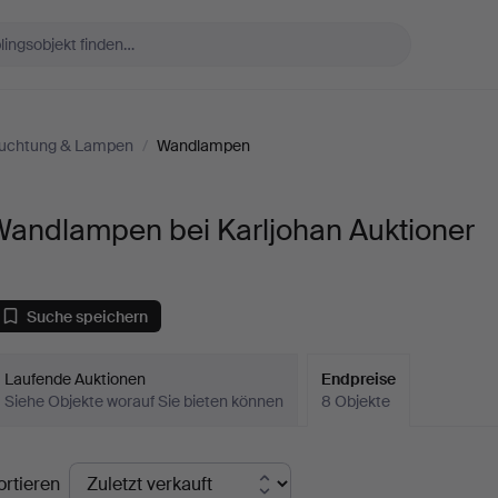
uchtung & Lampen
/
Wandlampen
Wandlampen bei Karljohan Auktioner
Suche speichern
Laufende Auktionen
Endpreise
Siehe Objekte worauf Sie bieten können
8 Objekte
ndpreise
ortieren