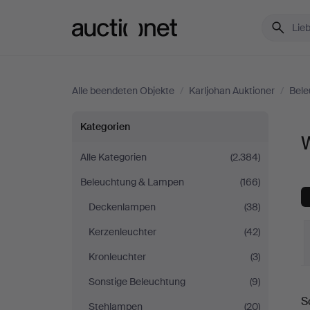
Auctionet.com
Alle beendeten Objekte
/
Karljohan Auktioner
/
Bele
Wandlampen
Kategorien
bei
Alle Kategorien
(2.384)
Beleuchtung & Lampen
(166)
Karljohan
Deckenlampen
(38)
Auktioner
Kerzenleuchter
(42)
Kronleuchter
(3)
Sonstige Beleuchtung
(9)
E
S
Stehlampen
(20)