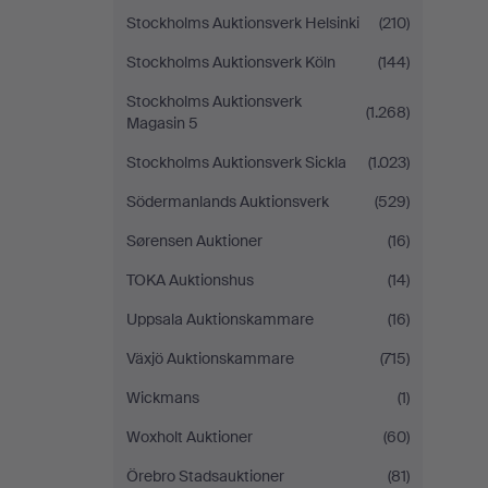
Stockholms Auktionsverk Helsinki
(210)
Stockholms Auktionsverk Köln
(144)
Stockholms Auktionsverk
(1.268)
Magasin 5
Stockholms Auktionsverk Sickla
(1.023)
Södermanlands Auktionsverk
(529)
Sørensen Auktioner
(16)
TOKA Auktionshus
(14)
Uppsala Auktionskammare
(16)
Växjö Auktionskammare
(715)
Wickmans
(1)
Woxholt Auktioner
(60)
Örebro Stadsauktioner
(81)