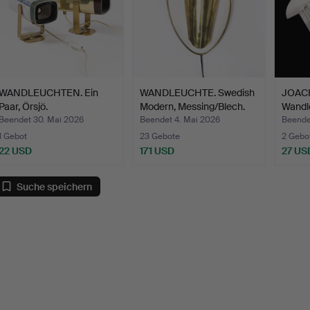
WANDLEUCHTEN. Ein
WANDLEUCHTE. Swedish
JOAC
Paar, Örsjö.
Modern, Messing/Blech.
Wandle
"S…
Beendet 30. Mai 2026
Beendet 4. Mai 2026
Beende
1 Gebot
23 Gebote
2 Gebo
22 USD
171 USD
27 US
Suche speichern