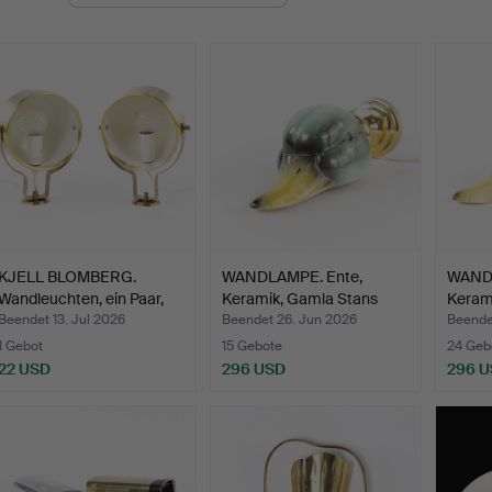
KJELL BLOMBERG.
WANDLAMPE. Ente,
WANDL
Wandleuchten, ein Paar,
Keramik, Gamla Stans
Keram
Ör…
Lamp…
La…
Beendet 13. Jul 2026
Beendet 26. Jun 2026
Beende
1 Gebot
15 Gebote
24 Geb
22 USD
296 USD
296 