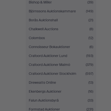
Bishop & Miller
(39)
Björnssons Auktionskammare
(149)
Borås Auktionshall
(21)
Chalkwell Auctions
(8)
Colombos
(12)
Connoisseur Bokauktioner
(6)
Crafoord Auktioner Lund
(193)
Crafoord Auktioner Malmö
(379)
Crafoord Auktioner Stockholm
(597)
Dreweatts Online
(13)
Ekenbergs Auktioner
(16)
Falun Auktionsbyrå
(33)
Formstad Auktioner
(231)