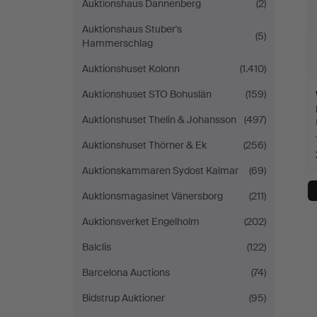
Auktionshaus Dannenberg
(2)
Auktionshaus Stuber's
(5)
Hammerschlag
Auktionshuset Kolonn
(1.410)
Auktionshuset STO Bohuslän
(159)
Auktionshuset Thelin & Johansson
(497)
Auktionshuset Thörner & Ek
(256)
Auktionskammaren Sydost Kalmar
(69)
Auktionsmagasinet Vänersborg
(211)
Auktionsverket Engelholm
(202)
Balclis
(122)
Barcelona Auctions
(74)
Bidstrup Auktioner
(95)