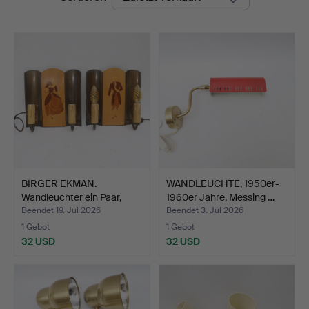
BIRGER EKMAN.
WANDLEUCHTE, 1950er-
Wandleuchter ein Paar,
1960er Jahre, Messing …
Mjölb…
Beendet 19. Jul 2026
Beendet 3. Jul 2026
1 Gebot
1 Gebot
32 USD
32 USD