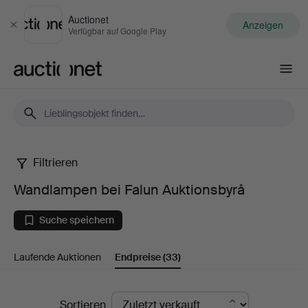
Auctionet
Anzeigen
Schließen
Verfügbar auf Google Play
Auctionet.com
Filtrieren
Wandlampen
Wandlampen bei Falun Auktionsbyrå
bei
Suche speichern
Falun
Laufende Auktionen
Endpreise
(33)
Auktionsbyrå
Endpreise
Sortieren