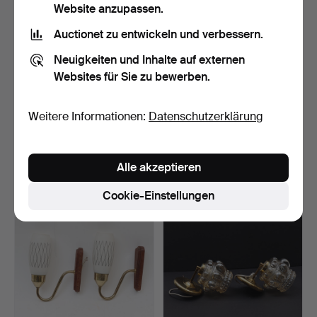
Website anzupassen.
Auctionet zu entwickeln und verbessern.
Neuigkeiten und Inhalte auf externen
Websites für Sie zu bewerben.
EIN PAAR
HANS BERGSTRÖM.
Weitere Informationen:
Datenschutzerklärung
WANDLAMPEN, Asea,
Wird einer Fassadenlampe
1970er.
a…
Beendet 31. Mär 2026
Beendet 31. Mär 2026
5 Gebote
12 Gebote
Alle akzeptieren
53 USD
296 USD
Ausgewähltes
Ausgewähltes
Cookie-Einstellungen
Objekt
Objekt