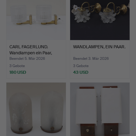
CARL FAGERLUND.
WANDLAMPEN, EIN PAAR.
Wandlampen ein Paar,
1960e…
Beendet 5. Mär 2026
Beendet 3. Mär 2026
3 Gebote
3 Gebote
180 USD
43 USD