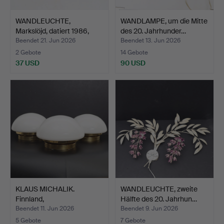
WANDLEUCHTE,
WANDLAMPE, um die Mitte
Markslöjd, datiert 1986,
des 20. Jahrhunder…
gebe…
Beendet 21. Jun 2026
Beendet 13. Jun 2026
2 Gebote
14 Gebote
37 USD
90 USD
KLAUS MICHALIK.
WANDLEUCHTE, zweite
Finnland,
Hälfte des 20. Jahrhun…
Decken-/Wandleuc…
Beendet 11. Jun 2026
Beendet 9. Jun 2026
5 Gebote
7 Gebote