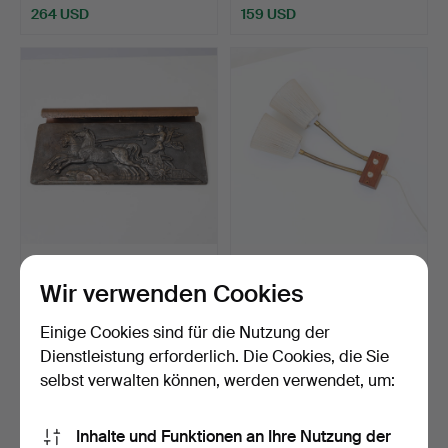
264 USD
159 USD
Wandlampe, 1930-1940,
EINE WANDLAMPE, KEA,
schwedische Anmut, B…
1950er Jahre.
Wir verwenden Cookies
Beendet 2. Apr 2026
Beendet 31. Mär 2026
8 Gebote
1 Gebot
Einige Cookies sind für die Nutzung der
338 USD
32 USD
Dienstleistung erforderlich. Die Cookies, die Sie
selbst verwalten können, werden verwendet, um:
Inhalte und Funktionen an Ihre Nutzung der