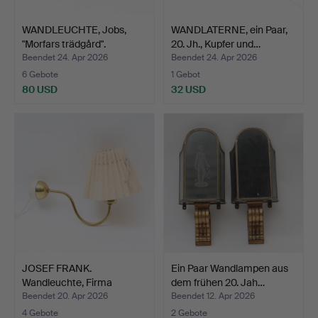
WANDLEUCHTE, Jobs,
WANDLATERNE, ein Paar,
"Morfars trädgård".
20. Jh., Kupfer und…
Beendet 24. Apr 2026
Beendet 24. Apr 2026
6 Gebote
1 Gebot
80 USD
32 USD
JOSEF FRANK.
Ein Paar Wandlampen aus
Wandleuchte, Firma
dem frühen 20. Jah…
Svenskt Te…
Beendet 20. Apr 2026
Beendet 12. Apr 2026
4 Gebote
2 Gebote