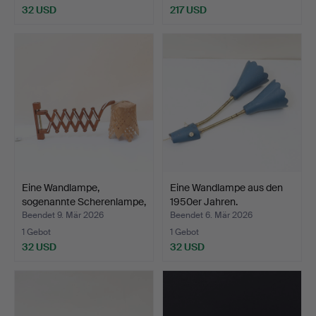
32 USD
217 USD
Eine Wandlampe,
Eine Wandlampe aus den
sogenannte Scherenlampe,
1950er Jahren.
1…
Beendet 9. Mär 2026
Beendet 6. Mär 2026
1 Gebot
1 Gebot
32 USD
32 USD