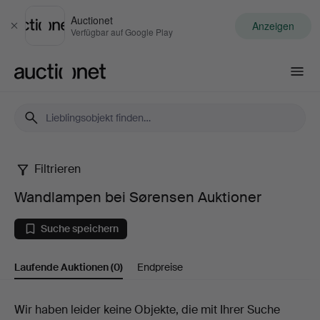
Auctionet
Anzeigen
Schließen
Verfügbar auf Google Play
Auctionet.com
Filtrieren
Wandlampen
Wandlampen bei Sørensen Auktioner
bei
Suche speichern
Sørensen
Laufende Auktionen
(0)
Endpreise
Auktioner
Laufende
Wir haben leider keine Objekte, die mit Ihrer Suche