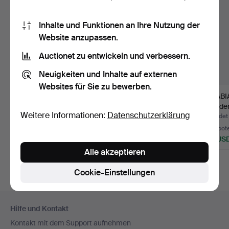
Inhalte und Funktionen an Ihre Nutzung der
Website anzupassen.
Auctionet zu entwickeln und verbessern.
Neuigkeiten und Inhalte auf externen
Websites für Sie zu bewerben.
WANDLEUCHTE für
CLAUS BONDERUP.
IB FAB
den Außenbereich.
OG TORSTEN
Zylinde
Weitere Informationen:
Datenschutzerklärung
Fagerhul…
THORUP, Set mit…
und De
Beendet 8. Aug 2026
Beendet 6. Aug 2026
Beendet 
2 Gebote
5 Gebote
11 Gebot
55 USD
78 USD
147 US
Alle akzeptieren
Cookie-Einstellungen
Fußzeilen-
Hilfe und Kontakt
Navigation
Kontakt mit dem Support aufnehmen