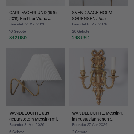
CARL FAGERLUND (1915-
SVEND AAGE HOLM
2011). Ein Paar Wandl…
SØRENSEN. Paar
Wandleuchte…
Beendet 12. Mai 2026
Beendet 8. Mai 2026
10 Gebote
26 Gebote
342 USD
248 USD
WANDLEUCHTE aus
WANDLEUCHTE, Messing,
gebürstetem Messing mit
im gustavianischen S…
Sc…
Beendet 8. Mai 2026
Beendet 27. Apr 2026
6 Gebote
2 Gebote