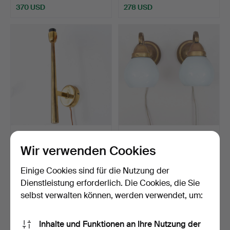
370 USD
278 USD
WANDLEUCHTE aus
ART DECO Ein Paar
Messing. Skandinavischer
Wandleuchten, Messing
Wir verwenden Cookies
L…
mi…
Beendet 1. Jun 2026
Beendet 30. Mai 2026
1 Gebot
5 Gebote
Einige Cookies sind für die Nutzung der
70 USD
78 USD
Dienstleistung erforderlich. Die Cookies, die Sie
selbst verwalten können, werden verwendet, um:
Inhalte und Funktionen an Ihre Nutzung der