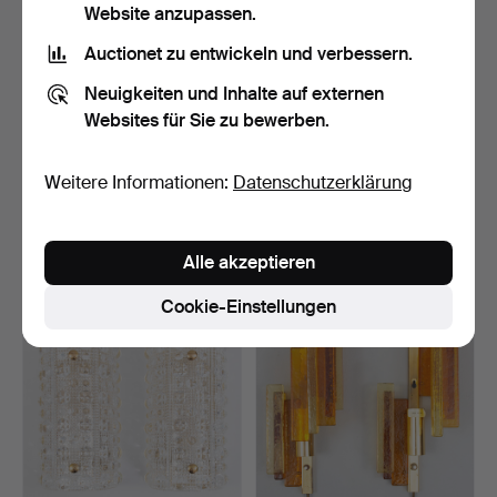
Website anzupassen.
Auctionet zu entwickeln und verbessern.
Neuigkeiten und Inhalte auf externen
Websites für Sie zu bewerben.
LIGHT STUDIO BY HORN
DÄNISCHES DESIGN zwei
Weitere Informationen:
Datenschutzerklärung
Wandleuchten (2), mit…
Wandleuchten aus rot…
Beendet 29. Mai 2026
Beendet 21. Mai 2026
2 Gebote
1 Gebot
Alle akzeptieren
78 USD
47 USD
Cookie-Einstellungen