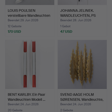
LOUIS POULSEN
JOHANNA JELINEK.
verstellbare Wandleuchten
WANDLEUCHTEN, PS
/ …
2012, IK…
Beendet 29. Jun 2026
Beendet 28. Jun 2026
12 Gebote
1 Gebot
170 USD
47 USD
BENT KARLBY. Ein Paar
SVEND AAGE HOLM
Wandleuchten Modell …
SØRENSEN. Wandleuchte,
fla…
Beendet 24. Jun 2026
Beendet 24. Jun 2026
20 Gebote
2 Gebote