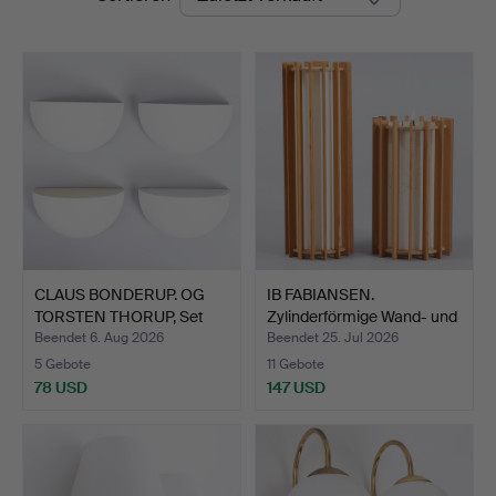
CLAUS BONDERUP. OG
IB FABIANSEN.
TORSTEN THORUP, Set
Zylinderförmige Wand- und
mit…
De…
Beendet 6. Aug 2026
Beendet 25. Jul 2026
5 Gebote
11 Gebote
78 USD
147 USD