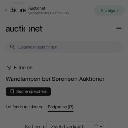
Auctionet
Anzeigen
Schließen
Verfügbar auf Google Play
Auctionet.com
Filtrieren
Wandlampen
Wandlampen bei Sørensen Auktioner
bei
Suche speichern
Sørensen
Laufende Auktionen
Endpreise
(17)
Auktioner
Endpreise
Sortieren