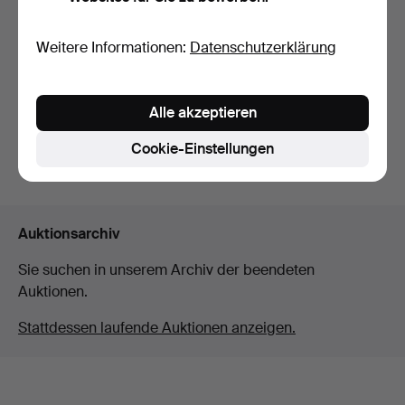
Paar Spiegellüster im
Weitere Informationen:
Datenschutzerklärung
gustavianischen Stil…
Beendet 3. Apr 2026
3 Gebote
Alle akzeptieren
43 USD
Cookie-Einstellungen
Suche speichern
Auktionsarchiv
Sie suchen in unserem Archiv der beendeten
Auktionen.
Stattdessen laufende Auktionen anzeigen.