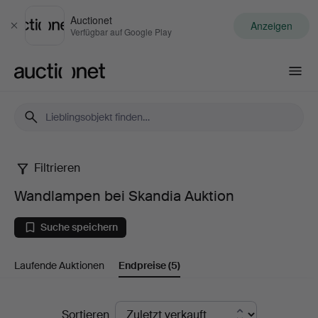
Auctionet
Anzeigen
Schließen
Verfügbar auf Google Play
Auctionet.com
Filtrieren
Wandlampen
Wandlampen bei Skandia Auktion
bei
Suche speichern
Skandia
Laufende Auktionen
Endpreise
(5)
Auktion
Endpreise
Sortieren