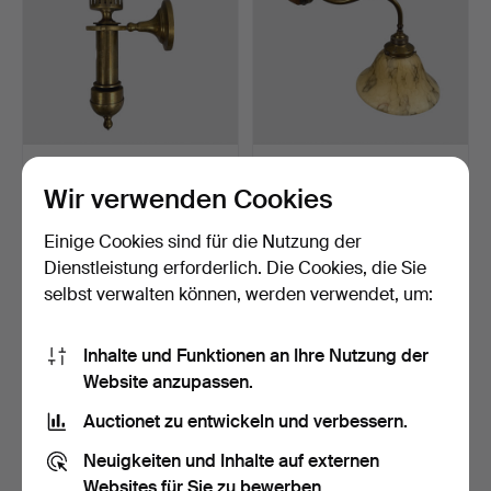
WANDLEUCHTE, für die
WANDLAMPE, erstes
Eisenbahn, gelenkig, …
Viertel des 20. Jahrhund…
Wir verwenden Cookies
Beendet 22. Mai 2026
Beendet 9. Mai 2026
3 Gebote
1 Gebot
Einige Cookies sind für die Nutzung der
43 USD
32 USD
Dienstleistung erforderlich. Die Cookies, die Sie
selbst verwalten können, werden verwendet, um:
Inhalte und Funktionen an Ihre Nutzung der
Website anzupassen.
Auctionet zu entwickeln und verbessern.
Neuigkeiten und Inhalte auf externen
Websites für Sie zu bewerben.