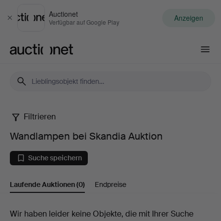
Auctionet
Anzeigen
Schließen
Verfügbar auf Google Play
Auctionet.com
Filtrieren
Wandlampen
Wandlampen bei Skandia Auktion
bei
Suche speichern
Skandia
Laufende Auktionen
(0)
Endpreise
Auktion
Laufende
Wir haben leider keine Objekte, die mit Ihrer Suche