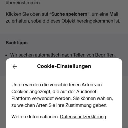
übereinstimmen.
Auktionen
Klicken Sie oben auf
“Suche speichern”
, um eine Mail
zu erhalten, sobald dieses Objekt hereingekommen ist.
Suchtipps
Wir suchen automatisch nach Teilen von Begriffen.
Geben Sie z.B.
band
ein, finden wir auch
Arm
band
uhr
.
Cookie-Einstellungen
Back
Unten werden die verschiedenen Arten von
Hier sind Objekte aus unserem
Cookies angezeigt, die auf der Auctionet-
Plattform verwendet werden. Sie können wählen,
Archiv, die mit Ihrer Suche
zu welchen Arten Sie Ihre Zustimmung geben.
übereinstimmen.
Weitere Informationen:
Datenschutzerklärung
Alle Objekte anzeigen