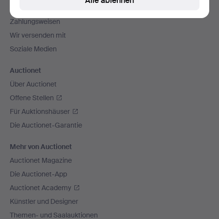
Alle ablehnen
Alle Auktionshäuser
Zahlungsweisen
Wir versenden mit
Soziale Medien
Auctionet
Über Auctionet
Offene Stellen
Für Auktionshäuser
Die Auctionet-Garantie
Mehr von Auctionet
Auctionet Magazine
Die Auctionet-App
Auctionet Academy
Künstler und Designer
Themen- und Saalauktionen