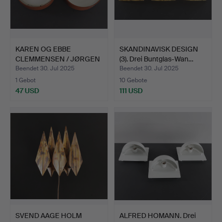
KAREN OG EBBE
SKANDINAVISK DESIGN
CLEMMENSEN / JØRGEN
(3). Drei Buntglas-Wan…
BO. „Blå…
Beendet 30. Jul 2025
Beendet 30. Jul 2025
1 Gebot
10 Gebote
47 USD
111 USD
SVEND AAGE HOLM
ALFRED HOMANN. Drei