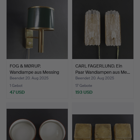
FOG & MØRUP.
CARL FAGERLUND. Ein
Wandlampe aus Messing
Paar Wandlampen aus Me…
mit grü…
Beendet 20. Aug 2025
Beendet 20. Aug 2025
1 Gebot
17 Gebote
47 USD
193 USD