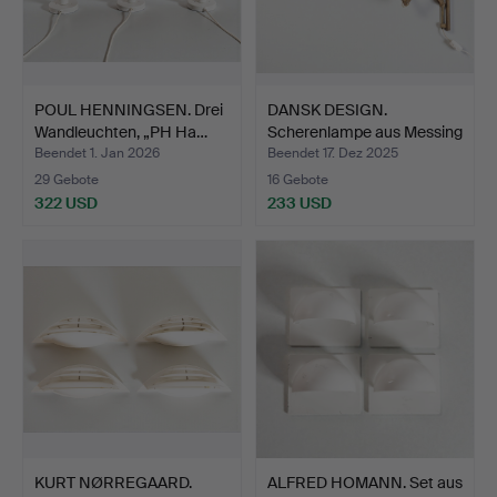
POUL HENNINGSEN. Drei
DANSK DESIGN.
Wandleuchten, „PH Ha…
Scherenlampe aus Messing
zur…
Beendet 1. Jan 2026
Beendet 17. Dez 2025
29 Gebote
16 Gebote
322 USD
233 USD
KURT NØRREGAARD.
ALFRED HOMANN. Set aus