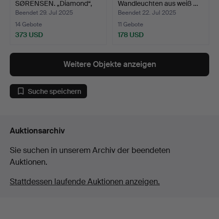
SØRENSEN. „Diamond“,
Wandleuchten aus weiß …
Wandl…
Beendet 29. Jul 2025
Beendet 22. Jul 2025
14 Gebote
11 Gebote
373 USD
178 USD
Weitere Objekte anzeigen
Suche speichern
Auktionsarchiv
Sie suchen in unserem Archiv der beendeten
Auktionen.
Stattdessen laufende Auktionen anzeigen.