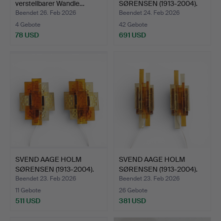
verstellbarer Wandle…
SØRENSEN (1913-2004).
„The…
Beendet 26. Feb 2026
Beendet 24. Feb 2026
4 Gebote
42 Gebote
78 USD
691 USD
SVEND AAGE HOLM
SVEND AAGE HOLM
SØRENSEN (1913-2004).
SØRENSEN (1913-2004).
„Sku…
„Sku…
Beendet 23. Feb 2026
Beendet 23. Feb 2026
11 Gebote
26 Gebote
511 USD
381 USD