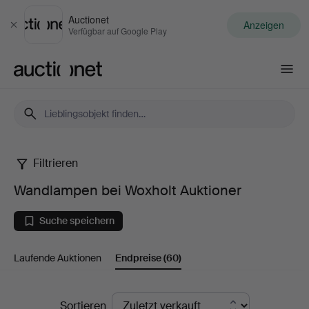
Auctionet
Anzeigen
Schließen
Verfügbar auf Google Play
Auctionet.com
Filtrieren
Wandlampen
Wandlampen bei Woxholt Auktioner
bei
Suche speichern
Woxholt
Laufende Auktionen
Endpreise
(60)
Auktioner
Endpreise
Sortieren