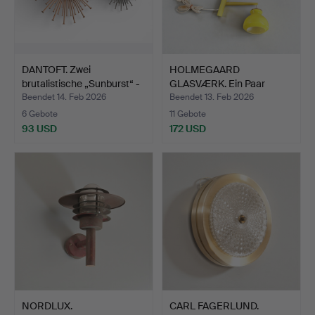
DANTOFT. Zwei
HOLMEGAARD
brutalistische „Sunburst“ -
GLASVÆRK. Ein Paar
W…
Wandlampen m…
Beendet 14. Feb 2026
Beendet 13. Feb 2026
6 Gebote
11 Gebote
93 USD
172 USD
NORDLUX.
CARL FAGERLUND.