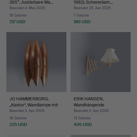
265”. Justierbare Wa…
1982). Scherenlam…
Beendet 4. Mai 2026
Beendet 25. Apr 2026
18 Gebote
7 Gebote
217 USD
186 USD
JO HAMMERBORG.
ERIK HANSEN.
„Kastor“, Wandlampe mit
Wandhängende
Mus…
Scherenlampe aus…
Beendet 3. Apr 2026
Beendet 3. Apr 2026
18 Gebote
13 Gebote
225 USD
405 USD