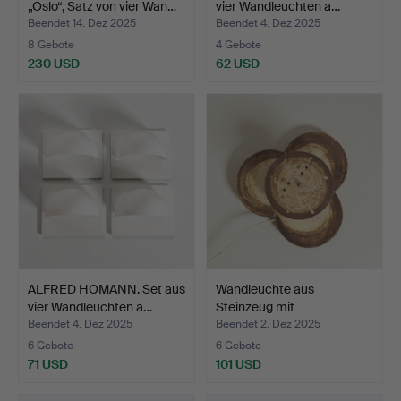
„Oslo“, Satz von vier Wan…
vier Wandleuchten a…
Beendet 14. Dez 2025
Beendet 4. Dez 2025
8 Gebote
4 Gebote
230 USD
62 USD
ALFRED HOMANN. Set aus
Wandleuchte aus
vier Wandleuchten a…
Steinzeug mit
perforiertem…
Beendet 4. Dez 2025
Beendet 2. Dez 2025
6 Gebote
6 Gebote
71 USD
101 USD