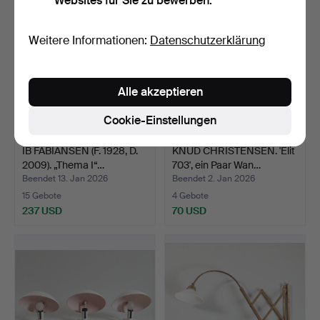
Websites für Sie zu bewerben.
Weitere Informationen:
Datenschutzerklärung
Alle akzeptieren
Cookie-Einstellungen
IB FABIANSEN (F. 1928, D.
KNUD CHRISTENSEN. 'Elit
2009). „Thema I“…
703', ein Paar Wan…
Beendet 13. Jan 2026
Beendet 2. Jan 2026
15 Gebote
4 Gebote
237 USD
70 USD