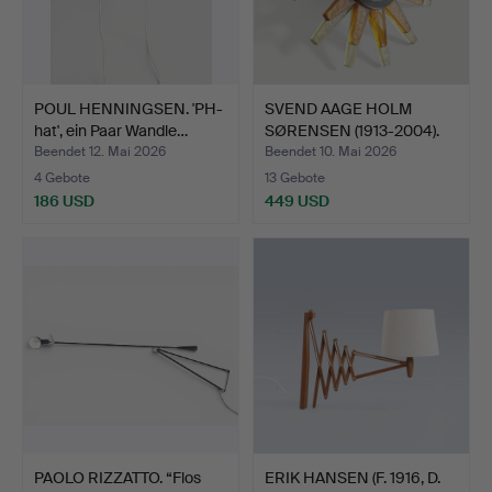
POUL HENNINGSEN. 'PH-
SVEND AAGE HOLM
hat', ein Paar Wandle…
SØRENSEN (1913-2004).
"Sol…
Beendet 12. Mai 2026
Beendet 10. Mai 2026
4 Gebote
13 Gebote
186 USD
449 USD
PAOLO RIZZATTO. “Flos
ERIK HANSEN (F. 1916, D.