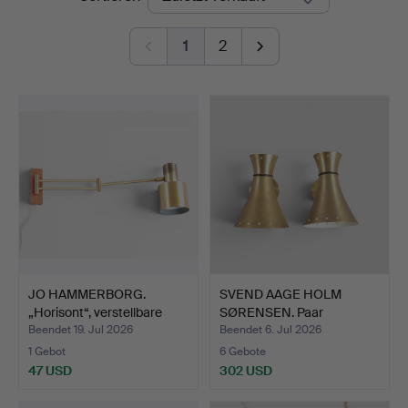
1
2
JO HAMMERBORG.
SVEND AAGE HOLM
„Horisont“, verstellbare
SØRENSEN. Paar
Wa…
Wandleuchte…
Beendet 19. Jul 2026
Beendet 6. Jul 2026
1 Gebot
6 Gebote
47 USD
302 USD