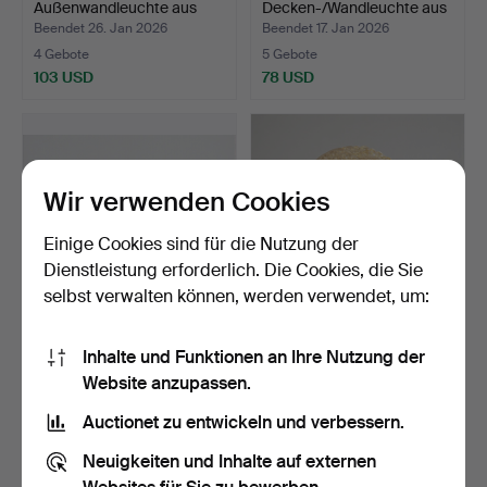
Außenwandleuchte aus
Decken-/Wandleuchte aus
patiniertem …
Me…
Beendet 26. Jan 2026
Beendet 17. Jan 2026
4 Gebote
5 Gebote
103 USD
78 USD
Wir verwenden Cookies
Einige Cookies sind für die Nutzung der
Dienstleistung erforderlich. Die Cookies, die Sie
selbst verwalten können, werden verwendet, um:
SVEND AAGE HOLM
CARL FAGERLUND.
Inhalte und Funktionen an Ihre Nutzung der
SØRENSEN (1913-2004).
Decken-/Wandleuchte aus
Website anzupassen.
Satz…
Me…
Beendet 17. Jan 2026
Beendet 16. Jan 2026
16 Gebote
5 Gebote
Auctionet zu entwickeln und verbessern.
537 USD
78 USD
Neuigkeiten und Inhalte auf externen