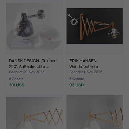
DANSK DESIGN. „Toldbod
ERIK HANSEN.
220", Außenleuchte …
Wandmontierte
Scherenlampe au…
Beendet 29. Nov 2025
Beendet 1. Nov 2025
6 Gebote
5 Gebote
201 USD
93 USD