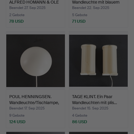
ALFRED HOMANN & OLE
Wandleuchte mit blauem
V. KJ…
Glassch…
Beendet 27. Sep 2025
Beendet 22. Sep 2025
2 Gebote
5 Gebote
78 USD
71 USD
POUL HENNINGSEN.
TAGE KLINT. Ein Paar
Wandleuchte/Tischlampe,
Wandleuchten mit plis…
„…
Beendet 17. Sep 2025
Beendet 15. Sep 2025
9 Gebote
4 Gebote
124 USD
86 USD