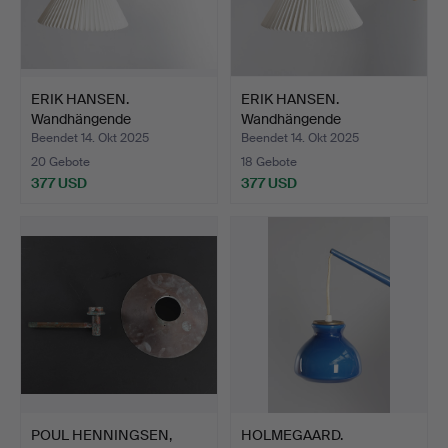
ERIK HANSEN.
ERIK HANSEN.
Wandhängende
Wandhängende
Scherenlampe aus…
Scherenlampe aus…
Beendet 14. Okt 2025
Beendet 14. Okt 2025
20 Gebote
18 Gebote
377 USD
377 USD
POUL HENNINGSEN,
HOLMEGAARD.