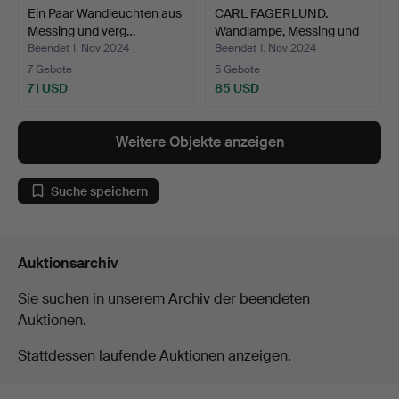
Ein Paar Wandleuchten aus
CARL FAGERLUND.
Messing und verg…
Wandlampe, Messing und
Gla…
Beendet 1. Nov 2024
Beendet 1. Nov 2024
7 Gebote
5 Gebote
71 USD
85 USD
Weitere Objekte anzeigen
Suche speichern
Auktionsarchiv
Sie suchen in unserem Archiv der beendeten
Auktionen.
Stattdessen laufende Auktionen anzeigen.