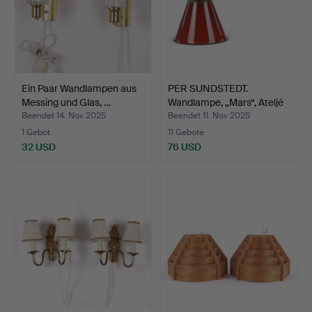
Ein Paar Wandlampen aus
PER SUNDSTEDT.
Messing und Glas, …
Wandlampe, „Mars“, Ateljé
L…
Beendet 14. Nov 2025
Beendet 11. Nov 2025
1 Gebot
11 Gebote
32 USD
76 USD