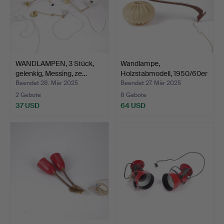
WANDLAMPEN, 3 Stück,
Wandlampe,
gelenkig, Messing, ze…
Holzstabmodell, 1950/60er
Jahre.
Beendet 28. Mär 2025
Beendet 27. Mär 2025
2 Gebote
8 Gebote
37 USD
64 USD