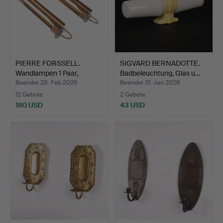
PIERRE FORSSELL.
SIGVARD BERNADOTTE.
Wandlampen 1 Paar,
Badbeleuchtung, Glas u…
„Refle…
Beendet 28. Feb 2026
Beendet 31. Jan 2026
12 Gebote
2 Gebote
180 USD
43 USD