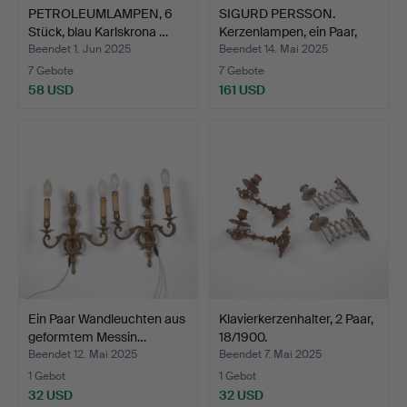
PETROLEUMLAMPEN, 6
SIGURD PERSSON.
Stück, blau Karlskrona …
Kerzenlampen, ein Paar,
Me…
Beendet 1. Jun 2025
Beendet 14. Mai 2025
7 Gebote
7 Gebote
58 USD
161 USD
Ein Paar Wandleuchten aus
Klavierkerzenhalter, 2 Paar,
geformtem Messin…
18/1900.
Beendet 12. Mai 2025
Beendet 7. Mai 2025
1 Gebot
1 Gebot
32 USD
32 USD