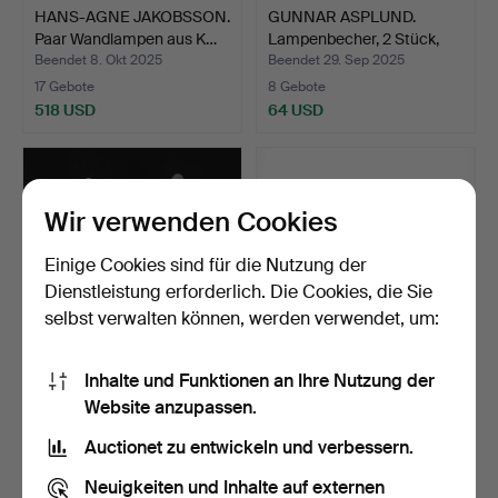
HANS-AGNE JAKOBSSON.
GUNNAR ASPLUND.
Paar Wandlampen aus K…
Lampenbecher, 2 Stück,
Gla…
Beendet 8. Okt 2025
Beendet 29. Sep 2025
17 Gebote
8 Gebote
518 USD
64 USD
Wir verwenden Cookies
Einige Cookies sind für die Nutzung der
Dienstleistung erforderlich. Die Cookies, die Sie
selbst verwalten können, werden verwendet, um:
Inhalte und Funktionen an Ihre Nutzung der
WANDLAMPEN, ein Paar,
Wandlampe, Teak und
Website anzupassen.
patiniertes Metall u…
Messing, „Stella“, IKE…
Beendet 27. Sep 2025
Beendet 15. Sep 2025
Auctionet zu entwickeln und verbessern.
2 Gebote
1 Gebot
43 USD
32 USD
Neuigkeiten und Inhalte auf externen