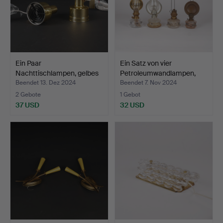
Ein Paar
Ein Satz von vier
Nachttischlampen, gelbes
Petroleumwandlampen,
Metall m…
ers…
Beendet 13. Dez 2024
Beendet 7. Nov 2024
2 Gebote
1 Gebot
37 USD
32 USD