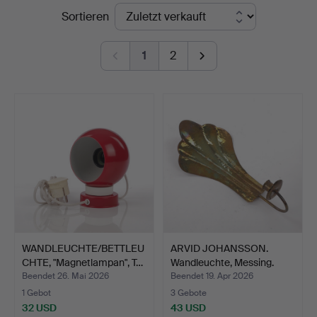
Endpreise
Sortieren
i
Kalmar
1
2
WANDLEUCHTE/BETTLEU
ARVID JOHANSSON.
CHTE, "Magnetlampan", T…
Wandleuchte, Messing.
Beendet 26. Mai 2026
Beendet 19. Apr 2026
1 Gebot
3 Gebote
32 USD
43 USD