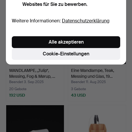
Websites für Sie zu bewerben.
Weitere Informationen:
Datenschutzerklärung
Alle akzeptieren
Cookie-Einstellungen
WANDLAMPE, „Tulip“,
Eine Wandlampe, Teak,
Messing, Fog & Mørup, …
Messing und Glas, 19…
Beendet 3. Sep 2025
Beendet 11. Aug 2025
20 Gebote
3 Gebote
192 USD
43 USD