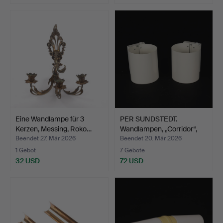
Eine Wandlampe für 3
PER SUNDSTEDT.
Kerzen, Messing, Roko…
Wandlampen, „Corridor“,
wei…
Beendet 27. Mär 2026
Beendet 20. Mär 2026
1 Gebot
7 Gebote
32 USD
72 USD