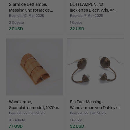
2-armige Bettlampe,
BETTLAMPEN, rot
Messing und rot lackie…
lackiertes Blech, Aris, Ar…
Beendet 12. Mär 2025
Beendet 7. Mär 2025
2 Gebote
1 Gebot
37 USD
32 USD
Wandlampe,
Ein Paar Messing-
Spanplattenmodell, 1970er.
Wandlampen von Dahlqvist
…
Beendet 22. Feb 2025
Beendet 22. Feb 2025
10 Gebote
1 Gebot
77 USD
32 USD