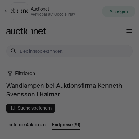
Auctionet
Anzeigen
Schließen
Verfügbar auf Google Play
Auctionet.com
Filtrieren
Wandlampen
Wandlampen bei Auktionsfirma Kenneth
bei
Svensson i Kalmar
Auktionsfirma
Suche speichern
Kenneth
Laufende Auktionen
Endpreise
(91)
Svensson