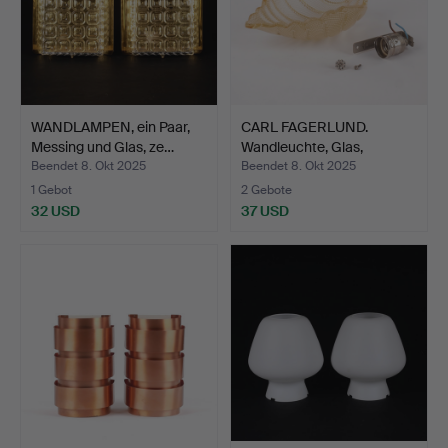
WANDLAMPEN, ein Paar,
CARL FAGERLUND.
Messing und Glas, ze…
Wandleuchte, Glas,
Muschel…
Beendet 8. Okt 2025
Beendet 8. Okt 2025
1 Gebot
2 Gebote
32 USD
37 USD