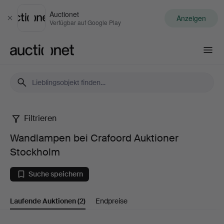
Auctionet
Anzeigen
Schließen
Verfügbar auf Google Play
Auctionet.com
Filtrieren
Wandlampen
Wandlampen bei Crafoord Auktioner
bei
Stockholm
Crafoord
Suche speichern
Auktioner
Laufende Auktionen
(2)
Endpreise
Stockholm