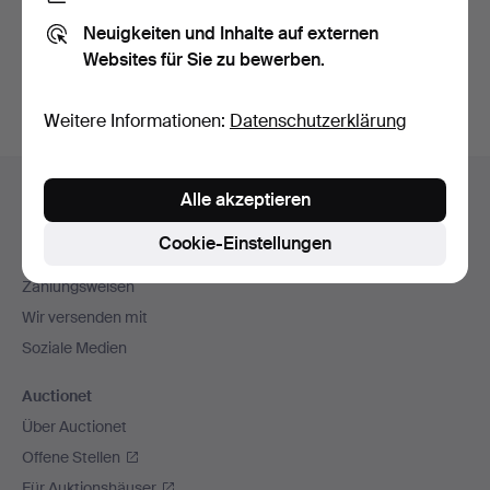
Sie können auch in
Beendete Auktionen aus unserem
Neuigkeiten und Inhalte auf externen
Archiv
suchen.
Websites für Sie zu bewerben.
Weitere Informationen:
Datenschutzerklärung
Fußzeilen-
Hilfe und Kontakt
Alle akzeptieren
Navigation
Kontakt mit dem Support aufnehmen
Cookie-Einstellungen
Alle Auktionshäuser
Zahlungsweisen
Wir versenden mit
Soziale Medien
Auctionet
Über Auctionet
Offene Stellen
Für Auktionshäuser