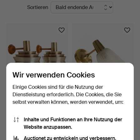
Laufende
Sortieren
Auktionen
Wir verwenden Cookies
Einige Cookies sind für die Nutzung der
CARL THORE.
WANDLAMPE, Messing,
Dienstleistung erforderlich. Die Cookies, die Sie
Wandleuchten, ein Paar,
Schirm aus mattiertem …
selbst verwalten können, werden verwendet, um:
Granha…
4 Tage
5 Tage
16 Gebote
1 Gebot
116 USD
32 USD
Inhalte und Funktionen an Ihre Nutzung der
Website anzupassen.
Suche speichern
Auctionet zu entwickeln und verbessern.