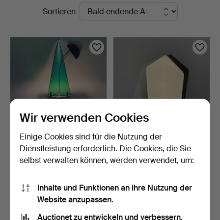
Laufende
Sortieren
Kleinhenz
Auktionen
Wir verwenden Cookies
Einige Cookies sind für die Nutzung der
GUIDO DE MAJO. GROßE
IKEA BÄGAREN LAMPE.
Dienstleistung erforderlich. Die Cookies, die Sie
MURANO WANDLAMPE
selbst verwalten können, werden verwendet, um:
GRÜN…
15 Std
5 Tage
Schätzwert
Schätzwert
266 USD
76 USD
Inhalte und Funktionen an Ihre Nutzung der
Website anzupassen.
Suche speichern
Auctionet zu entwickeln und verbessern.