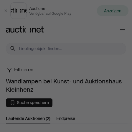
Auctionet
Anzeigen
Schließen
Verfügbar auf Google Play
Auctionet.com
Filtrieren
Wandlampen
Wandlampen bei Kunst- und Auktionshaus
bei
Kleinhenz
Kunst-
Suche speichern
und
Laufende Auktionen
(2)
Endpreise
Auktionshaus