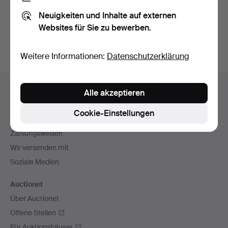
Sie können auch in
Beendete Auktionen aus unserem
Neuigkeiten und Inhalte auf externen
Archiv
suchen.
Websites für Sie zu bewerben.
Weitere Informationen:
Datenschutzerklärung
Fußzeilen-
Hilfe und Kontakt
Alle akzeptieren
Navigation
Kontakt mit dem Support aufnehmen
Cookie-Einstellungen
Alle Auktionshäuser
Zahlungsweisen
Wir versenden mit
Soziale Medien
Auctionet
Über Auctionet
Offene Stellen
Für Auktionshäuser