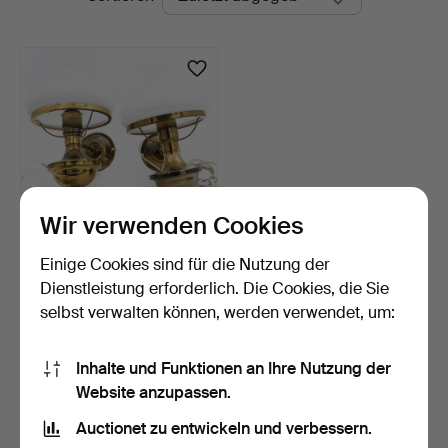
Auktionen
Wir verwenden Cookies
Einige Cookies sind für die Nutzung der
WANDLEUCHTER,
goldfarbenes Metall, Glas,
Dienstleistung erforderlich. Die Cookies, die Sie
I…
4 Tage
selbst verwalten können, werden verwendet, um:
Schätzwert
106 USD
Inhalte und Funktionen an Ihre Nutzung der
Website anzupassen.
Suche speichern
Auctionet zu entwickeln und verbessern.
Sie können auch in
Beendete Auktionen aus unserem