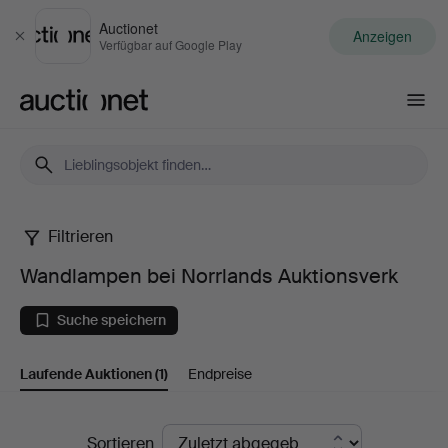
Auctionet
Anzeigen
Schließen
Verfügbar auf Google Play
Auctionet.com
Filtrieren
Wandlampen
Wandlampen bei Norrlands Auktionsverk
bei
Suche speichern
Norrlands
Laufende Auktionen
(1)
Endpreise
Auktionsverk
Laufende
Sortieren