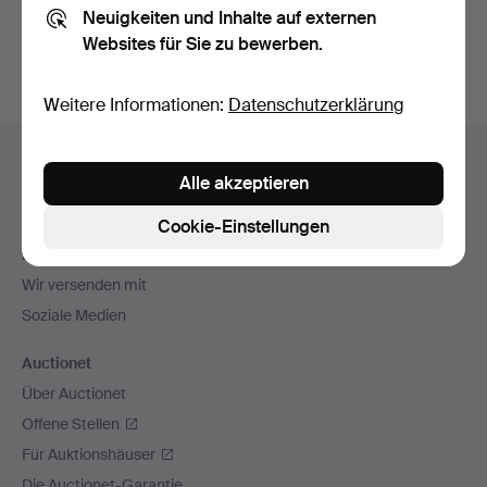
Neuigkeiten und Inhalte auf externen
Archiv
suchen.
Websites für Sie zu bewerben.
Weitere Informationen:
Datenschutzerklärung
Fußzeilen-
Hilfe und Kontakt
Navigation
Alle akzeptieren
Kontakt mit dem Support aufnehmen
Alle Auktionshäuser
Cookie-Einstellungen
Zahlungsweisen
Wir versenden mit
Soziale Medien
Auctionet
Über Auctionet
Offene Stellen
Für Auktionshäuser
Die Auctionet-Garantie