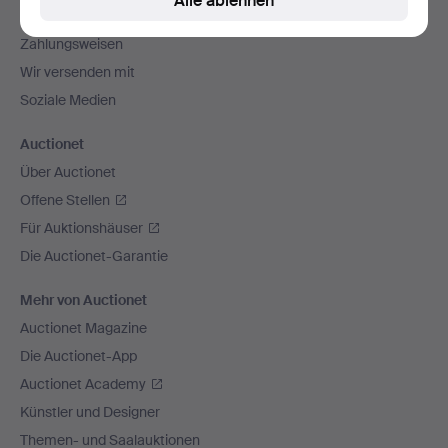
Alle ablehnen
Alle Auktionshäuser
Zahlungsweisen
Wir versenden mit
Soziale Medien
Auctionet
Über Auctionet
Offene Stellen
Für Auktionshäuser
Die Auctionet-Garantie
Mehr von Auctionet
Auctionet Magazine
Die Auctionet-App
Auctionet Academy
Künstler und Designer
Themen- und Saalauktionen