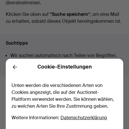
übereinstimmen.
Auktionen
Klicken Sie oben auf
“Suche speichern”
, um eine Mail
zu erhalten, sobald dieses Objekt hereingekommen ist.
Suchtipps
Wir suchen automatisch nach Teilen von Begriffen.
Geben Sie z.B.
band
ein, finden wir auch
Arm
band
uhr
.
Cookie-Einstellungen
Back
Unten werden die verschiedenen Arten von
Hier sind Objekte aus unserem
Cookies angezeigt, die auf der Auctionet-
Plattform verwendet werden. Sie können wählen,
Archiv, die mit Ihrer Suche
zu welchen Arten Sie Ihre Zustimmung geben.
übereinstimmen.
Weitere Informationen:
Datenschutzerklärung
Alle Objekte anzeigen