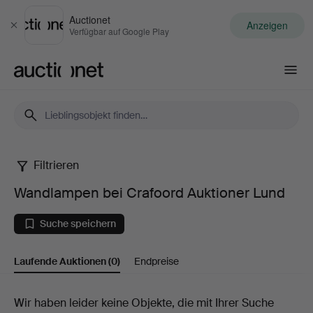
Auctionet
Anzeigen
Schließen
Verfügbar auf Google Play
Auctionet.com
Filtrieren
Wandlampen
Wandlampen bei Crafoord Auktioner Lund
bei
Suche speichern
Crafoord
Laufende Auktionen
(0)
Endpreise
Auktioner
Lund
Laufende
Wir haben leider keine Objekte, die mit Ihrer Suche