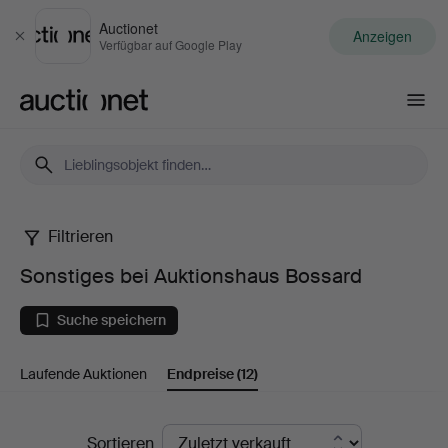
Auctionet
Anzeigen
Schließen
Verfügbar auf Google Play
Auctionet.com
Filtrieren
Sonstiges
Sonstiges bei Auktionshaus Bossard
bei
Suche speichern
Auktionshaus
Laufende Auktionen
Endpreise
(12)
Bossard
Endpreise
Sortieren