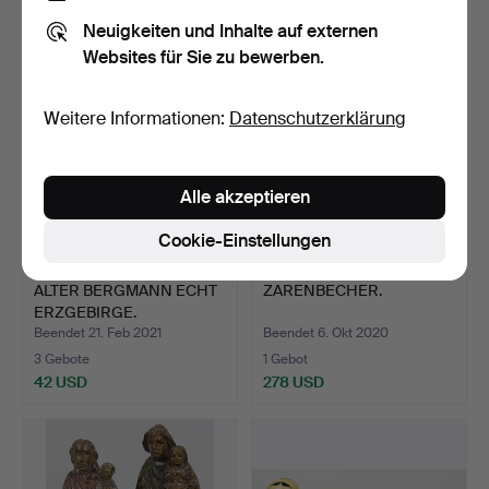
35 USD
35 USD
Neuigkeiten und Inhalte auf externen
Websites für Sie zu bewerben.
Weitere Informationen:
Datenschutzerklärung
Alle akzeptieren
Cookie-Einstellungen
ALTER BERGMANN ECHT
ZARENBECHER.
ERZGEBIRGE.
Beendet 21. Feb 2021
Beendet 6. Okt 2020
3 Gebote
1 Gebot
42 USD
278 USD