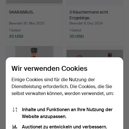
SKARABÄUS.
3 Räuchermann echt
Erzgebirge.
Beendet 30. Mai 2025
Beendet 9. Dez 2024
1 Gebot
1 Gebot
35 USD
35 USD
Wir verwenden Cookies
Einige Cookies sind für die Nutzung der
Dienstleistung erforderlich. Die Cookies, die Sie
selbst verwalten können, werden verwendet, um:
ALTER BERGMANN ECHT
3 Figuren, Erzgebirge Engel,
Inhalte und Funktionen an Ihre Nutzung der
ERZGEBIRGE.
Räuchermann.
Website anzupassen.
Beendet 16. Nov 2024
Beendet 29. Nov 2022
Auctionet zu entwickeln und verbessern.
1 Gebot
1 Gebot