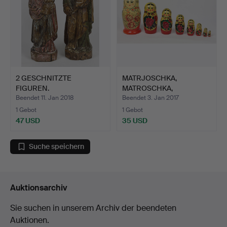
2 GESCHNITZTE
MATRJOSCHKA,
FIGUREN.
MATROSCHKA,
RUSSLAND 70ER JAH…
Beendet 11. Jan 2018
Beendet 3. Jan 2017
1 Gebot
1 Gebot
47 USD
35 USD
Suche speichern
Auktionsarchiv
Sie suchen in unserem Archiv der beendeten
Auktionen.