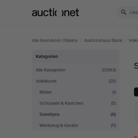
Auctionet.com
Alle beendeten Objekte
/
Auktionshaus Blank
/
Volk
Sonstiges
Kategorien
S
bei
Alle Kategorien
(17.963)
Volkskunst
(25)
Auktionshaus
Möbel
(1)
Blank
Schüsseln & Kästchen
(5)
Sonstiges
(8)
Werkzeug & Geräte
(11)
E