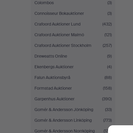
Colombos
(3)
Connoisseur Bokauktioner
(3)
Crafoord Auktioner Lund
(432)
Crafoord Auktioner Malmö
(121)
Crafoord Auktioner Stockholm
(257)
Dreweatts Online
(9)
Ekenbergs Auktioner
(4)
Falun Auktionsbyrå
(88)
Formstad Auktioner
(158)
Garpenhus Auktioner
(390)
Gomér & Andersson Jönköping
(33)
Gomér & Andersson Linköping
(773)
Gomér & Andersson Norrköping
(170)