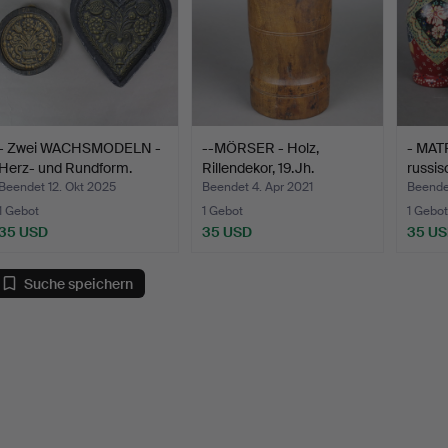
- Zwei WACHSMODELN -
--MÖRSER - Holz,
- MAT
Herz- und Rundform.
Rillendekor, 19.Jh.
russis
Beendet 12. Okt 2025
Beendet 4. Apr 2021
Beende
1 Gebot
1 Gebot
1 Gebot
35 USD
35 USD
35 U
Suche speichern