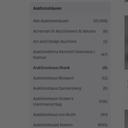
S
Auktionshäuser
Alle Auktionshäuser
(15.098)
Acreman St Auctioneers & Valuers
(8)
Art and Design Auctions
(2)
Auktionsfirma Kenneth Svensson i
(47)
Kalmar
Auktionshaus Blank
(8)
Auktionshaus Bossard
(12)
Auktionshaus Dannenberg
(6)
Auktionshaus Stuber's
(106)
Hammerschlag
Auktionshaus von Brühl
(30)
Auktionshuset Kolonn
(695)