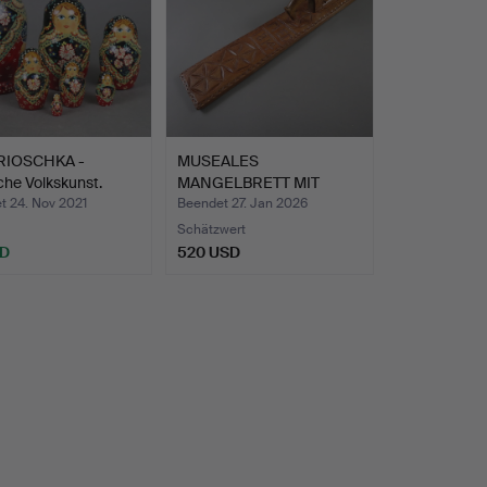
RIOSCHKA -
MUSEALES
che Volkskunst.
MANGELBRETT MIT
PFERDEGRIFF - NOR…
t 24. Nov 2021
Beendet 27. Jan 2026
Schätzwert
SD
520 USD