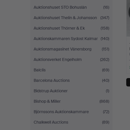
Auktionshuset STO Bohuslän
(16)
Auktionshuset Thelin & Johansson
(347)
Auktionshuset Thörner & Ek
(158)
Auktionskammaren Sydost Kalmar
(140)
Auktionsmagasinet Vänersborg
(151)
Auktionsverket Engelholm
(262)
Balclis
(69)
Barcelona Auctions
(40)
Bidstrup Auktioner
(1)
Bishop & Miller
(868)
Björnssons Auktionskammare
(72)
Chalkwell Auctions
(89)