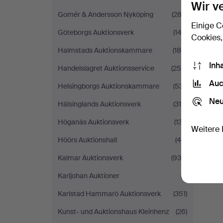
Wir v
Gomér & Andersson Nyköping
(283)
Einige C
Göteborgs Auktionsverk
(142)
Cookies,
Halmstads Auktionskammare
(184)
Inh
Handelslagret Auktionsservice
(250)
Auc
Helsingborgs Auktionskammare
(531)
Neu
Hälsinglands Auktionsverk
(315)
Höganäs Auktionsverk
(137)
Weitere 
Höörs Auktionshall
(46)
Kalmar Auktionsverk
(934)
Karljohan Auktioner
(7)
Karlstad Hammarö Auktionsverk
(351)
Kunst- und Auktionshaus Kleinhenz
(26)