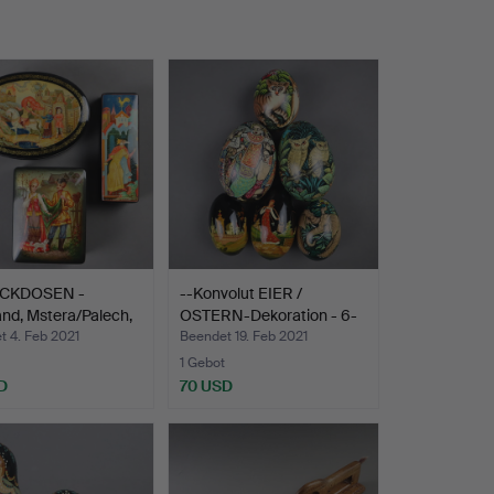
ACKDOSEN -
--Konvolut EIER /
nd, Mstera/Palech,
OSTERN-Dekoration - 6-
tl…
t 4. Feb 2021
Beendet 19. Feb 2021
1 Gebot
D
70 USD