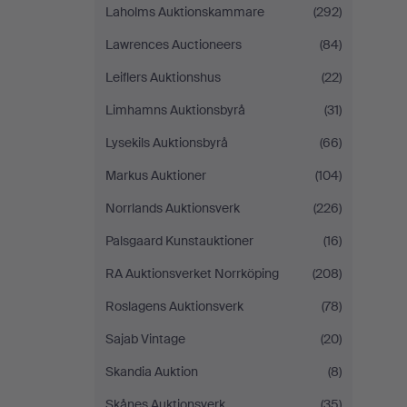
Laholms Auktionskammare
(292)
Lawrences Auctioneers
(84)
Leiflers Auktionshus
(22)
Limhamns Auktionsbyrå
(31)
Lysekils Auktionsbyrå
(66)
Markus Auktioner
(104)
Norrlands Auktionsverk
(226)
Palsgaard Kunstauktioner
(16)
RA Auktionsverket Norrköping
(208)
Roslagens Auktionsverk
(78)
Sajab Vintage
(20)
Skandia Auktion
(8)
Skånes Auktionsverk
(35)