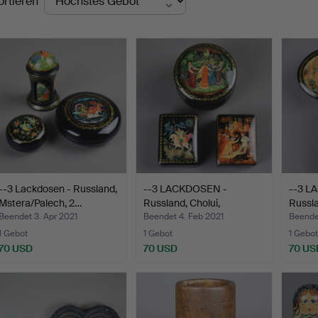
ortieren
--3 Lackdosen - Russland,
--3 LACKDOSEN -
--3 L
Mstera/Palech, 2…
Russland, Cholui,
Russla
2.Hälfte…
2…
Beendet 3. Apr 2021
Beendet 4. Feb 2021
Beende
1 Gebot
1 Gebot
1 Gebot
70 USD
70 USD
70 US