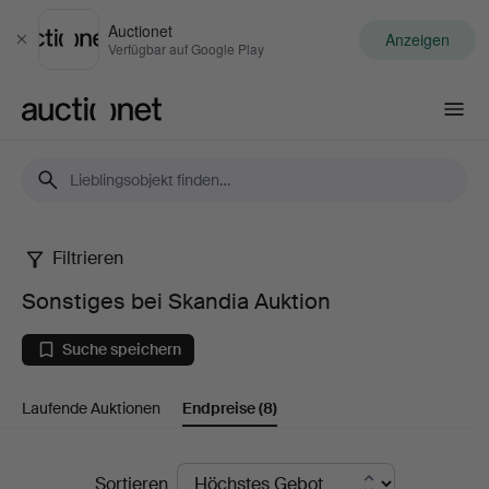
Auctionet
Anzeigen
Schließen
Verfügbar auf Google Play
Auctionet.com
Filtrieren
Sonstiges
Sonstiges bei Skandia Auktion
bei
Suche speichern
Skandia
Laufende Auktionen
Endpreise
(8)
Auktion
Endpreise
Sortieren