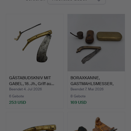
GÄSTABUDSKNIV MIT
BORAXKANNE,
GABEL, 18. Jh., Griff au…
GASTMAHLSMESSER,
ADERLASSER, K…
Beendet 4. Jul 2026
Beendet 7. Mai 2026
6 Gebote
8 Gebote
253 USD
169 USD