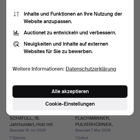
FLEISCHKRONE, 18./19.
GÄSTABUDSKNIV, 18.
Inhalte und Funktionen an Ihre Nutzung der
Jahrhundert, geschmi…
Jahrhundert, Griff aus …
Website anzupassen.
Beendet 8. Jul 2026
Beendet 11. Jun 2026
Auctionet zu entwickeln und verbessern.
13 Gebote
13 Gebote
116 USD
100 USD
Neuigkeiten und Inhalte auf externen
Websites für Sie zu bewerben.
Weitere Informationen:
Datenschutzerklärung
Alle akzeptieren
Cookie-Einstellungen
SCHATULL, 18.
FLACHMÄNNER,
Jahrhundert, Holz mit
PULVERHÖRNER,
Beschl…
SCHNUPFTABAKDOS…
Beendet 19. Jul 2026
Beendet 7. Mai 2026
7 Gebote
1 Gebot