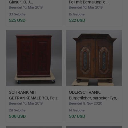
Glasur, 19. J…
Fell mit Bemalung, e…
Beendet 10. Mär 2019
Beendet 10. Mär 2019
33 Gebote
15 Gebote
525 USD
522 USD
SCHRANK MIT
OBERSCHRANK,
GETRÄNKEMALEREI, Pelz,
Bürgerlicher, barocker Typ,
Mitte 1…
D…
Beendet 10. Mär 2019
Beendet 9. Nov 2020
29 Gebote
14 Gebote
508 USD
507 USD