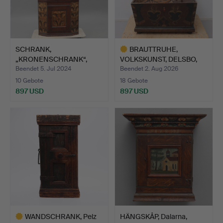
SCHRANK,
BRAUTTRUHE,
„KRONENSCHRANK“,
VOLKSKUNST, DELSBO,
KIEFERNHOLZ MIT …
HÄLSINGLAN…
Beendet 5. Jul 2024
Beendet 2. Aug 2026
10 Gebote
18 Gebote
897 USD
897 USD
Ausgewähltes
Objekt
WANDSCHRANK, Pelz
HÄNGSKÅP, Dalarna,