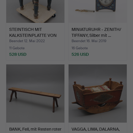
STEINTISCH MIT
MINIATURUHR - ZENITH/
KALKSTEINPLATTE VON
TIFFANY, Silber mit …
KOMSTAD…
Beendet 12. Mai 2022
Beendet 16. Mai 2019
11 Gebote
16 Gebote
528 USD
526 USD
BANK, Fell, mit Resten roter
VAGGA, LIMA, DALARNA,