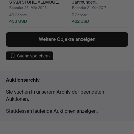
STADTSTUHL, ALLMOGE,
Jahrhundert.
SKÅ…
Beendet 28. Mär 2023
Beendet 21. Okt 2017
40 Gebote
7 Gebote
433 USD
422 USD
Weitere Objekte anzeigen
Suche speichern
Auktionsarchiv
Sie suchen in unserem Archiv der beendeten
Auktionen.
Stattdessen laufende Auktionen anzeigen.