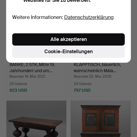
Websites für Sie zu bewerben.
Weitere Informationen:
Datenschutzerklärung
Alle akzeptieren
Cookie-Einstellungen
BÄNKE, 2 STK, Mitte 19.
KLAPPTISCH, bäuerlich,
Jahrhundert und um…
wahrscheinlich Mäla…
Beendet 19. Mär 2021
Beendet 25. Mai 2026
29 Gebote
24 Gebote
823 USD
797 USD