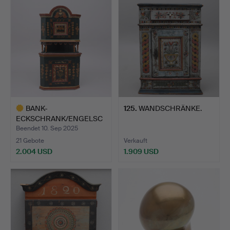
Objekt
Objekt
BANK-
125
.
WANDSCHRÄNKE.
ECKSCHRANK/ENGELSC
HRANK, SÜDOST-SKÅNE…
Beendet 10. Sep 2025
21 Gebote
Verkauft
2.004 USD
1.909 USD
Ausgewähltes
Objekt