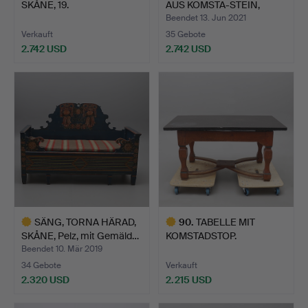
SKÅNE, 19.
AUS KOMSTA-STEIN,
JAHRHUNDERT, SCHEIB…
SÜDÖS…
Beendet 13. Jun 2021
Verkauft
35 Gebote
2.742 USD
2.742 USD
Ausgewähltes
Ausgewähltes
Objekt
Objekt
SÄNG, TORNA HÄRAD,
90
.
TABELLE MIT
SKÅNE, Pelz, mit Gemäld…
KOMSTADSTOP.
Beendet 10. Mär 2019
34 Gebote
Verkauft
2.320 USD
2.215 USD
Ausgewähltes
Ausgewähltes