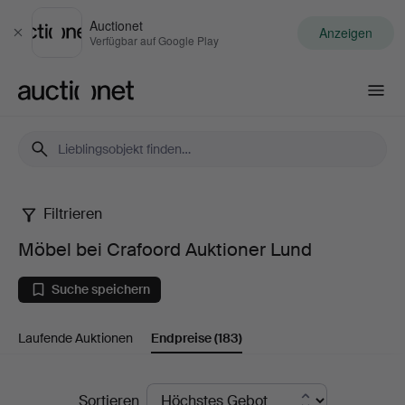
Auctionet
Anzeigen
Schließen
Verfügbar auf Google Play
Auctionet.com
Filtrieren
Möbel
Möbel bei Crafoord Auktioner Lund
bei
Suche speichern
Crafoord
Laufende Auktionen
Endpreise
(183)
Auktioner
Lund
Endpreise
Sortieren