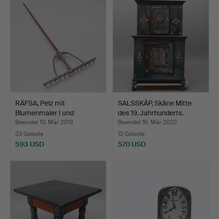
RÄFSA, Pelz mit
SALSSKÅP, Skåne Mitte
Blumenmaler I und
des 19. Jahrhunderts.
Datierun…
Beendet 10. Mär 2019
Beendet 16. Mär 2022
23 Gebote
12 Gebote
593 USD
570 USD