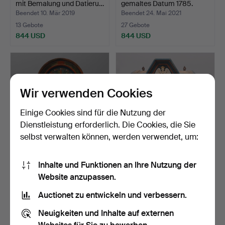
mit Bemalung und Datieru…
gemaltes Datum 1785.
Beendet 10. Mär 2019
Beendet 24. Mai 2021
13 Gebote
27 Gebote
844 USD
844 USD
Ausgewähltes
Objekt
Wir verwenden Cookies
Einige Cookies sind für die Nutzung der
Dienstleistung erforderlich. Die Cookies, die Sie
selbst verwalten können, werden verwendet, um:
HÄNGESCHRANK,
ENGELSKABINETT,
Inhalte und Funktionen an Ihre Nutzung der
SÜDÖSTLICHES SKÅNE,
ALLMOGESTIL, SKÅNE.
Website anzupassen.
WAHRSCHE…
Beendet 15. Okt 2023
Beendet 25. Jun 2025
8 Gebote
5 Gebote
Auctionet zu entwickeln und verbessern.
844 USD
844 USD
Neuigkeiten und Inhalte auf externen