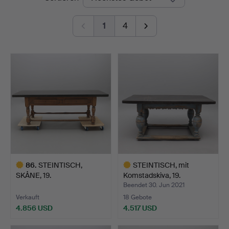
1
4
86
.
STEINTISCH,
STEINTISCH, mit
SKÅNE, 19.
Komstadskiva, 19.
JAHRHUNDERT, SCHEIB…
Jahrhund…
Beendet 30. Jun 2021
Verkauft
18 Gebote
4.856 USD
4.517 USD
Ausgewähltes
Ausgewähltes