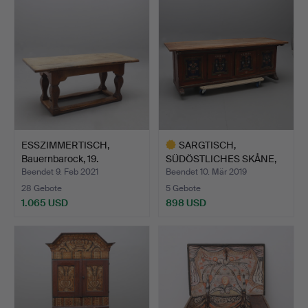
Objekt
ESSZIMMERTISCH,
SARGTISCH,
Bauernbarock, 19.
SÜDÖSTLICHES SKÅNE,
Jahrhund…
maserfarben…
Beendet 9. Feb 2021
Beendet 10. Mär 2019
28 Gebote
5 Gebote
1.065 USD
898 USD
Ausgewähltes
Objekt