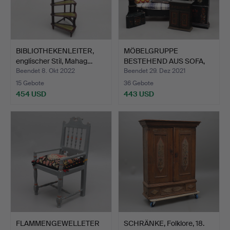
BIBLIOTHEKENLEITER,
MÖBELGRUPPE
englischer Stil, Mahag…
BESTEHEND AUS SOFA,
WANDREGAL,…
Beendet 8. Okt 2022
Beendet 29. Dez 2021
15 Gebote
36 Gebote
454 USD
443 USD
FLAMMENGEWELLETER
SCHRÄNKE, Folklore, 18.