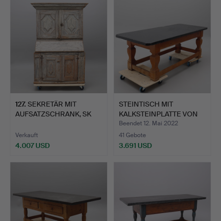
Objekt
Objekt
127
.
SEKRETÄR MIT
STEINTISCH MIT
AUFSATZSCHRANK, SK
KALKSTEINPLATTE VON
BERGMANNSK…
KOMSTAD…
Beendet 12. Mai 2022
Verkauft
41 Gebote
4.007 USD
3.691 USD