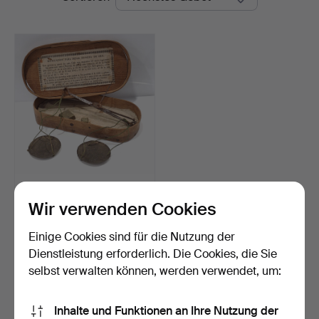
Auctions
Waage mit Holzetui. Mit 2
Gewichten.
Wir verwenden Cookies
Beendet 24. Apr 2025
1 Gebot
Einige Cookies sind für die Nutzung der
35 USD
Dienstleistung erforderlich. Die Cookies, die Sie
selbst verwalten können, werden verwendet, um:
Suche speichern
Inhalte und Funktionen an Ihre Nutzung der