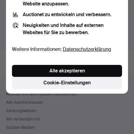
Website anzupassen.
Auktionsarchiv
Auctionet zu entwickeln und verbessern.
Sie suchen in unserem Archiv der beendeten
Neuigkeiten und Inhalte auf externen
Auktionen.
Websites für Sie zu bewerben.
Stattdessen laufende Auktionen anzeigen.
Weitere Informationen:
Datenschutzerklärung
Alle akzeptieren
Fußzeilen-
Cookie-Einstellungen
Hilfe und Kontakt
Navigation
Kontakt mit dem Support aufnehmen
Alle Auktionshäuser
Zahlungsweisen
Wir versenden mit
Soziale Medien