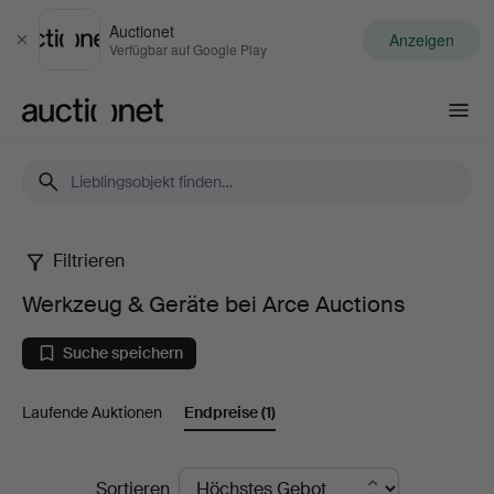
Auctionet
Anzeigen
Schließen
Verfügbar auf Google Play
Auctionet.com
Filtrieren
Werkzeug
Werkzeug & Geräte bei Arce Auctions
&
Suche speichern
Geräte
Laufende Auktionen
Endpreise
(1)
bei
Arce
Endpreise
Sortieren