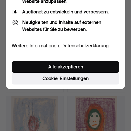
Website anzupassen.
Auctionet zu entwickeln und verbessern.
Neuigkeiten und Inhalte auf externen
Websites für Sie zu bewerben.
Weitere Informationen:
Datenschutzerklärung
GLORIA MUÑOZ.
JORDI ALUMÀ MASVIDAL.
Alle akzeptieren
"Mandelbaum II".
"Kappe studiert".
Beendet 18. Jul 2019
Beendet 18. Jul 2019
Cookie-Einstellungen
6 Gebote
2 Gebote
231 USD
41 USD