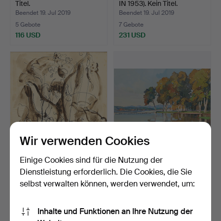
Titel.
IN 1953). Kein Titel.
Beendet 19. Jul 2019
Beendet 19. Jul 2019
5 Gebote
7 Gebote
116 USD
231 USD
Wir verwenden Cookies
ALBERT GLEIZES (1881-
RAMON BARNADAS.
Einige Cookies sind für die Nutzung der
1953). Kein Titel.
Banyoles-See.
Dienstleistung erforderlich. Die Cookies, die Sie
Beendet 19. Jul 2019
Beendet 19. Jul 2019
selbst verwalten können, werden verwendet, um:
5 Gebote
10 Gebote
1.153 USD
173 USD
Inhalte und Funktionen an Ihre Nutzung der