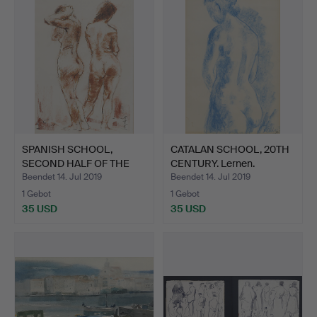
SPANISH SCHOOL,
CATALAN SCHOOL, 20TH
SECOND HALF OF THE
CENTURY. Lernen.
20TH CE…
Beendet 14. Jul 2019
Beendet 14. Jul 2019
1 Gebot
1 Gebot
35 USD
35 USD