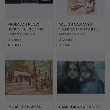
PROBABLY FRENCH
VALENTÍ CASTANYS.
SCHOOL, CIRCA 1830.
"Touristen an der Costa …
Bilder.
Beendet 1. Aug 2019
Beendet 1. Aug 2019
10 Gebote
3 Gebote
173 USD
41 USD
ELIZABETH HUNTER
RAMÓN AGUILAR MORÉ.