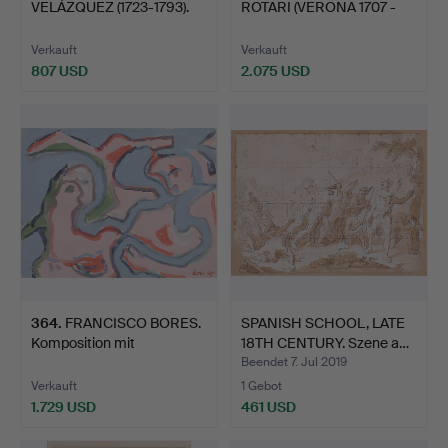
VELÁZQUEZ (1723-1793).
ROTARI (VERONA 1707 -
ZU…
SAINT…
Verkauft
Verkauft
807 USD
2.075 USD
Ausgewähltes
Objekt
364
.
FRANCISCO BORES.
SPANISH SCHOOL, LATE
Komposition mit
18TH CENTURY. Szene a…
Charakter…
Beendet 7. Jul 2019
Verkauft
1 Gebot
1.729 USD
461 USD