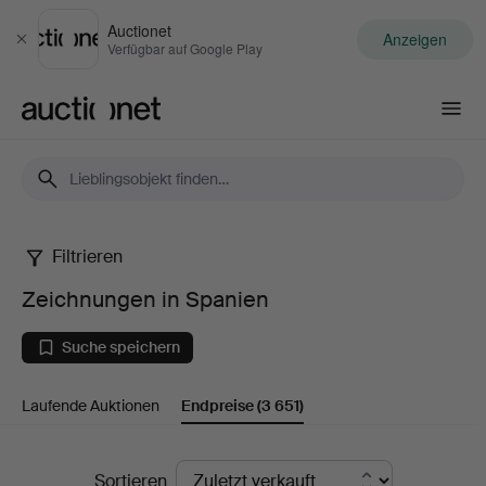
Auctionet
Anzeigen
Schließen
Verfügbar auf Google Play
Auctionet.com
Filtrieren
Zeichnungen
Zeichnungen in Spanien
in
Suche speichern
Spanien
Laufende Auktionen
Endpreise
(3 651)
Endpreise
Sortieren