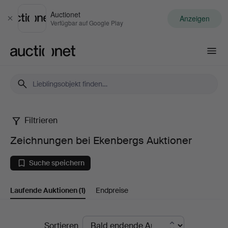
Auctionet
Anzeigen
Schließen
Verfügbar auf Google Play
Auctionet.com
Filtrieren
Zeichnungen
Zeichnungen bei Ekenbergs Auktioner
bei
Suche speichern
Ekenbergs
Laufende Auktionen
(1)
Endpreise
Auktioner
Laufende
Sortieren