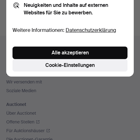
Neuigkeiten und Inhalte auf externen
Archiv
suchen.
Websites für Sie zu bewerben.
Weitere Informationen:
Datenschutzerklärung
Fußzeilen-
Hilfe und Kontakt
Navigation
Alle akzeptieren
Kontakt mit dem Support aufnehmen
Alle Auktionshäuser
Cookie-Einstellungen
Zahlungsweisen
Wir versenden mit
Soziale Medien
Auctionet
Über Auctionet
Offene Stellen
Für Auktionshäuser
Die Auctionet-Garantie