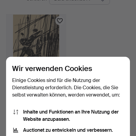
Auktionen
Wir verwenden Cookies
Einige Cookies sind für die Nutzung der
GÖTE LONG. Tusche,
Seeleute bei der Arbeit…
Dienstleistung erforderlich. Die Cookies, die Sie
3 Tage
selbst verwalten können, werden verwendet, um:
Schätzwert
85 USD
Inhalte und Funktionen an Ihre Nutzung der
Website anzupassen.
Suche speichern
Auctionet zu entwickeln und verbessern.
Sie können auch in
Beendete Auktionen aus unserem