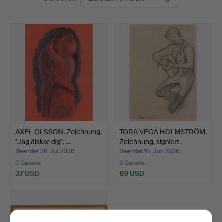
AXEL OLSSON. Zeichnung,
TORA VEGA HOLMSTRÖM.
"Jag älskar dig", …
Zeichnung, signiert.
Beendet 26. Jul 2026
Beendet 18. Jun 2026
3 Gebote
9 Gebote
37 USD
69 USD