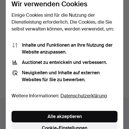
Wir verwenden Cookies
Einige Cookies sind für die Nutzung der
Dienstleistung erforderlich. Die Cookies, die Sie
selbst verwalten können, werden verwendet, um:
ERIC JULIUS SVENSSON.
Inhalte und Funktionen an Ihre Nutzung der
Zeichnung, "Liegende…
Website anzupassen.
Beendet 7. Jun 2026
Auctionet zu entwickeln und verbessern.
5 Gebote
33 USD
Neuigkeiten und Inhalte auf externen
Websites für Sie zu bewerben.
Suche speichern
Weitere Informationen:
Datenschutzerklärung
Auktionsarchiv
Alle akzeptieren
Sie suchen in unserem Archiv der beendeten
Auktionen.
Cookie-Einstellungen