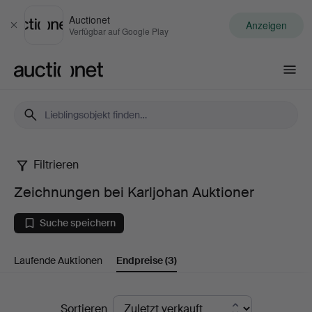
Auctionet
Anzeigen
Schließen
Verfügbar auf Google Play
Auctionet.com
Filtrieren
Zeichnungen
Zeichnungen bei Karljohan Auktioner
bei
Suche speichern
Karljohan
Laufende Auktionen
Endpreise
(3)
Auktioner
Endpreise
Sortieren