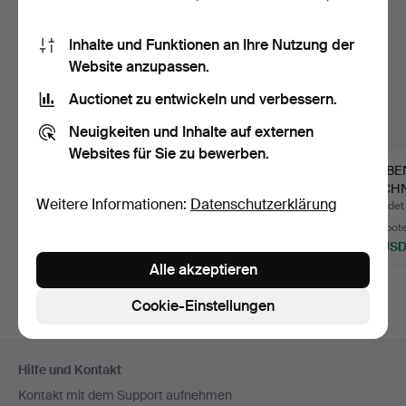
Inhalte und Funktionen an Ihre Nutzung der
Website anzupassen.
Auctionet zu entwickeln und verbessern.
Neuigkeiten und Inhalte auf externen
Websites für Sie zu bewerben.
ERIK EMANUELSSON.
EGRON LUNDGREN.
ALY BE
ZEICHNUNGEN, 2
ZEICHNUNG, Porträt,
ZEICHN
Weitere Informationen:
Datenschutzerklärung
Stück, si…
signie…
signier
Beendet 6. Aug 2026
Beendet 1. Jul 2026
Beendet
Schätzwert
8 Gebote
4 Gebot
53 USD
64 USD
43 US
Alle akzeptieren
Cookie-Einstellungen
Fußzeilen-
Hilfe und Kontakt
Navigation
Kontakt mit dem Support aufnehmen