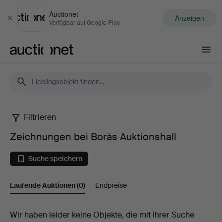
Auctionet
Anzeigen
Schließen
Verfügbar auf Google Play
Auctionet.com
Filtrieren
Zeichnungen
Zeichnungen bei Borås Auktionshall
bei
Suche speichern
Borås
Laufende Auktionen
(0)
Endpreise
Auktionshall
Laufende
Wir haben leider keine Objekte, die mit Ihrer Suche