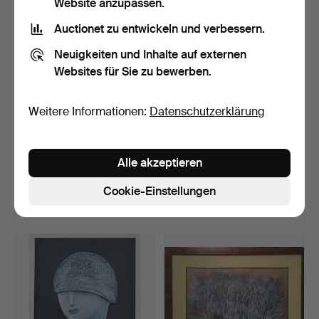
Website anzupassen.
Auctionet zu entwickeln und verbessern.
Neuigkeiten und Inhalte auf externen
Websites für Sie zu bewerben.
Weitere Informationen:
Datenschutzerklärung
J. MORATÓ. Kinderporträt,
ESCUELA CATALANA. Herr
Alle akzeptieren
farbige Zeichnun…
mit Hut. Bleistift …
Beendet 6. Jun 2026
Beendet 1. Jun 2026
Cookie-Einstellungen
1 Gebot
5 Gebote
35 USD
64 USD