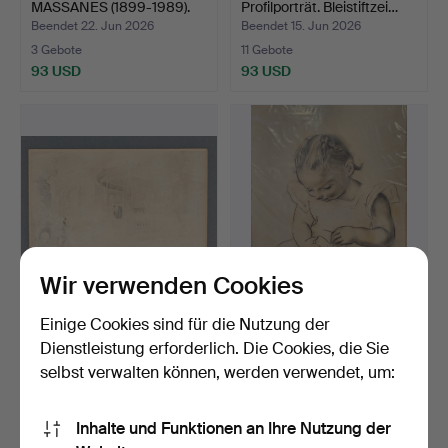
MASSANES (1899-1989).
Profilporträt. Bleistiftzei…
"Mi t…
Beendet 22. Jun 2026
Beendet 15. Jun 2026
3 Gebote
11 Gebote
93 USD
93 USD
Wir verwenden Cookies
ESCUELA CATALANA. Der
Nähendes Mädchen.
Einige Cookies sind für die Nutzung der
Pavillon. Bleistift …
Bleistiftzeichnung.
Dienstleistung erforderlich. Die Cookies, die Sie
Beendet 11. Jun 2026
Beendet 11. Jun 2026
selbst verwalten können, werden verwendet, um:
2 Gebote
1 Gebot
58 USD
35 USD
Inhalte und Funktionen an Ihre Nutzung der