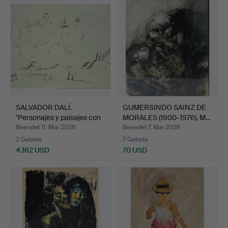
SALVADOR DALÍ.
GUMERSINDO SAINZ DE
"Personajes y paisajes con
MORALES (1900-1976). M…
…
Beendet 11. Mai 2026
Beendet 7. Mai 2026
2 Gebote
7 Gebote
4.162 USD
70 USD