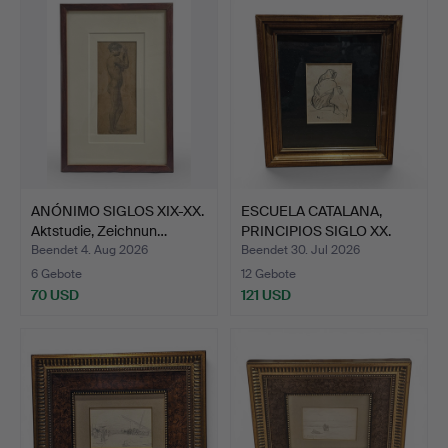
ANÓNIMO SIGLOS XIX-XX.
ESCUELA CATALANA,
Aktstudie, Zeichnun…
PRINCIPIOS SIGLO XX.
Alt…
Beendet 4. Aug 2026
Beendet 30. Jul 2026
6 Gebote
12 Gebote
70 USD
121 USD