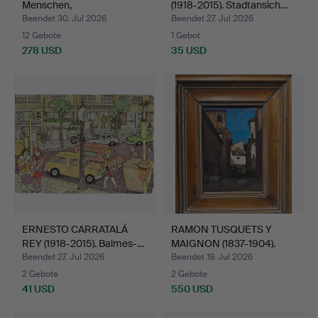
Menschen,
(1918-2015). Stadtansich…
Kohlezeichnung…
Beendet 30. Jul 2026
Beendet 27. Jul 2026
12 Gebote
1 Gebot
278 USD
35 USD
ERNESTO CARRATALÁ
RAMON TUSQUETS Y
REY (1918-2015). Balmes-…
MAIGNON (1837-1904).
Stra…
Beendet 27. Jul 2026
Beendet 19. Jul 2026
2 Gebote
2 Gebote
41 USD
550 USD