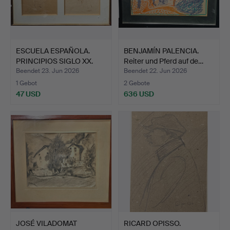
ESCUELA ESPAÑOLA.
BENJAMÍN PALENCIA.
PRINCIPIOS SIGLO XX.
Reiter und Pferd auf de…
Dam…
Beendet 23. Jun 2026
Beendet 22. Jun 2026
1 Gebot
2 Gebote
47 USD
636 USD
JOSÉ VILADOMAT
RICARD OPISSO.