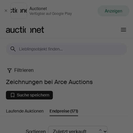
Auctionet
Anzeigen
Schließen
Verfügbar auf Google Play
Auctionet.com
Filtrieren
Zeichnungen
Zeichnungen bei Arce Auctions
bei
Suche speichern
Arce
Laufende Auktionen
Endpreise
(171)
Auctions
Endpreise
Sortieren