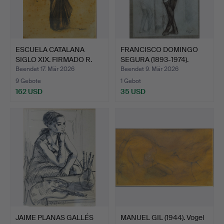
ESCUELA CATALANA
FRANCISCO DOMINGO
SIGLO XIX. FIRMADO R.
SEGURA (1893-1974).
CAS…
Ohne…
Beendet 17. Mär 2026
Beendet 9. Mär 2026
9 Gebote
1 Gebot
162 USD
35 USD
JAIME PLANAS GALLÉS
MANUEL GIL (1944). Vogel