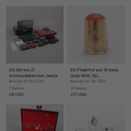
Ein Set von 21
Ein Fingerhut aus 18 Karat
Schmuckkästchen, zweite
Gold, 1834, 3,6…
Häl…
Beendet 27. Okt 2025
Beendet 25. Okt 2025
7 Gebote
14 Gebote
58 USD
277 USD