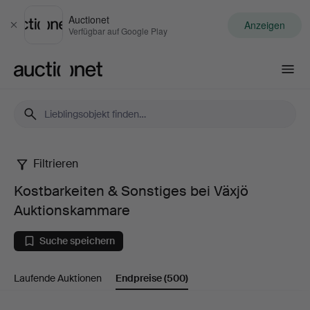
Auctionet
Anzeigen
Schließen
Verfügbar auf Google Play
Auctionet.com
Filtrieren
Kostbarkeiten
Kostbarkeiten & Sonstiges bei Växjö
&
Auktionskammare
Sonstiges
Suche speichern
bei
Laufende Auktionen
Endpreise
(500)
Växjö