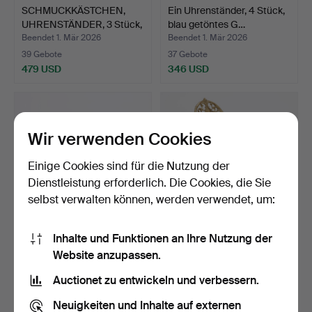
SCHMUCKKÄSTCHEN,
Ein Uhrenständer, 4 Stück,
UHRENSTÄNDER, 3 Stück,
blau getöntes G…
Gl…
Beendet 1. Mär 2026
Beendet 1. Mär 2026
39 Gebote
37 Gebote
479 USD
346 USD
Wir verwenden Cookies
Einige Cookies sind für die Nutzung der
Dienstleistung erforderlich. Die Cookies, die Sie
selbst verwalten können, werden verwendet, um:
Inhalte und Funktionen an Ihre Nutzung der
SCHMUCKHAUT,
Uhrenständer aus Glas und
Website anzupassen.
UHRENSTÄNDER, 3 Stück,
Messing, erste H…
Porzel…
Beendet 1. Mär 2026
Beendet 1. Mär 2026
Auctionet zu entwickeln und verbessern.
26 Gebote
24 Gebote
200 USD
170 USD
Neuigkeiten und Inhalte auf externen