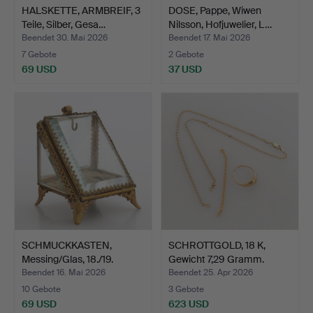
HALSKETTE, ARMBREIF, 3
DOSE, Pappe, Wiwen
Teile, Silber, Gesa…
Nilsson, Hofjuwelier, L…
Beendet 30. Mai 2026
Beendet 17. Mai 2026
7 Gebote
2 Gebote
69 USD
37 USD
SCHMUCKKASTEN,
SCHROTTGOLD, 18 K,
Messing/Glas, 18./19.
Gewicht 7,29 Gramm.
Jahrh…
Beendet 16. Mai 2026
Beendet 25. Apr 2026
10 Gebote
3 Gebote
69 USD
623 USD