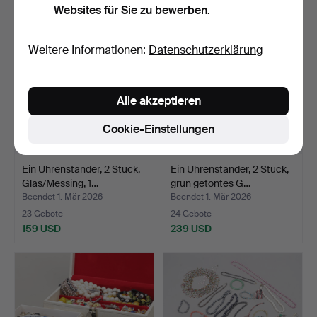
Websites für Sie zu bewerben.
Weitere Informationen:
Datenschutzerklärung
Alle akzeptieren
Cookie-Einstellungen
Ein Uhrenständer, 2 Stück,
Ein Uhrenständer, 2 Stück,
Glas/Messing, 1…
grün getöntes G…
Beendet 1. Mär 2026
Beendet 1. Mär 2026
23 Gebote
24 Gebote
159 USD
239 USD