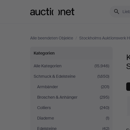
Auctionet.com
Alle beendeten Objekte
/
Stockholms Auktionsverk He
Kostbarkeiten
Kategorien
K
&
S
Alle Kategorien
(15.946)
Schmuck & Edelsteine
(1.650)
Sonstiges
Armbänder
(201)
bei
Broschen & Anhänger
(295)
Stockholms
Colliers
(240)
Diademe
(1)
Auktionsverk
E
Edelsteine
(42)