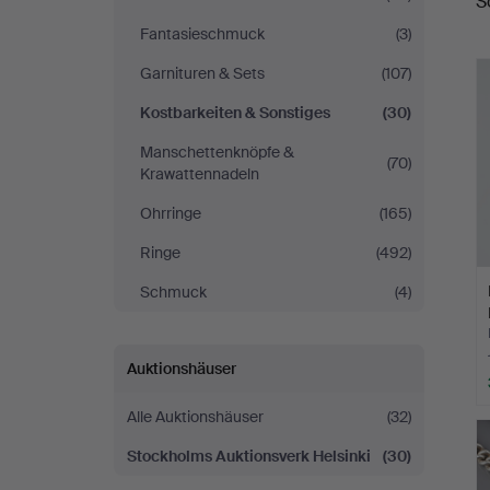
S
Helsinki
Fantasieschmuck
(3)
Garnituren & Sets
(107)
Kostbarkeiten & Sonstiges
(30)
Manschettenknöpfe &
(70)
Krawattennadeln
Ohrringe
(165)
Ringe
(492)
Schmuck
(4)
Auktionshäuser
Alle Auktionshäuser
(32)
Stockholms Auktionsverk Helsinki
(30)