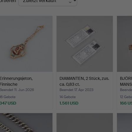
ortieren
Erinnerungsjeton,
DIAMANTEN, 2 Stück, zus.
BJÖR
Finnische
ca. 0,83 ct.
MANS
Kadettenschule…
Silber
Beendet 11. Jun 2026
Beendet 17. Apr 2023
Beende
16 Gebote
14 Gebote
12 Geb
347 USD
1.561 USD
166 U