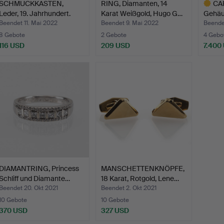
SCHMUCKKASTEN,
RING, Diamanten, 14
CAR
Leder, 19. Jahrhundert.
Karat Weißgold, Hugo G…
Gehäus
sc…
Beendet 11. Mai 2022
Beendet 9. Mai 2022
Beende
8 Gebote
2 Gebote
4 Gebo
116 USD
209 USD
7.400
Ausgewä
Objekt
DIAMANTRING, Princess
MANSCHETTENKNÖPFE,
Schliff und Diamante…
18 Karat, Rotgold, Lene…
Beendet 20. Okt 2021
Beendet 2. Okt 2021
10 Gebote
10 Gebote
370 USD
327 USD