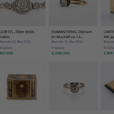
GÜRTEL, Silber (830),
DIAMANTRING, Diamant
CARTIE
Indien.
im Altschliff ca. 1,4…
18K gu
Beendet 22. Mai 2022
Beendet 22. Mai 2022
Beende
4 Gebote
11 Gebote
15 Geb
162 USD
3.238 USD
7.284