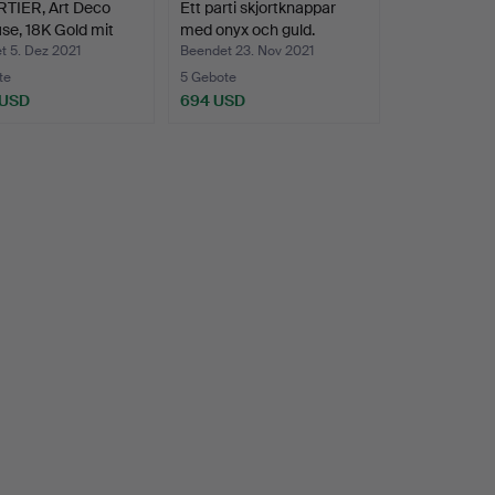
TIER, Art Deco
Ett parti skjortknappar
e, 18K Gold mit
med onyx och guld.
t 5. Dez 2021
Beendet 23. Nov 2021
te
5 Gebote
 USD
694 USD
hltes