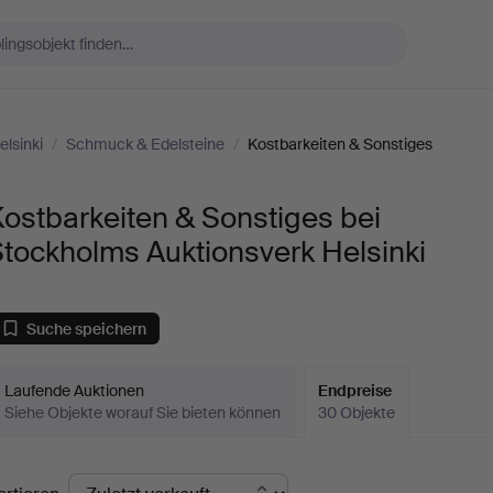
lsinki
/
Schmuck & Edelsteine
/
Kostbarkeiten & Sonstiges
ostbarkeiten & Sonstiges bei
tockholms Auktionsverk Helsinki
Suche speichern
Laufende Auktionen
Endpreise
Siehe Objekte worauf Sie bieten können
30 Objekte
ndpreise