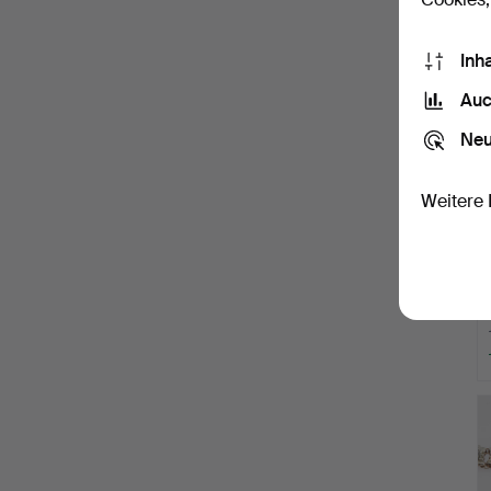
Inh
Auc
Neu
Weitere 