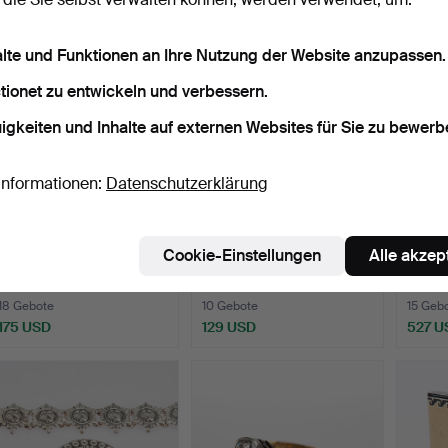
alte und Funktionen an Ihre Nutzung der Website anzupassen.
tionet zu entwickeln und verbessern.
igkeiten und Inhalte auf externen Websites für Sie zu bewerb
Informationen:
Datenschutzerklärung
GÜRTEL, vergoldetes
HEMDDEKORATIONEN, 2
BJ
Cookie-Einstellungen
Alle akzep
Silber, Indien.
Stück, Silber, Emaille.
MANS
Goldr
Beendet 30. Aug 2022
Beendet 19. Aug 2022
Beende
18 Gebote
10 Gebote
15 Geb
175 USD
129 USD
527 U
Ausgewä
Objekt