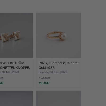
N WECKSTRÖM.
RING, Zuchtperle, 14 Karat
CHETTENKNÖPFE,
Gold, 1987.
…
t 10. Mär 2023
Beendet 21. Dez 2022
ote
7 Gebote
SD
74 USD