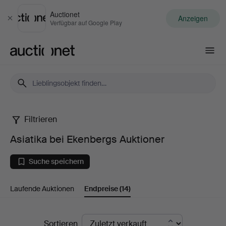
Auctionet
Anzeigen
Schließen
Verfügbar auf Google Play
Auctionet.com
Filtrieren
Asiatika
Asiatika bei Ekenbergs Auktioner
bei
Suche speichern
Ekenbergs
Laufende Auktionen
Endpreise
(14)
Auktioner
Endpreise
Sortieren