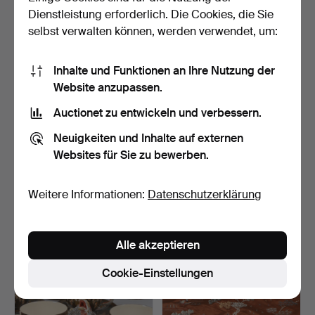
22 USD
37 USD
Dienstleistung erforderlich. Die Cookies, die Sie
selbst verwalten können, werden verwendet, um:
Inhalte und Funktionen an Ihre Nutzung der
Website anzupassen.
Auctionet zu entwickeln und verbessern.
Neuigkeiten und Inhalte auf externen
Websites für Sie zu bewerben.
Ein Set von 53
KONVOLUT ASIATIKA, 8
Weitere Informationen:
Datenschutzerklärung
chinesischem
Teile, u.a. Keramik &…
Porzellangesch…
Beendet 28. Apr 2026
Beendet 24. Apr 2026
1 Gebot
1 Gebot
Alle akzeptieren
22 USD
22 USD
Cookie-Einstellungen