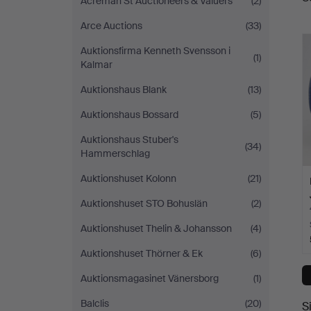
Acreman St Auctioneers & Valuers
(2)
A
Arce Auctions
(33)
Auktionsfirma Kenneth Svensson i
(1)
Kalmar
Auktionshaus Blank
(13)
Auktionshaus Bossard
(5)
Auktionshaus Stuber's
(34)
Hammerschlag
Auktionshuset Kolonn
(21)
Auktionshuset STO Bohuslän
(2)
Auktionshuset Thelin & Johansson
(4)
Auktionshuset Thörner & Ek
(6)
Auktionsmagasinet Vänersborg
(1)
Balclis
(20)
S