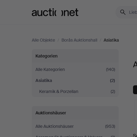
Auctionet.com
Alle Objekte
/
Borås Auktionshall
/
Asiatika
Asiatika
Kategorien
A
bei
Alle Kategorien
(140)
Asiatika
(2)
Borås
Keramik & Porzellan
(2)
Auktionshall
Auktionshäuser
Alle Auktionshäuser
(953)
L
S