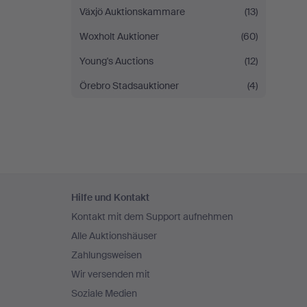
Växjö Auktionskammare
(13)
Woxholt Auktioner
(60)
Young's Auctions
(12)
Örebro Stadsauktioner
(4)
Fußzeilen-
Hilfe und Kontakt
Navigation
Kontakt mit dem Support aufnehmen
Alle Auktionshäuser
Zahlungsweisen
Wir versenden mit
Soziale Medien