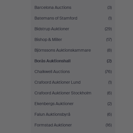
Barcelona Auctions
(3)
Batemans of Stamford
(1)
Bidstrup Auktioner
(29)
Bishop & Miller
(17)
Björnssons Auktionskammare
(8)
Borås Auktionshall
(2)
Chalkwell Auctions
(76)
Crafoord Auktioner Lund
(1)
Crafoord Auktioner Stockholm
(6)
Ekenbergs Auktioner
(2)
Falun Auktionsbyrå
(6)
Formstad Auktioner
(16)