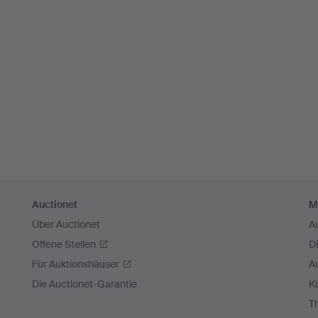
Auctionet
M
Über Auctionet
A
Offene Stellen
D
Für Auktionshäuser
A
Die Auctionet-Garantie
Kü
T