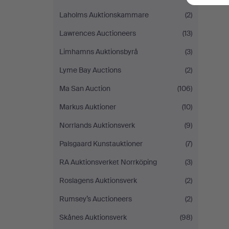
Laholms Auktionskammare
(2)
Lawrences Auctioneers
(13)
Limhamns Auktionsbyrå
(3)
Lyme Bay Auctions
(2)
Ma San Auction
(106)
Markus Auktioner
(10)
Norrlands Auktionsverk
(9)
Palsgaard Kunstauktioner
(7)
RA Auktionsverket Norrköping
(3)
Roslagens Auktionsverk
(2)
Rumsey’s Auctioneers
(2)
Skånes Auktionsverk
(98)