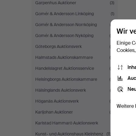
Garpenhus Auktioner
(3)
Gomér & Andersson Linköping
(1)
Gomér & Andersson Norrköping
(3)
Wir v
Gomér & Andersson Nyköping
(4)
Einige C
Göteborgs Auktionsverk
(4)
Cookies,
Halmstads Auktionskammare
(6)
Inh
Handelslagret Auktionsservice
(5)
Auc
Helsingborgs Auktionskammare
(8)
Neu
Hälsinglands Auktionsverk
(2)
Höganäs Auktionsverk
(4)
Weitere 
Karljohan Auktioner
(5)
Karlstad Hammarö Auktionsverk
(1)
Kunst- und Auktionshaus Kleinhenz
(116)