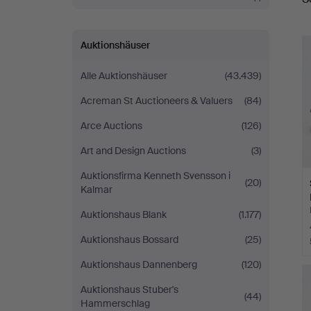
Auktionshäuser
Alle Auktionshäuser
(43.439)
Acreman St Auctioneers & Valuers
(84)
Arce Auctions
(126)
Art and Design Auctions
(3)
Auktionsfirma Kenneth Svensson i
(20)
Kalmar
Auktionshaus Blank
(1.177)
Auktionshaus Bossard
(25)
Auktionshaus Dannenberg
(120)
Auktionshaus Stuber's
(44)
Hammerschlag