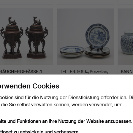
RÄUCHERGEFÄSSE, 1
TELLER, 9 Stk., Porzellan,
KANNE
Paar, Bronze, Asien.
China, 18./19. …
Porzel
Beendet 15. Mai 2026
Beendet 15. Mai 2026
Beende
erwenden Cookies
11 Gebote
6 Gebote
7 Gebo
91 USD
257 USD
64 U
ookies sind für die Nutzung der Dienstleistung erforderlich. D
 die Sie selbst verwalten können, werden verwendet, um:
alte und Funktionen an Ihre Nutzung der Website anzupassen.
tionet zu entwickeln und verbessern.