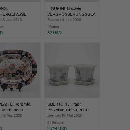
ONS,
FIGURINEN sowie
HERGEFÄSSE
VERGRÖSSERUNGSGLA
 FIGURINEN, 1…
S, 3 Teil…
t 3. Jun 2026
Beendet 3. Jun 2026
te
1 Gebot
SD
32 USD
LATTE, Keramik,
ÜBERTOPF, 1 Paar,
. Jahrhundert, …
Porzellan, China, 20. Jh.
 17. Mai 2026
Beendet 15. Mai 2026
81 Gebote
D
2.744 USD