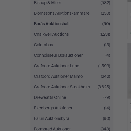
Bishop & Miller
(582)
Björnssons Auktionskammare
(230)
Borås Auktionshall
(50)
Chalkwell Auctions
(1.231)
Colombos
(15)
Connoisseur Bokauktioner
(4)
Crafoord Auktioner Lund
(1.593)
Crafoord Auktioner Malmö
(242)
Crafoord Auktioner Stockholm
(3.625)
Dreweatts Online
(79)
Ekenbergs Auktioner
(14)
Falun Auktionsbyrå
(90)
Formstad Auktioner
(348)