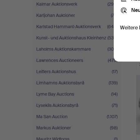
Kalmar Auktionsverk
(294)
Neu
Karljohan Auktioner
(72)
Karlstad Hammarö Auktionsverk
(645)
Weitere 
Kunst- und Auktionshaus Kleinhenz
(530)
Laholms Auktionskammare
(308)
Lawrences Auctioneers
(475)
Leiflers Auktionshus
(17)
Limhamns Auktionsbyrå
(139)
Lyme Bay Auctions
(14)
Lysekils Auktionsbyrå
(71)
Ma San Auction
(1.107)
Markus Auktioner
(98)
Mauritz Widforss
(1)