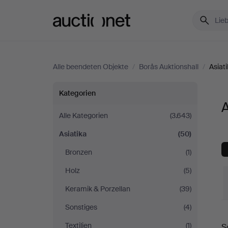
Auctionet.com
Alle beendeten Objekte
/
Borås Auktionshall
/
Asiat
Asiatika
Kategorien
A
bei
Alle Kategorien
(3.643)
Asiatika
(50)
Borås
Bronzen
(1)
Auktionshall
Holz
(5)
Keramik & Porzellan
(39)
Sonstiges
(4)
E
Textilien
(1)
S