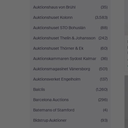
Auktionshaus von Brühl
(35)
Auktionshuset Kolonn
(3.583)
Auktionshuset STO Bohuslän
(88)
Auktionshuset Thelin & Johansson
(242)
Auktionshuset Thörner & Ek
(60)
Auktionskammaren Sydost Kalmar
(36)
Auktionsmagasinet Vänersborg
(501)
Auktionsverket Engelholm
(137)
Balclis
(1.260)
Barcelona Auctions
(296)
Batemans of Stamford
(4)
Bidstrup Auktioner
(93)