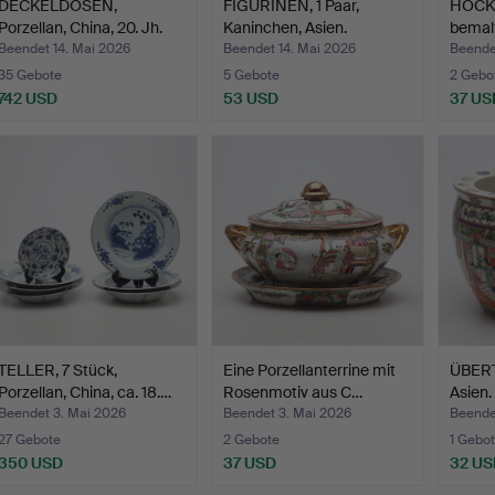
DECKELDOSEN,
FIGURINEN, 1 Paar,
HOCKER
Porzellan, China, 20. Jh.
Kaninchen, Asien.
bemalt
Beendet 14. Mai 2026
Beendet 14. Mai 2026
Beende
35 Gebote
5 Gebote
2 Gebo
742 USD
53 USD
37 US
TELLER, 7 Stück,
Eine Porzellanterrine mit
ÜBERT
Porzellan, China, ca. 18.…
Rosenmotiv aus C…
Asien.
Beendet 3. Mai 2026
Beendet 3. Mai 2026
Beende
27 Gebote
2 Gebote
1 Gebot
350 USD
37 USD
32 US