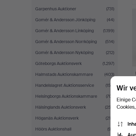
Garpenhus Auktioner
(731)
Gomér & Andersson Jönköping
(44)
Gomér & Andersson Linköping
(1.199)
Gomér & Andersson Norrköping
(514)
Gomér & Andersson Nyköping
(212)
Göteborgs Auktionsverk
(1.297)
Halmstads Auktionskammare
(403)
Handelslagret Auktionsservice
(153)
Wir v
Helsingborgs Auktionskammare
(701)
Einige C
Cookies,
Hälsinglands Auktionsverk
(257)
Höganäs Auktionsverk
(215)
Inh
Höörs Auktionshall
(97)
Auc