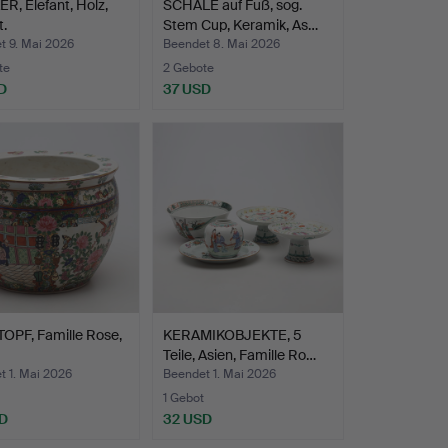
, Elefant, Holz,
SCHALE auf Fuß, sog.
.
Stem Cup, Keramik, As…
t 9. Mai 2026
Beendet 8. Mai 2026
te
2 Gebote
D
37 USD
OPF, Famille Rose,
KERAMIKOBJEKTE, 5
Teile, Asien, Famille Ro…
t 1. Mai 2026
Beendet 1. Mai 2026
1 Gebot
D
32 USD