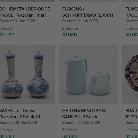
SCHIRMSTÄNDER/BODE
FLAKONS /
FLAK
NVASE, Porzellan, Imari,…
SCHNUPFTABAKFLÄSCH
RÄUC
CHEN, 12 Stück…
sowie
Beendet 3. Jun 2026
Beendet 3. Jun 2026
Beende
1 Gebot
2 Gebote
5 Gebo
32 USD
37 USD
48 U
VASEN, mit Deckel,
HERTHA BENGTSON.
BRATP
Porzellan, 2 Stück, Chi…
KANNEN, 2 Stück,
19./20
"Kolorit…
Beendet 29. Mai 2026
Beendet 24. Mai 2026
Beendet
1 Gebot
5 Gebote
1 Gebot
32 USD
53 USD
32 US