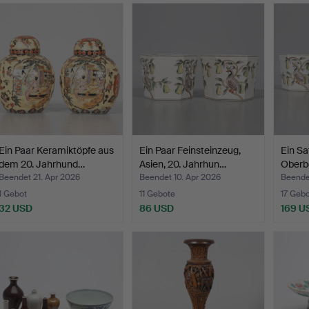
Ein Paar Keramiktöpfe aus
Ein Paar Feinsteinzeug,
Ein Sa
dem 20. Jahrhund…
Asien, 20. Jahrhun…
Oberbe
2…
Beendet 21. Apr 2026
Beendet 10. Apr 2026
Beendet
1 Gebot
11 Gebote
17 Geb
32 USD
86 USD
169 U