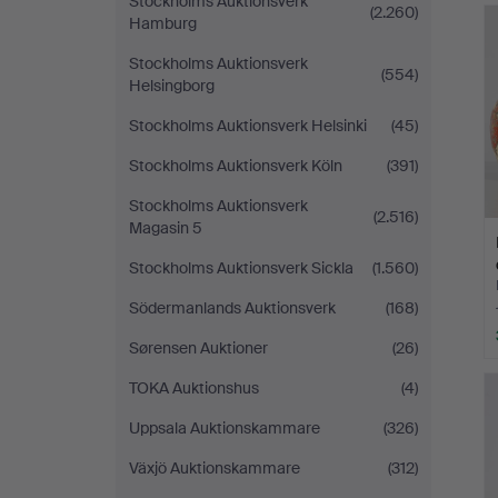
Stockholms Auktionsverk
(2.260)
Hamburg
Stockholms Auktionsverk
(554)
Helsingborg
Stockholms Auktionsverk Helsinki
(45)
Stockholms Auktionsverk Köln
(391)
Stockholms Auktionsverk
(2.516)
Magasin 5
Stockholms Auktionsverk Sickla
(1.560)
Södermanlands Auktionsverk
(168)
Sørensen Auktioner
(26)
TOKA Auktionshus
(4)
Uppsala Auktionskammare
(326)
Växjö Auktionskammare
(312)