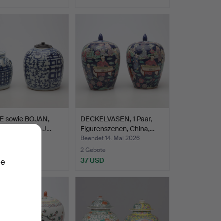
 sowie BOJAN,
DECKELVASEN, 1 Paar,
lan, China, 19. J…
Figurenszenen, China,…
t 15. Mai 2026
Beendet 14. Mai 2026
te
2 Gebote
SD
37 USD
ie