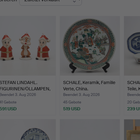
STEFAN LINDAHL.
SCHALE, Keramik, Famille
SCHAL
FIGURINEN/ÖLLAMPEN,
Verte, China.
Teile,
3 Stk.…
Beendet 3. Aug 2026
Beendet 3. Aug 2026
Beende
41 Gebote
45 Gebote
20 Geb
591 USD
519 USD
239 