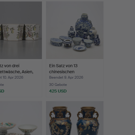
tz von drei
Ein Satz von 13
ttwäsche, Asien,
chinesischen
Porzellanobje…
 10. Apr 2026
Beendet 9. Apr 2026
ote
30 Gebote
SD
425 USD