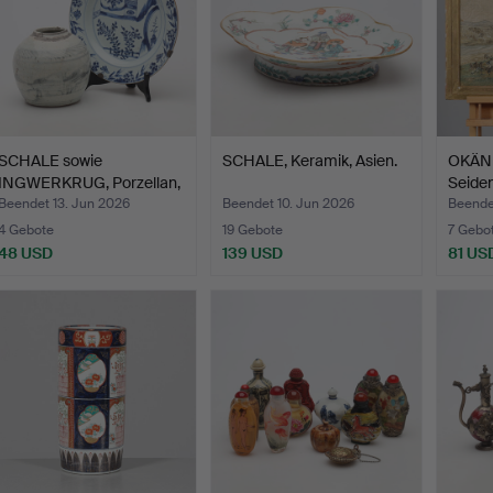
SCHALE sowie
SCHALE, Keramik, Asien.
OKÄND
INGWERKRUG, Porzellan,
Seiden
China,…
Beendet 13. Jun 2026
Beendet 10. Jun 2026
Beende
4 Gebote
19 Gebote
7 Gebo
48 USD
139 USD
81 US