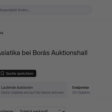
ika
siatika bei Borås Auktionshall
Suche speichern
Laufende Auktionen
Endpreise
Siehe Objekte worauf Sie bieten können
50 Objekte
ndpreise
ortieren