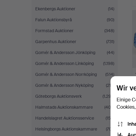
Ekenbergs Auktioner
(14)
Falun Auktionsbyrå
(90)
Formstad Auktioner
(348)
Garpenhus Auktioner
(731)
Gomér & Andersson Jönköping
(44)
Gomér & Andersson Linköping
(1.198)
Gomér & Andersson Norrköping
(514)
Gomér & Andersson Nyköping
(212)
Wir v
Göteborgs Auktionsverk
(1.297)
Einige C
Cookies,
Halmstads Auktionskammare
(403)
Handelslagret Auktionsservice
(153)
Inh
Helsingborgs Auktionskammare
(701)
Auc