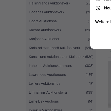
Hälsinglands Auktionsverk
(257)
Neu
Höganäs Auktionsverk
(215)
Höörs Auktionshall
(97)
Weitere 
Kalmar Auktionsverk
(294)
Karljohan Auktioner
(72)
Karlstad Hammarö Auktionsverk
(645)
Kunst- und Auktionshaus Kleinhenz
(530)
Laholms Auktionskammare
(308)
Lawrences Auctioneers
(474)
Leiflers Auktionshus
(17)
Limhamns Auktionsbyrå
(139)
Lyme Bay Auctions
(14)
Lysekils Auktionsbyrå
(71)