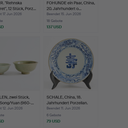
R. "Rehnska
FOHUNDE ein Paar, China,
et", 12 Stück, Porz…
20. Jahrhundert o…
 17. Jun 2026
Beendet 15. Jun 2026
te
18 Gebote
SD
137 USD
EN, zwei Stück,
SCHALE, China, 18.
 Song/Yuan (960-…
Jahrhundert Porzellan.
t 12. Jun 2026
Beendet 11. Jun 2026
ote
6 Gebote
SD
79 USD