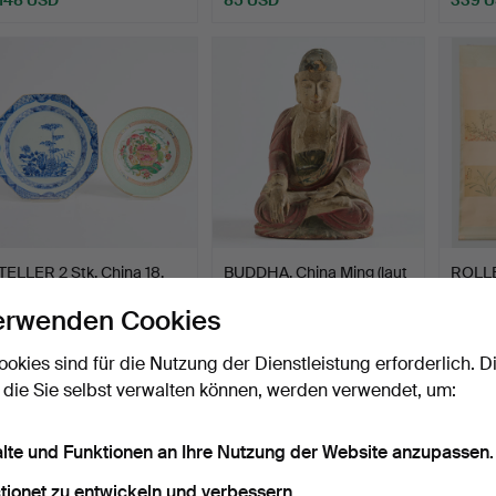
TELLER 2 Stk. China 18.
BUDDHA, China Ming (laut
ROLLBI
Jahrhundert.
Inschrift).
1900-t
erwenden Cookies
Beendet 18. Jun 2026
Beendet 18. Jun 2026
Beende
5 Gebote
4 Gebote
31 Geb
ookies sind für die Nutzung der Dienstleistung erforderlich. D
129 USD
158 USD
283 
 die Sie selbst verwalten können, werden verwendet, um:
alte und Funktionen an Ihre Nutzung der Website anzupassen.
tionet zu entwickeln und verbessern.