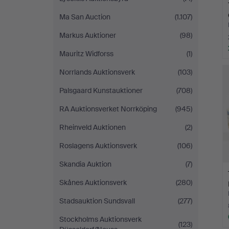
Ma San Auction
(1.107)
Markus Auktioner
(98)
Mauritz Widforss
(1)
Norrlands Auktionsverk
(103)
Palsgaard Kunstauktioner
(708)
RA Auktionsverket Norrköping
(945)
Rheinveld Auktionen
(2)
Roslagens Auktionsverk
(106)
Skandia Auktion
(7)
Skånes Auktionsverk
(280)
Stadsauktion Sundsvall
(277)
Stockholms Auktionsverk
(123)