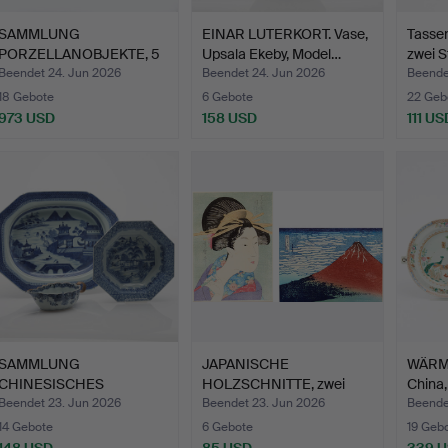
SAMMLUNG
EINAR LUTERKORT. Vase,
Tassen
PORZELLANOBJEKTE, 5
Upsala Ekeby, Model…
zwei S
Teile, Porzel…
Beendet 24. Jun 2026
Beendet 24. Jun 2026
Beende
18 Gebote
6 Gebote
22 Geb
973 USD
158 USD
111 US
SAMMLUNG
JAPANISCHE
WÄRME
CHINESISCHES
HOLZSCHNITTE, zwei
China,
PORZELLAN, 3 Teile, …
Stück.
Beendet 23. Jun 2026
Beendet 23. Jun 2026
Beende
14 Gebote
6 Gebote
19 Geb
148 USD
85 USD
339 