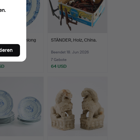
en.
E China Qianlong
STÄNDER, Holz, China.
95) Porzellan.
tieren
t 18. Jun 2026
Beendet 18. Jun 2026
ote
7 Gebote
SD
64 USD