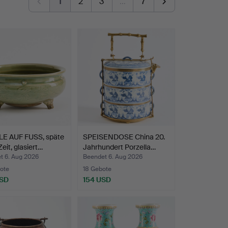
1
2
3
…
7
E AUF FUSS, späte
SPEISENDOSE China 20.
eit, glasiert…
Jahrhundert Porzella…
t 6. Aug 2026
Beendet 6. Aug 2026
ote
18 Gebote
USD
154 USD