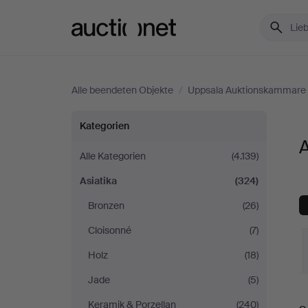
Auctionet.com
Alle beendeten Objekte
/
Uppsala Auktionskammare
Asiatika
Kategorien
bei
Alle Kategorien
(4.139)
Asiatika
(324)
Uppsala
Bronzen
(26)
Auktionskammare
Cloisonné
(7)
Holz
(18)
Jade
(5)
E
Keramik & Porzellan
(240)