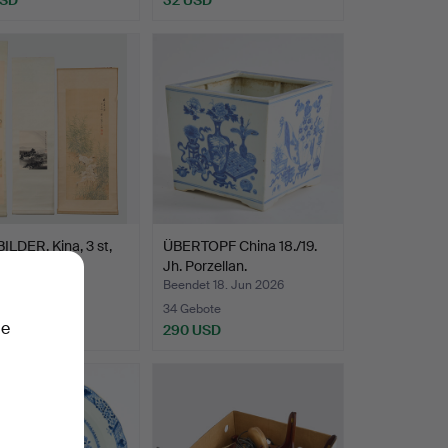
LDER, Kina, 3 st,
ÜBERTOPF China 18./19.
al.
Jh. Porzellan.
t 18. Jun 2026
Beendet 18. Jun 2026
ote
34 Gebote
ie
USD
290 USD