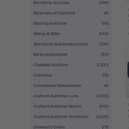
Barcelona Auctions
(296)
Batemans of Stamford
(4)
Bidstrup Auktioner
(93)
Bishop & Miller
(582)
Björnssons Auktionskammare
(230)
Borås Auktionshall
(50)
Chalkwell Auctions
(1.230)
Colombos
(15)
Connoisseur Bokauktioner
(4)
Crafoord Auktioner Lund
(1.593)
Crafoord Auktioner Malmö
(242)
Crafoord Auktioner Stockholm
(3.626)
Dreweatts Online
(79)