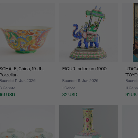
SCHALE, China, 19. Jh.,
FIGUR Indien um 1900.
UTAG
Porzellan.
"TOYOK
Hol…
Beendet 11. Jun 2026
Beendet 11. Jun 2026
Beende
8 Gebote
1 Gebot
11 Gebo
161 USD
32 USD
91 US