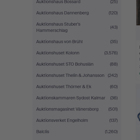
Auktionshaus Bossard
(25)
Auktionshaus Dannenberg
(120)
Auktionshaus Stuber's
(43)
Hammerschlag
Auktionshaus von Brühl
(35)
Auktionshuset Kolonn
(3.576)
Auktionshuset STO Bohuslän
(88)
Auktionshuset Thelin & Johansson
(242)
Auktionshuset Thörner & Ek
(60)
Auktionskammaren Sydost Kalmar
(36)
Auktionsmagasinet Vänersborg
(501)
Auktionsverket Engelholm
(137)
Balclis
(1.260)