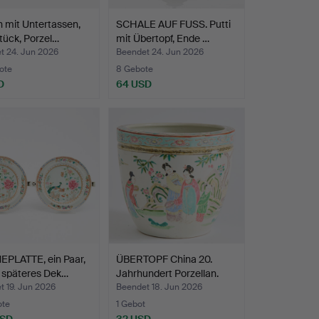
 mit Untertassen,
SCHALE AUF FUSS. Putti
tück, Porzel…
mit Übertopf, Ende …
t 24. Jun 2026
Beendet 24. Jun 2026
ote
8 Gebote
D
64 USD
PLATTE, ein Paar,
ÜBERTOPF China 20.
 späteres Dek…
Jahrhundert Porzellan.
t 19. Jun 2026
Beendet 18. Jun 2026
ote
1 Gebot
USD
32 USD