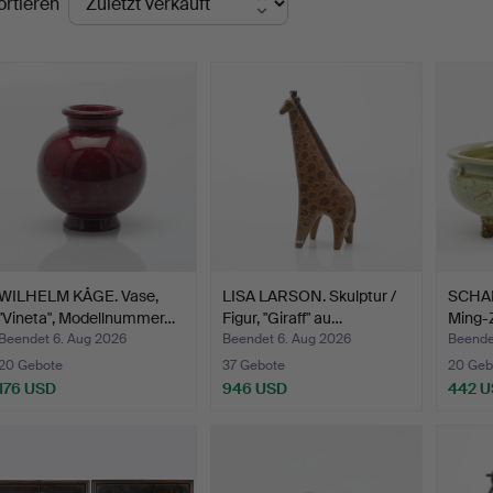
ortieren
WILHELM KÅGE. Vase,
LISA LARSON. Skulptur /
SCHAL
"Vineta", Modellnummer…
Figur, "Giraff" au…
Ming-Z
Beendet 6. Aug 2026
Beendet 6. Aug 2026
Beende
20 Gebote
37 Gebote
20 Geb
176 USD
946 USD
442 