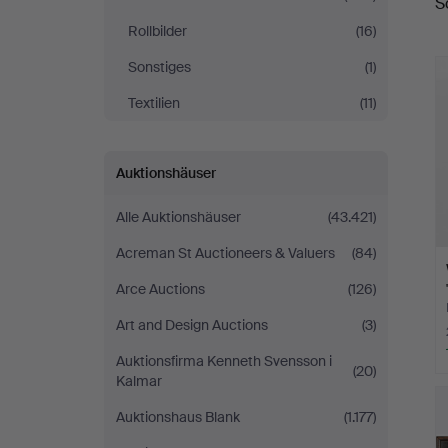
S
Rollbilder
(16)
Sonstiges
(1)
Textilien
(11)
Auktionshäuser
Alle Auktionshäuser
(43.421)
Acreman St Auctioneers & Valuers
(84)
Arce Auctions
(126)
Art and Design Auctions
(3)
Auktionsfirma Kenneth Svensson i
(20)
Kalmar
Auktionshaus Blank
(1.177)