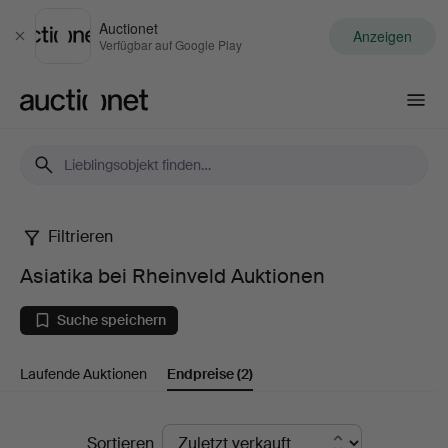
Auctionet
Anzeigen
Schließen
Verfügbar auf Google Play
Auctionet.com
Filtrieren
Asiatika
Asiatika bei Rheinveld Auktionen
bei
Suche speichern
Rheinveld
Laufende Auktionen
Endpreise
(2)
Auktionen
Endpreise
Sortieren