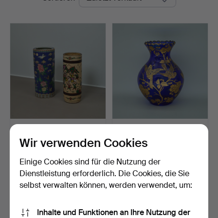
zylindrische asiatische
Vase, kobaltblaues Glas mit
Vasen / Schirmstän…
Golddekor, um …
Wir verwenden Cookies
Beendet 29. Nov 2025
Beendet 27. Nov 2025
4 Gebote
1 Gebot
Einige Cookies sind für die Nutzung der
71 USD
93 USD
Dienstleistung erforderlich. Die Cookies, die Sie
selbst verwalten können, werden verwendet, um:
Suche speichern
Inhalte und Funktionen an Ihre Nutzung der