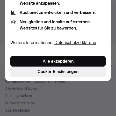
Website anzupassen.
Auktionsarchiv
Auctionet zu entwickeln und verbessern.
Sie suchen in unserem Archiv der beendeten
Neuigkeiten und Inhalte auf externen
Auktionen.
Websites für Sie zu bewerben.
Stattdessen laufende Auktionen anzeigen.
Weitere Informationen:
Datenschutzerklärung
Alle akzeptieren
Fußzeilen-
Cookie-Einstellungen
Hilfe und Kontakt
Navigation
Kontakt mit dem Support aufnehmen
Alle Auktionshäuser
Zahlungsweisen
Wir versenden mit
Soziale Medien