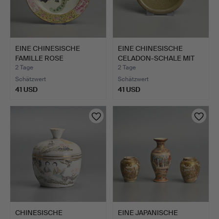
EINE CHINESISCHE
EINE CHINESISCHE
FAMILLE ROSE
CELADON-SCHALE MIT
PORZELLANSCH…
LOTUSD…
2 Tage
2 Tage
Schätzwert
Schätzwert
41 USD
41 USD
CHINESISCHE
EINE JAPANISCHE