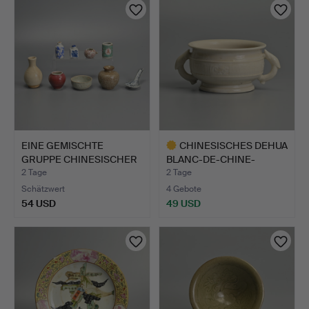
EINE GEMISCHTE
CHINESISCHES DEHUA
GRUPPE CHINESISCHER
BLANC-DE-CHINE-
KERAMIK…
RÄUCHERG…
2 Tage
2 Tage
Schätzwert
4 Gebote
54 USD
49 USD
Ausgewähltes
Objekt