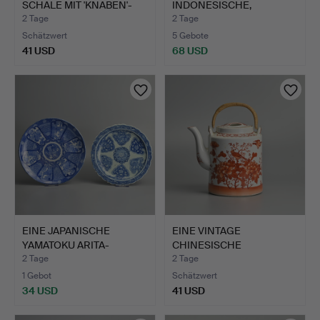
SCHALE MIT 'KNABEN'-
INDONESISCHE,
DE…
JAVANISCHE …
2 Tage
2 Tage
Schätzwert
5 Gebote
41 USD
68 USD
Ausgewähltes
Objekt
EINE JAPANISCHE
EINE VINTAGE
YAMATOKU ARITA-
CHINESISCHE
PORZELLANSC…
PORZELLANTEEKANNE…
2 Tage
2 Tage
1 Gebot
Schätzwert
34 USD
41 USD