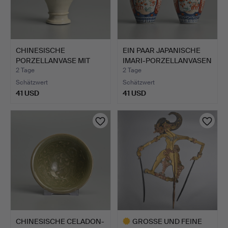
CHINESISCHE
EIN PAAR JAPANISCHE
PORZELLANVASE MIT
IMARI-PORZELLANVASEN
WEISSER GLAS…
M…
2 Tage
2 Tage
Schätzwert
Schätzwert
41 USD
41 USD
CHINESISCHE CELADON-
GROSSE UND FEINE