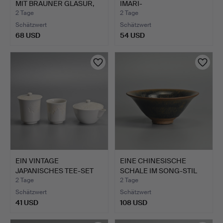
MIT BRAUNER GLASUR,
IMARI-
CA…
PORZELLANTELLER, WA…
2 Tage
2 Tage
Schätzwert
Schätzwert
68 USD
54 USD
EIN VINTAGE
EINE CHINESISCHE
JAPANISCHES TEE-SET
SCHALE IM SONG-STIL
AUS WEISSE…
MIT H…
2 Tage
2 Tage
Schätzwert
Schätzwert
41 USD
108 USD