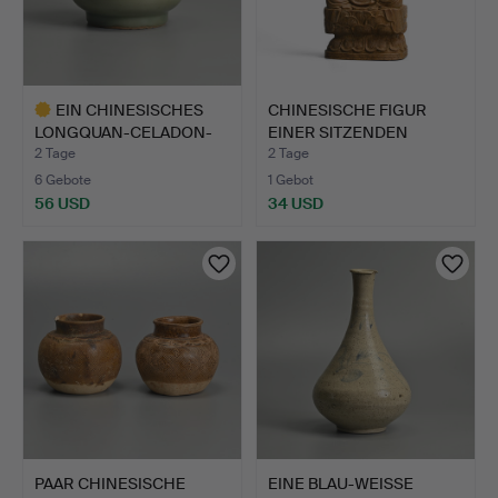
EIN CHINESISCHES
CHINESISCHE FIGUR
LONGQUAN-CELADON-
EINER SITZENDEN
ZHADOU, …
GUANYIN …
2 Tage
2 Tage
6 Gebote
1 Gebot
56 USD
34 USD
Ausgewähltes
Objekt
PAAR CHINESISCHE
EINE BLAU-WEISSE