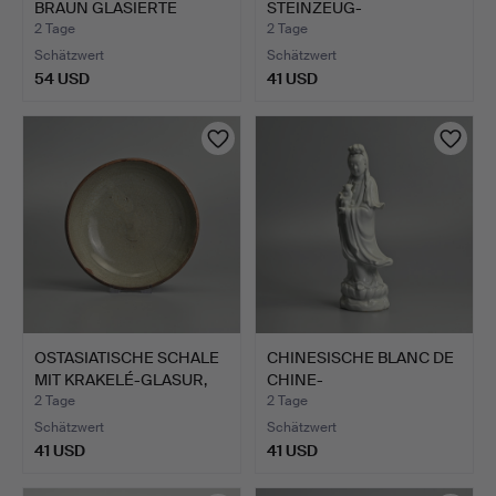
BRAUN GLASIERTE
STEINZEUG-
KRÜGE, CI…
FLASCHENVASE, M…
2 Tage
2 Tage
Schätzwert
Schätzwert
54 USD
41 USD
OSTASIATISCHE SCHALE
CHINESISCHE BLANC DE
MIT KRAKELÉ-GLASUR,
CHINE-
W…
PORZELLANFIGUR …
2 Tage
2 Tage
Schätzwert
Schätzwert
41 USD
41 USD