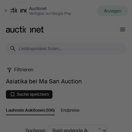
Auctionet
Anzeigen
Schließen
Verfügbar auf Google Play
Auctionet.com
Filtrieren
Asiatika
Asiatika bei Ma San Auction
bei
Suche speichern
Ma
Laufende Auktionen
(106)
Endpreise
San
Auction
Laufende
Sortieren