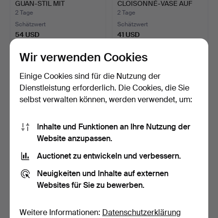
GUAN-STIL MIT
CLOISONNÉ-VASE AUF
GEFORMTE…
FÜSSEN,…
2 Tage
2 Tage
Schätzwert
Schätzwert
54 USD
41 USD
Wir verwenden Cookies
Einige Cookies sind für die Nutzung der
Dienstleistung erforderlich. Die Cookies, die Sie
selbst verwalten können, werden verwendet, um:
Inhalte und Funktionen an Ihre Nutzung der
Website anzupassen.
Auctionet zu entwickeln und verbessern.
CHINESISCHER
CHINESISCHES YIXING-
TISCHSPIEGEL MIT
TEE-SET MIT DOKUMENT,
Neuigkeiten und Inhalte auf externen
HTSHOLZRAHME…
…
2 Tage
2 Tage
Websites für Sie zu bewerben.
Schätzwert
Schätzwert
41 USD
54 USD
Weitere Informationen:
Datenschutzerklärung