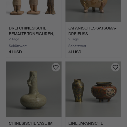
DREI CHINESISCHE
JAPANISCHES SATSUMA-
BEMALTE TONFIGUREN,
DREIFUSS-
TANG-…
RÄUCHERGEFÄSS…
2 Tage
2 Tage
Schätzwert
Schätzwert
41 USD
41 USD
CHINESISCHE VASE IM
EINE JAPANISCHE