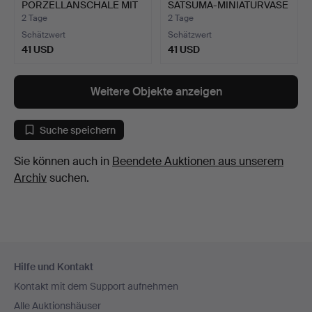
PORZELLANSCHALE MIT
SATSUMA-MINIATURVASE
DECKEL, QI…
IN EI…
2 Tage
2 Tage
Schätzwert
Schätzwert
41 USD
41 USD
Weitere Objekte anzeigen
Suche speichern
Sie können auch in
Beendete Auktionen aus unserem
Archiv
suchen.
Fußzeilen-
Hilfe und Kontakt
Navigation
Kontakt mit dem Support aufnehmen
Alle Auktionshäuser