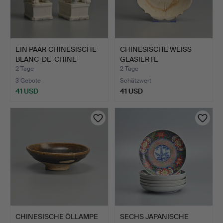
EIN PAAR CHINESISCHE
CHINESISCHE WEISS
BLANC-DE-CHINE-
GLASIERTE
FOHUND…
TASSENUNTERSET…
2 Tage
2 Tage
3 Gebote
Schätzwert
41 USD
41 USD
CHINESISCHE ÖLLAMPE
SECHS JAPANISCHE