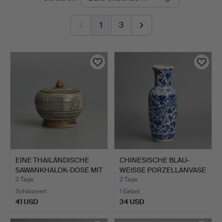
Auktionen
1
3
EINE THAILÄNDISCHE
CHINESISCHE BLAU-
SAWANKHALOK-DOSE MIT
WEISSE PORZELLANVASE
DE…
MIT …
2 Tage
2 Tage
Schätzwert
1 Gebot
41 USD
34 USD