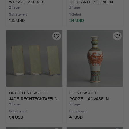
WEISS GLASIERTE
DOUCAI-TEESCHALEN
FLASCHENV…
AUS PO…
2 Tage
2 Tage
Schätzwert
1 Gebot
135 USD
34 USD
DREI CHINESISCHE
CHINESISCHE
JADE-RECHTECKTAFELN,
PORZELLANVASE IN
MIT …
EISENROT UND …
2 Tage
2 Tage
Schätzwert
Schätzwert
54 USD
41 USD