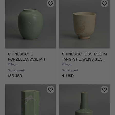
CHINESISCHE
CHINESISCHE SCHALE IM
PORZELLANVASE MIT
TANG-STIL, WEISS GLA…
CELADON-GLAS…
2 Tage
2 Tage
Schätzwert
Schätzwert
135 USD
41 USD