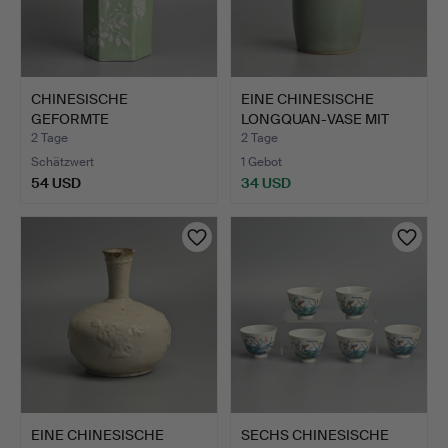
CHINESISCHE
EINE CHINESISCHE
GEFORMTE
LONGQUAN-VASE MIT
HEXAGONALE
CELADON…
2 Tage
2 Tage
PORZELLANV…
Schätzwert
1 Gebot
54 USD
34 USD
EINE CHINESISCHE
SECHS CHINESISCHE