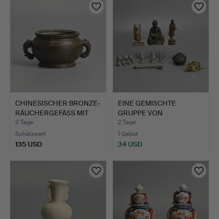
CHINESISCHER BRONZE-
EINE GEMISCHTE
RÄUCHERGEFÄSS MIT
GRUPPE VON
ZWEI…
METALLWAREN, ASI…
2 Tage
2 Tage
Schätzwert
1 Gebot
135 USD
34 USD