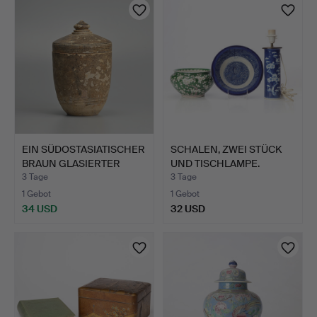
EIN SÜDOSTASIATISCHER
SCHALEN, ZWEI STÜCK
BRAUN GLASIERTER
UND TISCHLAMPE.
VOR…
Porzel…
3 Tage
3 Tage
1 Gebot
1 Gebot
34 USD
32 USD