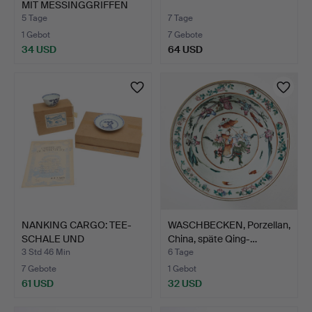
MIT MESSINGGRIFFEN
UN…
5 Tage
7 Tage
1 Gebot
7 Gebote
34 USD
64 USD
NANKING CARGO: TEE-
WASCHBECKEN, Porzellan,
SCHALE UND
China, späte Qing-…
UNTERTASSE, …
3 Std 46 Min
6 Tage
7 Gebote
1 Gebot
61 USD
32 USD