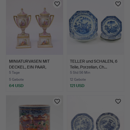
MINIATURVASEN MIT
TELLER und SCHALEN, 6
DECKEL, EIN PAAR,
Teile, Porzellan, Ch…
DRESDE…
5 Tage
5 Std 56 Min
5 Gebote
12 Gebote
64 USD
121 USD