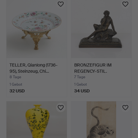
TELLER, Qianlong (1736-
BRONZEFIGUR IM
95), Steinzeug, Chi…
REGENCY-STIL.
8 Tage
7 Tage
1 Gebot
1 Gebot
32 USD
34 USD