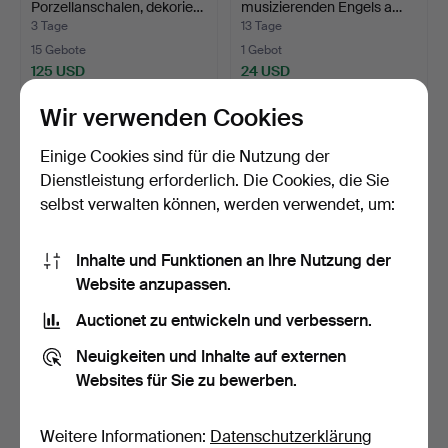
Porzellanschalen, dekorie…
musizierenden Engels a…
3 Tage
13 Tage
15 Gebote
1 Gebot
125 USD
24 USD
Wir verwenden Cookies
Einige Cookies sind für die Nutzung der
Dienstleistung erforderlich. Die Cookies, die Sie
selbst verwalten können, werden verwendet, um:
Inhalte und Funktionen an Ihre Nutzung der
Website anzupassen.
Auctionet zu entwickeln und verbessern.
Traditionelle chinesische
SCHALE, TASSE, 10 Teile,
Figuren in 3D au…
China, Porzellan,…
Neuigkeiten und Inhalte auf externen
9 Tage
7 Tage
Websites für Sie zu bewerben.
1 Gebot
1 Gebot
48 USD
32 USD
Weitere Informationen:
Datenschutzerklärung