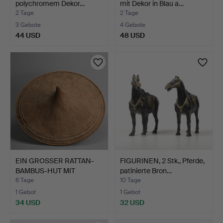
polychromem Dekor…
mit Dekor in Blau a…
2 Tage
2 Tage
3 Gebote
4 Gebote
44 USD
48 USD
EIN GROSSER RATTAN-
FIGURINEN, 2 Stk., Pferde,
BAMBUS-HUT MIT
patinierte Bron…
BREITER …
6 Tage
10 Tage
1 Gebot
1 Gebot
34 USD
32 USD