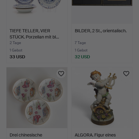
TIEFE TELLER, VIER
BILDER, 2 St., orientalisch.
STÜCK. Porzellan mit bl…
2 Tage
7 Tage
1 Gebot
1 Gebot
33 USD
32 USD
Drei chinesische
ALGORA. Figur eines