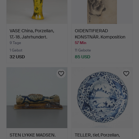
VASE China, Porzellan,
OIDENTIFIERAD
17.-18. Jahrhundert.
KONSTNÄR. Komposition
mit Ti…
9 Tage
57 Min
1 Gebot
11 Gebote
32 USD
85 USD
STEN LYKKE MADSEN.
TELLER, tief, Porzellan,