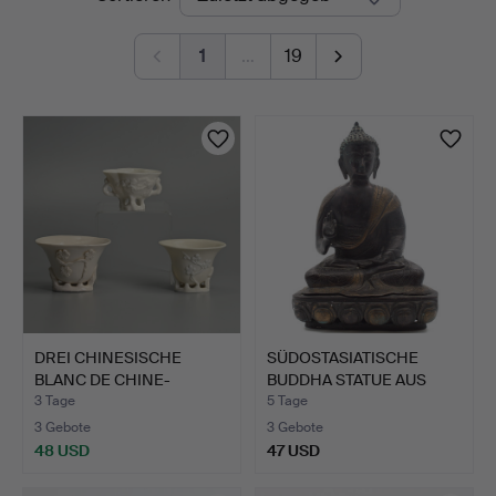
Auktionen
1
…
19
DREI CHINESISCHE
SÜDOSTASIATISCHE
BLANC DE CHINE-
BUDDHA STATUE AUS
PORZELLAN-…
BRONZE,…
3 Tage
5 Tage
3 Gebote
3 Gebote
48 USD
47 USD