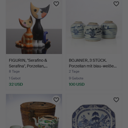
FIGURIN, "Serafino &
BOJANER, 3 STÜCK.
Serafina", Porzellan,…
Porzellan mit blau-weiße…
8 Tage
2 Tage
1 Gebot
9 Gebote
32 USD
100 USD