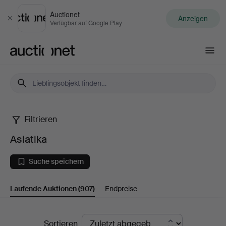
Auctionet
Anzeigen
Schließen
Verfügbar auf Google Play
Auctionet.com
Filtrieren
Asiatika
Asiatika
Suche speichern
Laufende Auktionen
(907)
Endpreise
Laufende
Sortieren