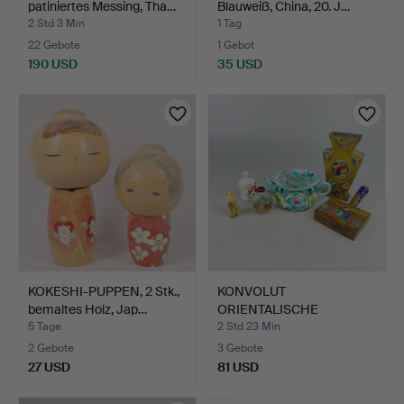
patiniertes Messing, Tha…
Blauweiß, China, 20. J…
2 Std 3 Min
1 Tag
22 Gebote
1 Gebot
190 USD
35 USD
KOKESHI-PUPPEN, 2 Stk.,
KONVOLUT
bemaltes Holz, Jap…
ORIENTALISCHE
OBJEKTE.
5 Tage
2 Std 23 Min
2 Gebote
3 Gebote
27 USD
81 USD