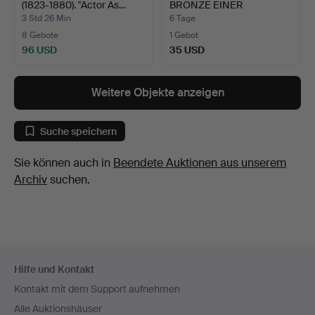
(1823-1880). "Actor As…
BRONZE EINER
SCHLANGE…
3 Std 26 Min
6 Tage
8 Gebote
1 Gebot
96 USD
35 USD
Weitere Objekte anzeigen
Suche speichern
Sie können auch in
Beendete Auktionen aus unserem
Archiv
suchen.
Fußzeilen-
Hilfe und Kontakt
Navigation
Kontakt mit dem Support aufnehmen
Alle Auktionshäuser