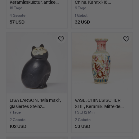
Keramikskulptur, antike…
China, Kangxi (16…
16 Tage
6 Tage
4 Gebote
1 Gebot
57 USD
32 USD
LISA LARSON. "Mia maxi",
VASE, CHINESISCHER
glasiertes Steinz…
STIL, Keramik. Mitte de…
7 Tage
1 Std 12 Min
2 Gebote
2 Gebote
102 USD
53 USD