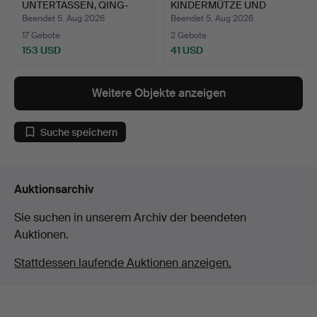
UNTERTASSEN, QING-
KINDERMÜTZE UND
DYNASTI…
SCHUHE AUS SEI…
Beendet 5. Aug 2026
Beendet 5. Aug 2026
17 Gebote
2 Gebote
153 USD
41 USD
Weitere Objekte anzeigen
Suche speichern
Auktionsarchiv
Sie suchen in unserem Archiv der beendeten
Auktionen.
Stattdessen laufende Auktionen anzeigen.