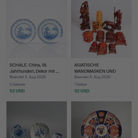
SCHALE. China, 18.
ASIATISCHE
Jahrhundert, Dekor mit …
WANDMASKEN UND
FIGURINEN 12 Tei…
Beendet 5. Aug 2026
Beendet 5. Aug 2026
5 Gebote
1 Gebot
52 USD
32 USD