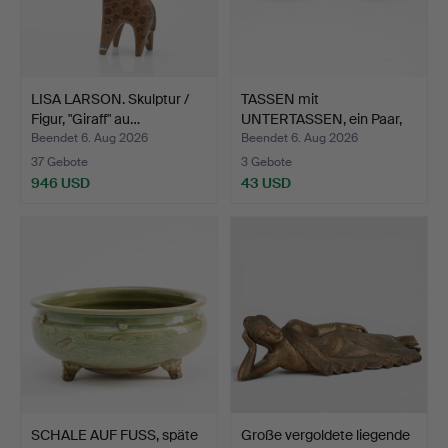
LISA LARSON. Skulptur /
TASSEN mit
Figur, "Giraff" au…
UNTERTASSEN, ein Paar,
Chinapor…
Beendet 6. Aug 2026
Beendet 6. Aug 2026
37 Gebote
3 Gebote
946 USD
43 USD
SCHALE AUF FUSS, späte
Große vergoldete liegende