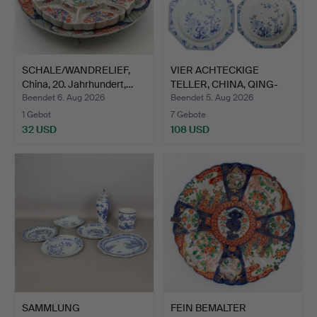
SCHALE/WANDRELIEF,
VIER ACHTECKIGE
China, 20. Jahrhundert,…
TELLER, CHINA, QING-
DYNAST…
Beendet 6. Aug 2026
Beendet 5. Aug 2026
1 Gebot
7 Gebote
32 USD
108 USD
SAMMLUNG
FEIN BEMALTER