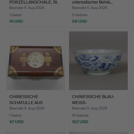
PORZELLANSCHALE, 18.
orientalischer Behäl…
JAHRHUNDER…
Beendet 5. Aug 2026
Beendet 5. Aug 2026
1 Gebot
5 Gebote
41 USD
58 USD
CHINESISCHE
CHINESISCHE BLAU-
SCHATULLE AUS
WEISS-
HARTHOLZ MIT JAD…
PORZELLANSCHALE, SP…
Beendet 5. Aug 2026
Beendet 5. Aug 2026
1 Gebot
16 Gebote
47 USD
162 USD