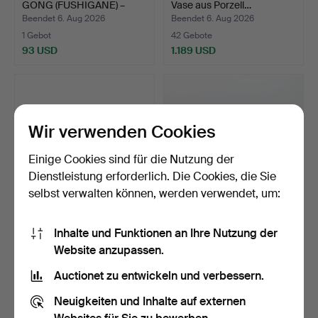
GONG (FUSHIGANE) –
Vase aus Porzell…
HAND…
Beendet 6. Aug 2026
Beendet 6. Aug 2026
1 Gebot
42 Gebote
93 USD
1.189 USD
Wir verwenden Cookies
Einige Cookies sind für die Nutzung der
Dienstleistung erforderlich. Die Cookies, die Sie
selbst verwalten können, werden verwendet, um:
CHINESISCHE
JAPANISCHER BRONZE-
Inhalte und Funktionen an Ihre Nutzung der
EXPORTPORZELLANSCH
PFAU.
Website anzupassen.
ALE, 2 TEE-S…
Beendet 6. Aug 2026
Beendet 6. Aug 2026
7 Gebote
1 Gebot
Auctionet zu entwickeln und verbessern.
61 USD
21 USD
Neuigkeiten und Inhalte auf externen