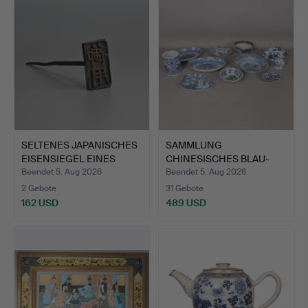
SELTENES JAPANISCHES
SAMMLUNG
EISENSIEGEL EINES
CHINESISCHES BLAU-
BEA…
WEISS-PORZELLAN…
Beendet 5. Aug 2026
Beendet 5. Aug 2026
2 Gebote
31 Gebote
162 USD
489 USD