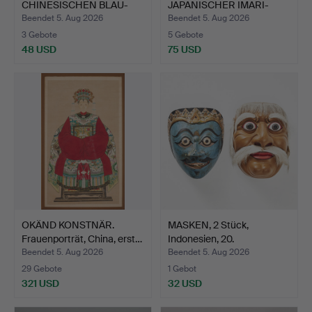
CHINESISCHEN BLAU-
JAPANISCHER IMARI-
WEISS-PORZELLAN…
TELLER AUS…
Beendet 5. Aug 2026
Beendet 5. Aug 2026
3 Gebote
5 Gebote
48 USD
75 USD
OKÄND KONSTNÄR.
MASKEN, 2 Stück,
Frauenporträt, China, erst…
Indonesien, 20.
Jahrhunde…
Beendet 5. Aug 2026
Beendet 5. Aug 2026
29 Gebote
1 Gebot
321 USD
32 USD