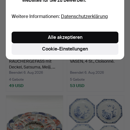
Websites für Sie zu bewerben.
Weitere Informationen:
Datenschutzerklärung
Alle akzeptieren
Cookie-Einstellungen
RÄUCHERGEFÄSS mit
VASEN, 4 St., Cloisonné.
Deckel, Satsuma, Meiji, …
Beendet 6. Aug 2026
Beendet 6. Aug 2026
4 Gebote
5 Gebote
49 USD
53 USD