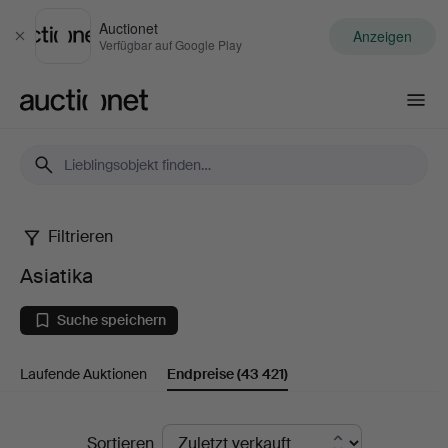
Auctionet
Anzeigen
Schließen
Verfügbar auf Google Play
Auctionet.com
Filtrieren
Asiatika
Asiatika
Suche speichern
Laufende Auktionen
Endpreise
(43 421)
Endpreise
Sortieren