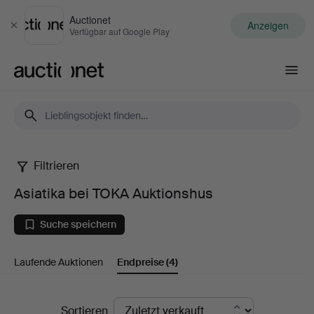
Auctionet
Anzeigen
Schließen
Verfügbar auf Google Play
Auctionet.com
Filtrieren
Asiatika
Asiatika bei TOKA Auktionshus
bei
Suche speichern
TOKA
Laufende Auktionen
Endpreise
(4)
Auktionshus
Endpreise
Sortieren