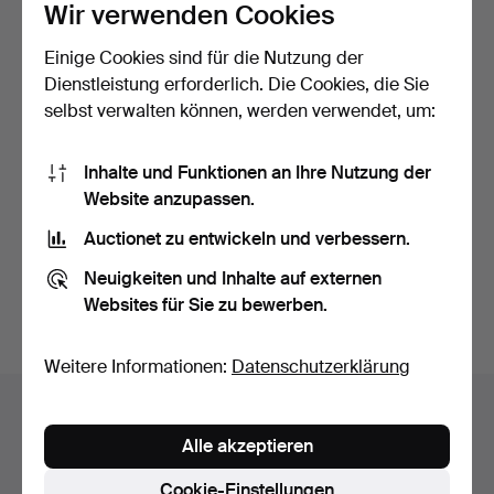
Wir verwenden Cookies
Einige Cookies sind für die Nutzung der
Dienstleistung erforderlich. Die Cookies, die Sie
selbst verwalten können, werden verwendet, um:
TEEKANNE. mit
SAUCIERE,
Inhalte und Funktionen an Ihre Nutzung der
Wärmekorb, Bambusgriff,
"Zwiebelmuster", Porzellan,
Website anzupassen.
chin…
Meis…
Beendet 15. Jun 2026
Beendet 2. Jun 2026
Auctionet zu entwickeln und verbessern.
3 Gebote
8 Gebote
85 USD
62 USD
Neuigkeiten und Inhalte auf externen
Websites für Sie zu bewerben.
Suche speichern
Weitere Informationen:
Datenschutzerklärung
Auktionsarchiv
Alle akzeptieren
Sie suchen in unserem Archiv der beendeten
Auktionen.
Cookie-Einstellungen