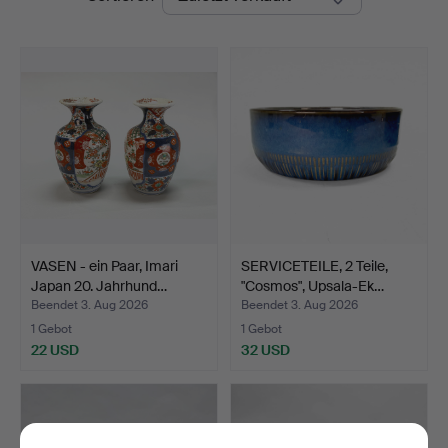
VASEN - ein Paar, Imari
SERVICETEILE, 2 Teile,
Japan 20. Jahrhund…
"Cosmos", Upsala-Ek…
Beendet 3. Aug 2026
Beendet 3. Aug 2026
1 Gebot
1 Gebot
22 USD
32 USD