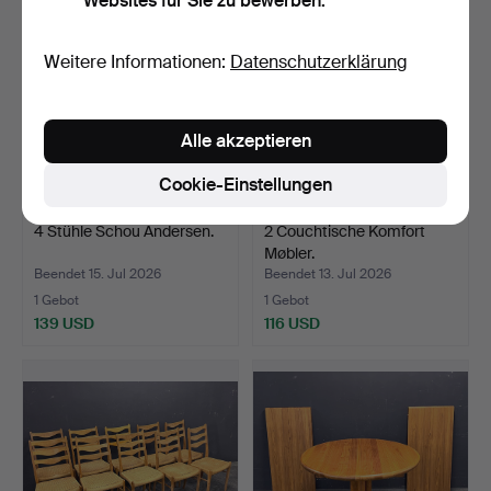
Websites für Sie zu bewerben.
Weitere Informationen:
Datenschutzerklärung
Alle akzeptieren
Cookie-Einstellungen
4 Stühle Schou Andersen.
2 Couchtische Komfort
Møbler.
Beendet 15. Jul 2026
Beendet 13. Jul 2026
1 Gebot
1 Gebot
139 USD
116 USD