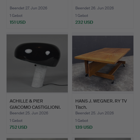
Beendet 27. Jun 2026
Beendet 26. Jun 2026
1 Gebot
1 Gebot
151 USD
232 USD
ACHILLE & PIER
HANS J. WEGNER. RY TV
GIACOMO CASTIGLIONI.
Tisch.
LEUCHT…
Beendet 25. Jun 2026
Beendet 25. Jun 2026
1 Gebot
1 Gebot
752 USD
139 USD