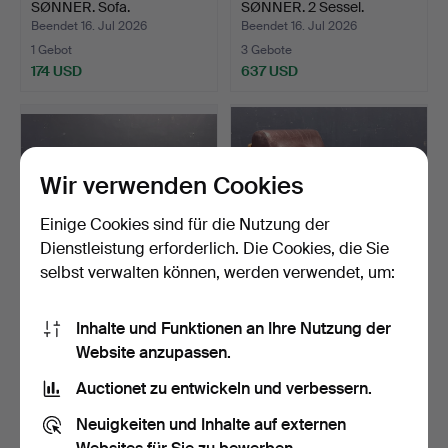
SØNNER. Sofa.
SØNNER. 2 Sessel.
Beendet 16. Jul 2026
Beendet 16. Jul 2026
1 Gebot
3 Gebote
174 USD
637 USD
Wir verwenden Cookies
Einige Cookies sind für die Nutzung der
Dienstleistung erforderlich. Die Cookies, die Sie
selbst verwalten können, werden verwendet, um:
Esstisch ausziehbar.
Sessel Teakholz.
Inhalte und Funktionen an Ihre Nutzung der
Website anzupassen.
Beendet 15. Jul 2026
Beendet 15. Jul 2026
5 Gebote
1 Gebot
Auctionet zu entwickeln und verbessern.
590 USD
93 USD
Neuigkeiten und Inhalte auf externen