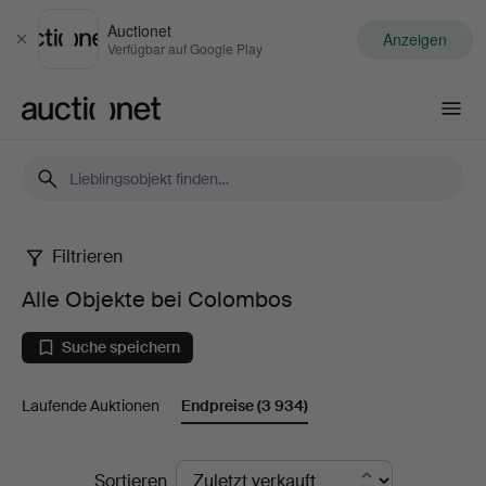
Auctionet
Anzeigen
Schließen
Verfügbar auf Google Play
Auctionet.com
Filtrieren
Alle
Alle Objekte bei Colombos
Objekte
Suche speichern
bei
Laufende Auktionen
Endpreise
(3 934)
Colombos
Endpreise
Sortieren