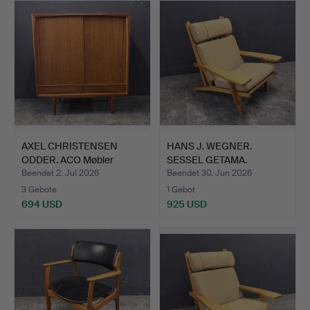
AXEL CHRISTENSEN
HANS J. WEGNER.
ODDER. ACO Møbler
SESSEL GETAMA.
Highboa…
Beendet 2. Jul 2026
Beendet 30. Jun 2026
3 Gebote
1 Gebot
694 USD
925 USD