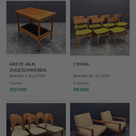
GRETE JALK.
7 Stühle.
ZUGESCHRIEBEN.
Teewagen auf Ro…
Beendet 3. Aug 2026
Beendet 28. Jul 2026
1 Gebot
8 Gebote
232 USD
174 USD