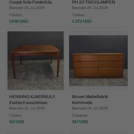
Coupé Sofa Fredericia.
PH 2/1 TISCHLAMPEN
MES…
Beendet 25. Jul 2026
Beendet 25. Jul 2026
1 Gebot
1 Gebot
1.618 USD
1.272 USD
HENNING KJAERNULF.
Brouer Møbelfabrik
Esstisch ausziehbar.
Kommode.
Beendet 25. Jul 2026
Beendet 24. Jul 2026
1 Gebot
5 Gebote
93 USD
197 USD