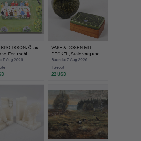
 BRORSSON. Öl auf
VASE & DOSEN MIT
and, Festmahl …
DECKEL, Steinzeug und
Tea…
t 7. Aug 2026
Beendet 7. Aug 2026
ote
1 Gebot
SD
22 USD