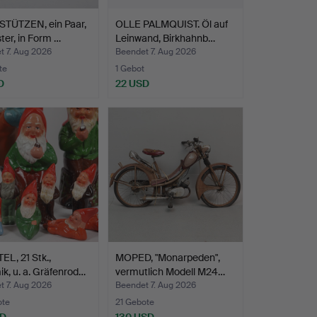
TÜTZEN, ein Paar,
OLLE PALMQUIST. Öl auf
ter, in Form …
Leinwand, Birkhahnb…
t 7. Aug 2026
Beendet 7. Aug 2026
te
1 Gebot
D
22 USD
L, 21 Stk.,
MOPED, "Monarpeden",
k, u. a. Gräfenrod…
vermutlich Modell M24…
t 7. Aug 2026
Beendet 7. Aug 2026
ote
21 Gebote
SD
130 USD