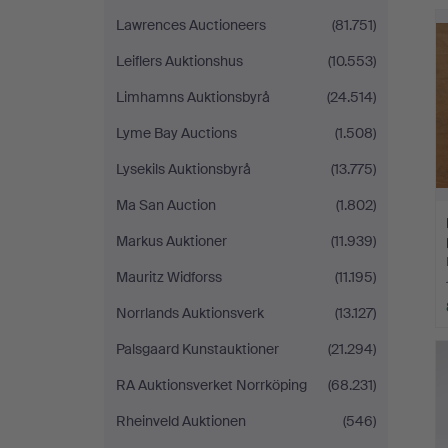
Lawrences Auctioneers
(81.751)
Leiflers Auktionshus
(10.553)
Limhamns Auktionsbyrå
(24.514)
Lyme Bay Auctions
(1.508)
Lysekils Auktionsbyrå
(13.775)
Ma San Auction
(1.802)
Markus Auktioner
(11.939)
Mauritz Widforss
(11.195)
Norrlands Auktionsverk
(13.127)
Palsgaard Kunstauktioner
(21.294)
RA Auktionsverket Norrköping
(68.231)
Rheinveld Auktionen
(546)