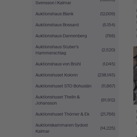
Svensson i Kalmar
Auktionshaus Blank
(12.009)
Auktionshaus Bossard
(5.154)
Auktionshaus Dannenberg
(766)
Auktionshaus Stuber's
(2.520)
Hammerschlag
Auktionshaus von Brühl
(1.045)
Auktionshuset Kolonn
(238.145)
Auktionshuset STO Bohuslän
(11.867)
Auktionshuset Thelin &
(91.912)
Johansson
Auktionshuset Thörner & Ek
(21.766)
Auktionskammaren Sydost
(14.225)
Kalmar