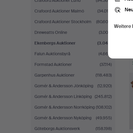
Crafoord Auktioner Lund
(94.365)
Neu
Crafoord Auktioner Malmö
(34.010)
Crafoord Auktioner Stockholm
(80.604)
Weitere 
Dreweatts Online
(3.000)
Ekenbergs Auktioner
(3.043)
Falun Auktionsbyrå
(4.669)
Formstad Auktioner
(37.114)
Garpenhus Auktioner
(118.483)
Gomér & Andersson Jönköping
(12.920)
Gomér & Andersson Linköping
(245.812)
Gomér & Andersson Norrköping
(108.102)
Gomér & Andersson Nyköping
(49.955)
Göteborgs Auktionsverk
(158.198)