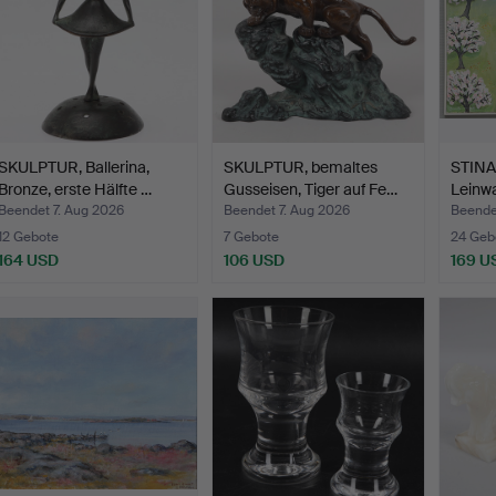
SKULPTUR, Ballerina,
SKULPTUR, bemaltes
STINA
Bronze, erste Hälfte …
Gusseisen, Tiger auf Fe…
Leinw
Beendet 7. Aug 2026
Beendet 7. Aug 2026
Beende
12 Gebote
7 Gebote
24 Geb
164 USD
106 USD
169 U