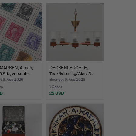
MARKEN, Album,
DECKENLEUCHTE,
0 Stk., verschie…
Teak/Messing/Glas, 5-
flammi…
t 6. Aug 2026
Beendet 6. Aug 2026
te
1 Gebot
SD
22 USD