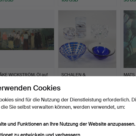
ÅKE WICKSTRÖM. Öl auf
SCHALEN &
MATS
Platte, "Folksamling…
KERZENHALTER, 3+2
Aquarel
erwenden Cookies
Stk., Glas, u.…
Beendet 7. Aug 2026
Beendet 7. Aug 2026
Beende
2 Gebote
3 Gebote
19 Geb
ookies sind für die Nutzung der Dienstleistung erforderlich. D
27 USD
32 USD
86 U
 die Sie selbst verwalten können, werden verwendet, um:
alte und Funktionen an Ihre Nutzung der Website anzupassen.
tionet zu entwickeln und verbessern.