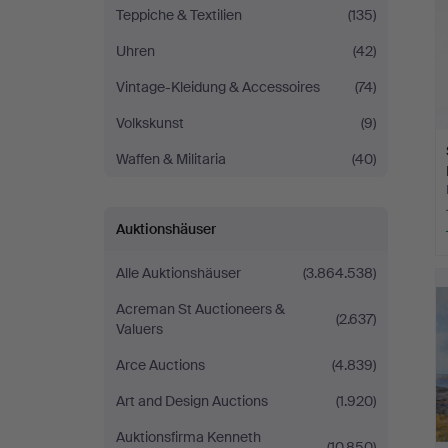
Teppiche & Textilien
(135)
Uhren
(42)
Vintage-Kleidung & Accessoires
(74)
Volkskunst
(9)
Waffen & Militaria
(40)
Auktionshäuser
Alle Auktionshäuser
(3.864.538)
Acreman St Auctioneers &
(2.637)
Valuers
Arce Auctions
(4.839)
Art and Design Auctions
(1.920)
Auktionsfirma Kenneth
(10.850)