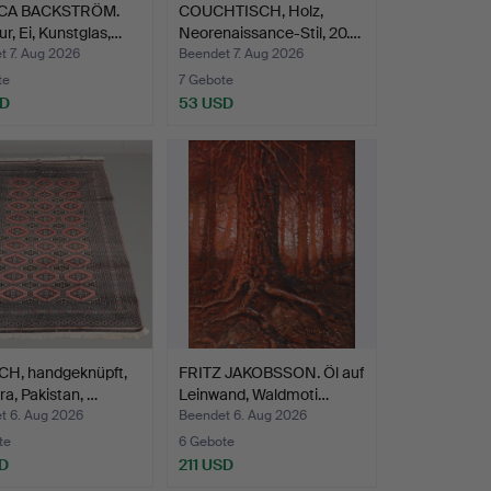
CA BACKSTRÖM.
COUCHTISCH, Holz,
ur, Ei, Kunstglas,…
Neorenaissance-Stil, 20.…
t 7. Aug 2026
Beendet 7. Aug 2026
te
7 Gebote
SD
53 USD
CH, handgeknüpft,
FRITZ JAKOBSSON. Öl auf
a, Pakistan, …
Leinwand, Waldmoti…
t 6. Aug 2026
Beendet 6. Aug 2026
te
6 Gebote
D
211 USD