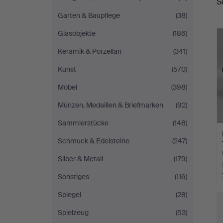
S
Garten & Baupflege
(38)
Glasobjekte
(186)
Keramik & Porzellan
(341)
Kunst
(570)
Möbel
(398)
Münzen, Medaillen & Briefmarken
(92)
Sammlerstücke
(148)
Schmuck & Edelsteine
(247)
Silber & Metall
(179)
Sonstiges
(116)
Spiegel
(28)
Spielzeug
(53)