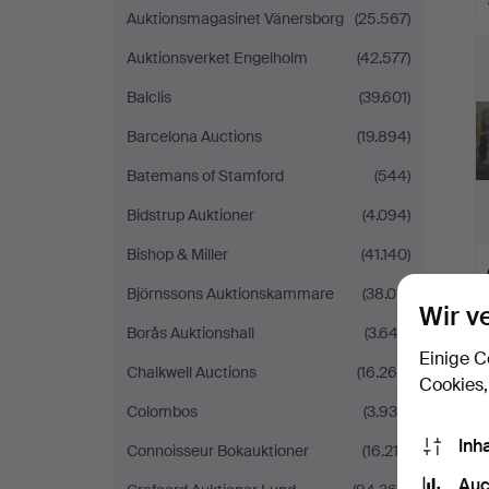
Auktionsmagasinet Vänersborg
(25.567)
Auktionsverket Engelholm
(42.577)
Balclis
(39.601)
Barcelona Auctions
(19.894)
Batemans of Stamford
(544)
Bidstrup Auktioner
(4.094)
Bishop & Miller
(41.140)
Björnssons Auktionskammare
(38.011)
Wir v
Borås Auktionshall
(3.643)
Einige C
Chalkwell Auctions
(16.266)
Cookies,
Colombos
(3.936)
Inh
Connoisseur Bokauktioner
(16.212)
Auc