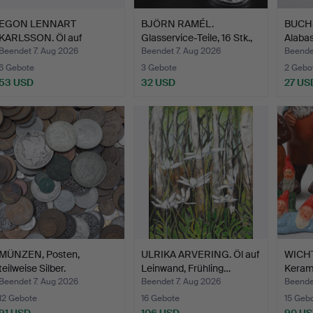
EGON LENNART
BJÖRN RAMÉL.
BUCHS
KARLSSON. Öl auf
Glasservice-Teile, 16 Stk.,
Alabas
Leinwand, Kü…
"…
Beendet 7. Aug 2026
Beendet 7. Aug 2026
Beende
6 Gebote
3 Gebote
2 Gebo
53 USD
32 USD
27 US
MÜNZEN, Posten,
ULRIKA ARVERING. Öl auf
WICHTE
teilweise Silber.
Leinwand, Frühling…
Kerami
Beendet 7. Aug 2026
Beendet 7. Aug 2026
Beende
12 Gebote
16 Gebote
15 Geb
91 USD
106 USD
90 U