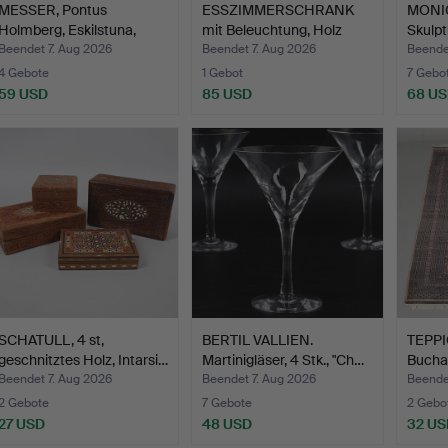
MESSER, Pontus
ESSZIMMERSCHRANK
MONI
Holmberg, Eskilstuna,
mit Beleuchtung, Holz
Skulpt
Mitte…
und…
Beendet 7. Aug 2026
Beendet 7. Aug 2026
Beende
4 Gebote
1 Gebot
7 Gebo
59 USD
85 USD
68 U
SCHATULL, 4 st,
BERTIL VALLIEN.
TEPPI
geschnitztes Holz, Intarsi…
Martinigläser, 4 Stk., "Ch…
Buchar
Beendet 7. Aug 2026
Beendet 7. Aug 2026
Beende
2 Gebote
7 Gebote
2 Gebo
27 USD
48 USD
32 US