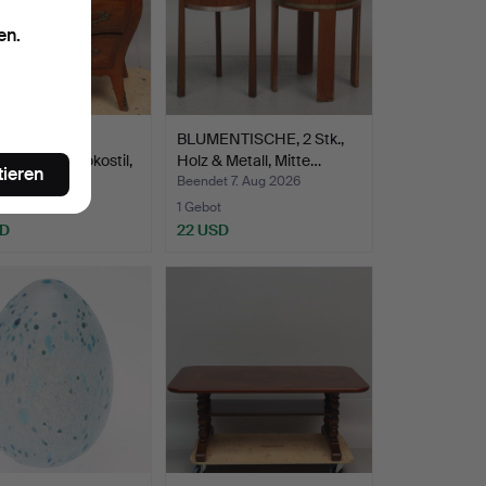
en.
ODE, mit
BLUMENTISCHE, 2 Stk.,
platte, Rokokostil,
Holz & Metall, Mitte…
tieren
t 7. Aug 2026
Beendet 7. Aug 2026
te
1 Gebot
SD
22 USD