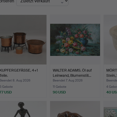
ortieren
KUPFERGEFÄSSE, 4+1
WALTER ADAMS. Öl auf
MÖRTE
Teile.
Leinwand, Blumenstill…
Stein,
Beendet 8. Aug 2026
Beendet 7. Aug 2026
Beende
5 Gebote
11 Gebote
4 Gebo
77 USD
90 USD
40 U