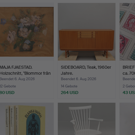
MAJA FJAESTAD.
SIDEBOARD, Teak, 1960er
BRIEF
Holzschnitt, "Blommor från
Jahre.
ca. 70
…
Beendet 6. Aug 2026
Beendet 6. Aug 2026
Beende
12 Gebote
14 Gebote
2 Gebo
80 USD
264 USD
43 U