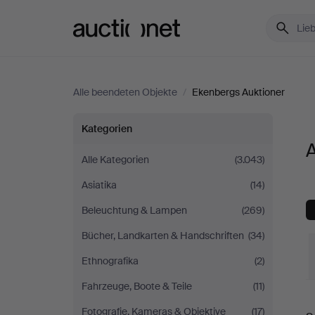
Auctionet.com
Alle beendeten Objekte
/
Ekenbergs Auktioner
Alle
Kategorien
A
Objekte
Alle Kategorien
(3.043)
Asiatika
(14)
bei
Beleuchtung & Lampen
(269)
Ekenbergs
Bücher, Landkarten & Handschriften
(34)
Auktioner
Ethnografika
(2)
Fahrzeuge, Boote & Teile
(11)
E
Fotografie, Kameras & Objektive
(17)