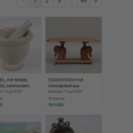
1
2
3
…
64
L, mit Stößel,
COUCHTISCH mit
 20. Jahrhundert.
Untergestell aus
Elefanten,…
t 7. Aug 2026
Beendet 7. Aug 2026
te
16 Gebote
SD
101 USD