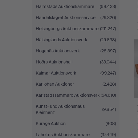
Halmstads Auktionskammare
(68.433)
Handelslagret Auktionsservice
(29.320)
Helsingborgs Auktionskammare
(211.247)
Hälsinglands Auktionsverk
(29.838)
Höganäs Auktionsverk
(28.397)
Höörs Auktionshall
(33.044)
Kalmar Auktionsverk
(99.247)
Karljohan Auktioner
(2.428)
Karlstad Hammarö Auktionsverk
(54.610)
Kunst- und Auktionshaus
(9.854)
Kleinhenz
Kurage Auktion
(808)
Laholms Auktionskammare
(37.449)