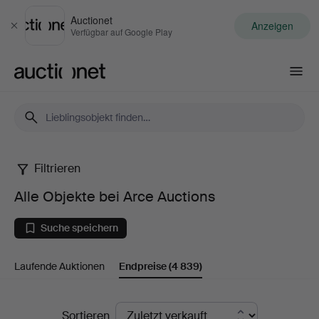
Auctionet
Anzeigen
Schließen
Verfügbar auf Google Play
Auctionet.com
Filtrieren
Alle
Alle Objekte bei Arce Auctions
Objekte
Suche speichern
bei
Laufende Auktionen
Endpreise
(4 839)
Arce
Auctions
Endpreise
Sortieren