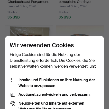
Chorbuchs auf Pergament.
bewegliche Ohrringe.
…
Beendet 6. Aug 2026
Beendet 6. Aug 2026
1 Gebot
1 Gebot
35 USD
35 USD
Wir verwenden Cookies
Einige Cookies sind für die Nutzung der
Dienstleistung erforderlich. Die Cookies, die Sie
selbst verwalten können, werden verwendet, um:
D'ací i d'allá, Winter 1932.
Antiker zylindrischer
Inhalte und Funktionen an Ihre Nutzung der
Originalplaka…
orientalischer Behäl…
Website anzupassen.
Beendet 5. Aug 2026
Beendet 5. Aug 2026
1 Gebot
5 Gebote
Auctionet zu entwickeln und verbessern.
35 USD
58 USD
Neuigkeiten und Inhalte auf externen