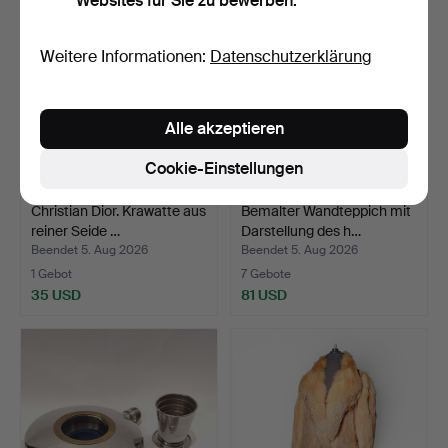
Websites für Sie zu bewerben.
Weitere Informationen:
Datenschutzerklärung
Alle akzeptieren
Cookie-Einstellungen
Christian Dior. Krawatte aus
Bemalter Wandteppich mit
reiner Seide …
Darstellung des h…
Beendet 5. Aug 2026
Beendet 5. Aug 2026
1 Gebot
7 Gebote
35 USD
81 USD