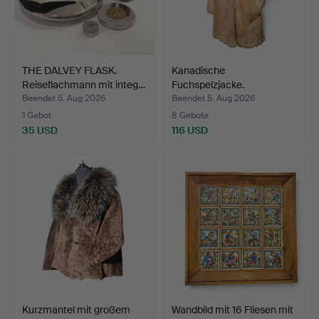
THE DALVEY FLASK.
Kanadische
Reiseflachmann mit integ…
Fuchspelzjacke.
Konfektionsmaß …
Beendet 5. Aug 2026
Beendet 5. Aug 2026
1 Gebot
8 Gebote
35 USD
116 USD
Kurzmantel mit großem
Wandbild mit 16 Fliesen mit