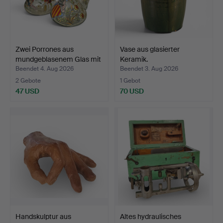
Zwei Porrones aus
Vase aus glasierter
mundgeblasenem Glas mit
Keramik.
…
Beendet 4. Aug 2026
Beendet 3. Aug 2026
2 Gebote
1 Gebot
47 USD
70 USD
Handskulptur aus
Altes hydraulisches