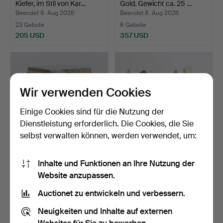
Kiefer, im Stil von Kar…
Gold. Gewicht ca. 25 …
Beendet 8. Aug 2026
Beendet 8. Aug 2026
23 Gebote
8 Gebote
205 USD
357 USD
Wir verwenden Cookies
Einige Cookies sind für die Nutzung der
Dienstleistung erforderlich. Die Cookies, die Sie
selbst verwalten können, werden verwendet, um:
PODEST-HOCKER,
MESSER, 2 Stk.
Inhalte und Funktionen an Ihre Nutzung der
Rokoko-Stil, 20.
Website anzupassen.
Jahrhunder…
Beendet 8. Aug 2026
Beendet 8. Aug 2026
1 Gebot
1 Gebot
Auctionet zu entwickeln und verbessern.
32 USD
32 USD
Neuigkeiten und Inhalte auf externen