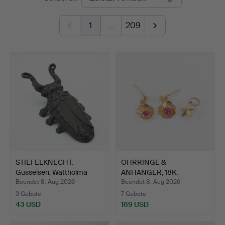
1
…
209
STIEFELKNECHT,
OHRRINGE &
Gusseisen, Wattholma
ANHÄNGER, 18K.
Bruk, …
Beendet 8. Aug 2026
Beendet 8. Aug 2026
3 Gebote
7 Gebote
43 USD
169 USD