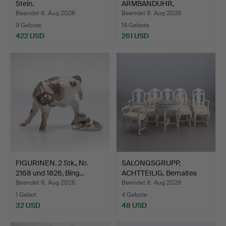
Stein.
ARMBANDUHR,
GEBÜRSTETER ED…
Beendet 8. Aug 2026
Beendet 8. Aug 2026
9 Gebote
14 Gebote
422 USD
261 USD
FIGURINEN. 2 Stk., Nr.
SALONGSGRUPP,
2168 und 1826, Bing…
ACHTTEILIG. Bemaltes
Holz, T…
Beendet 8. Aug 2026
Beendet 8. Aug 2026
1 Gebot
4 Gebote
32 USD
48 USD