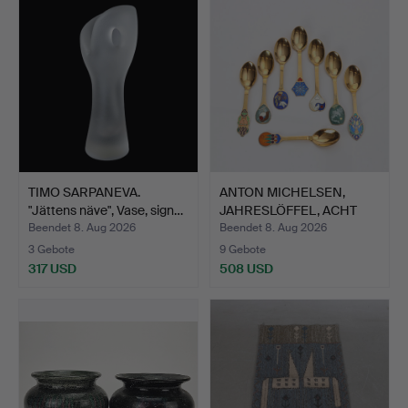
TIMO SARPANEVA.
ANTON MICHELSEN,
"Jättens näve", Vase, sign…
JAHRESLÖFFEL, ACHT
STÜCK.…
Beendet 8. Aug 2026
Beendet 8. Aug 2026
3 Gebote
9 Gebote
317 USD
508 USD