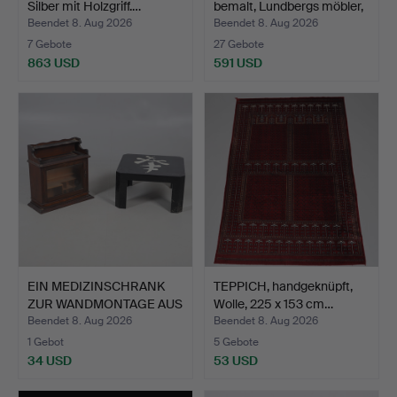
Silber mit Holzgriff.…
bemalt, Lundbergs möbler,
…
Beendet 8. Aug 2026
Beendet 8. Aug 2026
7 Gebote
27 Gebote
863 USD
591 USD
EIN MEDIZINSCHRANK
TEPPICH, handgeknüpft,
ZUR WANDMONTAGE AUS
Wolle, 225 x 153 cm…
DEM…
Beendet 8. Aug 2026
Beendet 8. Aug 2026
1 Gebot
5 Gebote
34 USD
53 USD