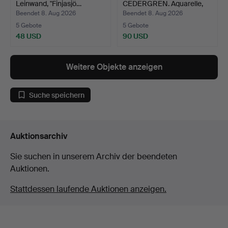
Leinwand, "Finjasjö…
CEDERGREN. Aquarelle,
vier…
Beendet 8. Aug 2026
Beendet 8. Aug 2026
5 Gebote
5 Gebote
48 USD
90 USD
Weitere Objekte anzeigen
Suche speichern
Auktionsarchiv
Sie suchen in unserem Archiv der beendeten
Auktionen.
Stattdessen laufende Auktionen anzeigen.