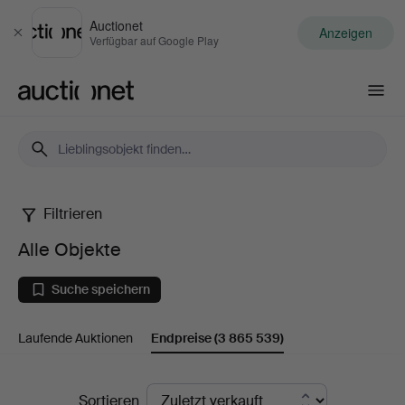
Auctionet
Anzeigen
Schließen
Verfügbar auf Google Play
Auctionet.com
Filtrieren
Alle
Alle Objekte
Objekte
Suche speichern
Laufende Auktionen
Endpreise
(3 865 539)
Endpreise
Sortieren