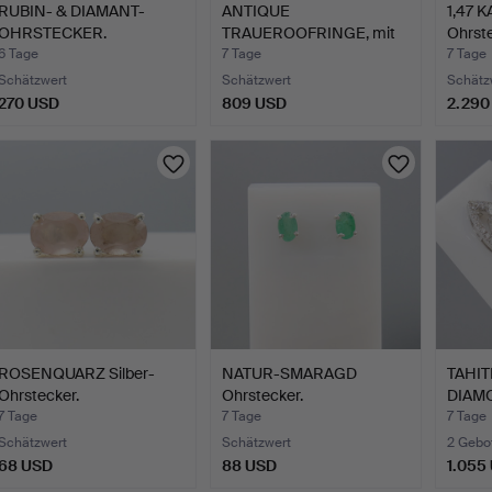
RUBIN- & DIAMANT-
ANTIQUE
1,47 
OHRSTECKER.
TRAUEROOFRINGE, mit
Ohrste
Perlen.
6 Tage
7 Tage
7 Tage
Schätzwert
Schätzwert
Schätz
270 USD
809 USD
2.290
ROSENQUARZ Silber-
NATUR-SMARAGD
TAHIT
Ohrstecker.
Ohrstecker.
DIAMO
7 Tage
7 Tage
7 Tage
Schätzwert
Schätzwert
2 Gebo
68 USD
88 USD
1.055