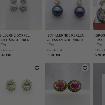
SILBERNE DOPPEL-
SCHILLERNDE PERLEN-
GROS
SOLITÄR-STECKER.
& DIAMANT-OHRRINGE.
EMAIL
HÄNG
1 Tag
1 Tag
1 Tag
Schätzwert
Schätzwert
1 Gebot
54 USD
1.011 USD
270 U