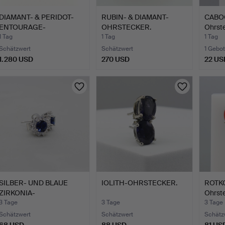
DIAMANT- & PERIDOT-
RUBIN- & DIAMANT-
CABO
ENTOURAGE-
OHRSTECKER.
Ohrste
OHRSTECKER.
1 Tag
1 Tag
1 Tag
Schätzwert
Schätzwert
1 Gebot
1.280 USD
270 USD
22 US
SILBER- UND BLAUE
IOLITH-OHRSTECKER.
ROTK
ZIRKONIA-
Ohrste
OHRSTECKER.
3 Tage
3 Tage
3 Tage
Schätzwert
Schätzwert
Schätz
68 USD
88 USD
81 US