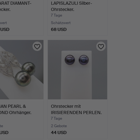
KARAT DIAMANT-
LAPISLAZULI Silber-
cker.
Ohrstecker.
7 Tage
wert
Schätzwert
 USD
68 USD
IAN PEARL &
Ohrstecker mit
ND Ohrhänger.
IRISIERENDEN PERLEN.
7 Tage
te
2 Gebote
 USD
44 USD