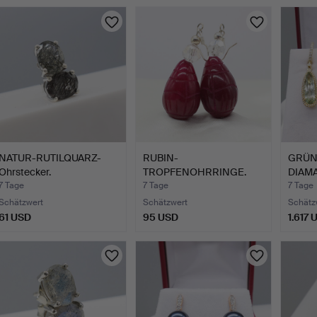
NATUR-RUTILQUARZ-
RUBIN-
GRÜN
Ohrstecker.
TROPFENOHRRINGE.
DIAMA
7 Tage
7 Tage
7 Tage
Schätzwert
Schätzwert
Schätz
61 USD
95 USD
1.617 