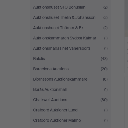
Auktionshuset STO Bohuslän
(2)
Auktionshuset Thelin & Johansson
(2)
Auktionshuset Thörner & Ek
(2)
Auktionskammaren Sydost Kalmar
(1)
Auktionsmagasinet Vänersborg
(1)
Balclis
(43)
Barcelona Auctions
(20)
Björnssons Auktionskammare
(6)
Borås Auktionshall
(1)
Chalkwell Auctions
(80)
Crafoord Auktioner Lund
(1)
Crafoord Auktioner Malmö
(1)