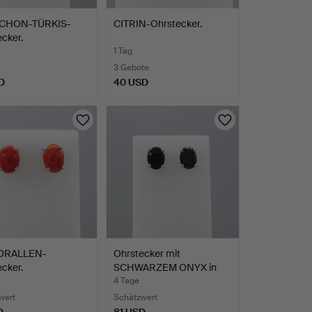
CHON-TÜRKIS-
CITRIN-Ohrstecker.
cker.
1 Tag
3 Gebote
D
40 USD
ORALLEN-
Ohrstecker mit
cker.
SCHWARZEM ONYX in
Silber.
4 Tage
wert
Schätzwert
D
81 USD