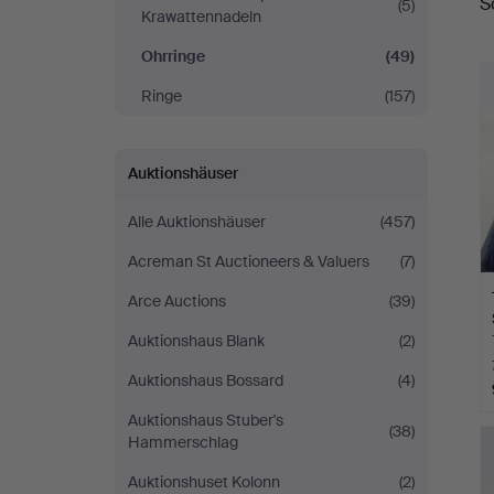
S
(5)
A
Krawattennadeln
Ohrringe
(49)
Ringe
(157)
Auktionshäuser
Alle Auktionshäuser
(457)
Acreman St Auctioneers & Valuers
(7)
Arce Auctions
(39)
Auktionshaus Blank
(2)
Auktionshaus Bossard
(4)
Auktionshaus Stuber's
(38)
Hammerschlag
Auktionshuset Kolonn
(2)