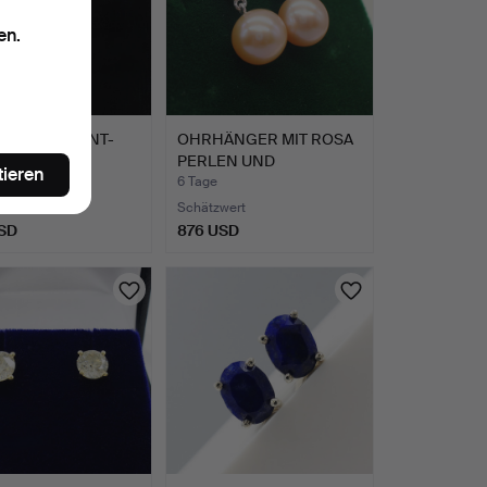
en.
N- & DIAMANT-
OHRHÄNGER MIT ROSA
INGE.
PERLEN UND
tieren
DIAMANTEN.
6 Tage
wert
Schätzwert
SD
876 USD