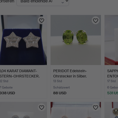
ortieren
uktionen
1,04 KARAT DIAMANT-
PERIDOT Edelstein-
SAPP
STERN-OHRSTECKER.
Ohrstecker in Silber.
ENTO
OHRS
12 Std
13 Std
17 Std
7 Gebote
Schätzwert
6 Gebo
938 USD
88 USD
531 U