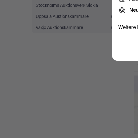
Stockholms Auktionsverk Sickla
(1)
Neu
Uppsala Auktionskammare
(6)
Weitere 
Växjö Auktionskammare
(4)