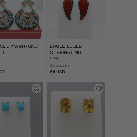
SE DIAMANT- UND
ENGELFLÜGEL-
LE-
OHRRINGE MIT
EOHRRINGE.
GEFÄRBTER JADE.
1 Tag
Schätzwert
SD
68 USD