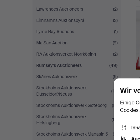
Lawrences Auctioneers
(2)
Limhamns Auktionsbyrå
(2)
Lyme Bay Auctions
(1)
Ma San Auction
(9)
RA Auktionsverket Norrköping
(2)
Rumsey’s Auctioneers
(49)
Skånes Auktionsverk
(6)
Stockholms Auktionsverk
Wir v
(15)
Düsseldorf/Neuss
Einige C
Stockholms Auktionsverk Göteborg
(17)
Cookies,
Stockholms Auktionsverk
(13)
Helsingborg
Inh
Stockholms Auktionsverk Magasin 5
(4)
Auc