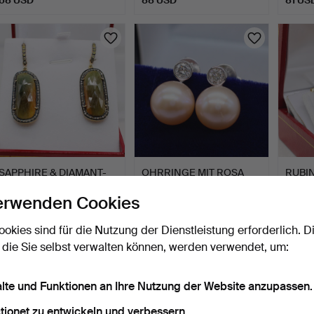
SAPPHIRE & DIAMANT-
OHRRINGE MIT ROSA
RUBIN
HÄNGEOHRRINGE.
PERLEN UND
OHRR
erwenden Cookies
DIAMANTEN.
4 Tage
5 Tage
5 Tage
Schätzwert
Schätzwert
3 Gebo
ookies sind für die Nutzung der Dienstleistung erforderlich. D
1.145 USD
1.011 USD
114 U
 die Sie selbst verwalten können, werden verwendet, um:
alte und Funktionen an Ihre Nutzung der Website anzupassen.
tionet zu entwickeln und verbessern.